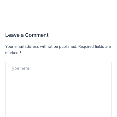
Leave a Comment
Your email address will not be published.
Required fields are
marked
*
Type
here..