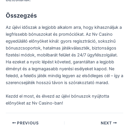
Összegzés
Az újévi időszak a legjobb alkalom arra, hogy kihasználjuk a
legfrissebb bónuszokat és promóciókat. Az Nv Casino
egyedülálló előnyöket kínál: gyors regisztráció, sokszínű
bónuszcsoportok, hatalmas játékválaszték, biztonságos
fizetési módok, mobilbarát felület és 24/7 ügyfélszolgálat.
Ha ezeket a nyolc lépést követed, garantáltan a legjobb
élményt és a legmagasabb nyerési esélyeket kapod. Ne
feledd, a felelős játék mindig legyen az elsődleges cél – így a
szerencsejáték hosszú távon is szórakoztató marad.
Kezdd el most, és élvezd az újévi bónuszok nyújtotta
előnyöket az Nv Casino-ban!
PREVIOUS
NEXT