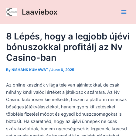
Skip
Post
Main
Laaviebox
to
navigation
Men
content
8 Lépés, hogy a legjobb újévi
bónuszokkal profitálj az Nv
Casino-ban
By
NISHANK KUMAWAT
/
June 6, 2025
Az online kaszinók világa tele van ajánlatokkal, de csak
néhány kínál valódi értéket a játékosok számára. Az Nv
Casino különösen kiemelkedik, hiszen a platform nemcsak
bőséges játékválasztékot, hanem gyors kifizetéseket,
többféle fizetési módot és egyedi bónuszcsomagokat is
biztosít. Ha szeretnéd, hogy az újévi ünnepek ne csak
szórakoztatóak, hanem nyereségesek is legyenek, kövesd