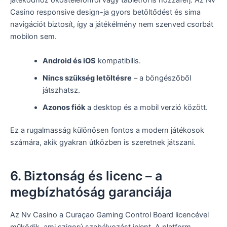
játékodhoz okostelefonról vagy tabletről is hozzáférj. Az Nv
Casino responsive design-ja gyors betöltődést és sima
navigációt biztosít, így a játékélmény nem szenved csorbát
mobilon sem.
Android és iOS
kompatibilis.
Nincs szükség letöltésre
– a böngészőből
játszhatsz.
Azonos fiók
a desktop és a mobil verzió között.
Ez a rugalmasság különösen fontos a modern játékosok
számára, akik gyakran útközben is szeretnek játszani.
6. Biztonság és licenc – a
megbízhatóság garanciája
Az Nv Casino a Curaçao Gaming Control Board licencével