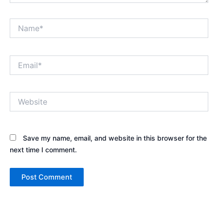
Name*
Email*
Website
Save my name, email, and website in this browser for the
next time I comment.