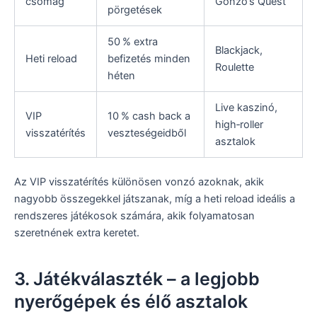
csomag
Gonzo’s Quest
pörgetések
50 % extra
Blackjack,
Heti reload
befizetés minden
Roulette
héten
Live kaszinó,
VIP
10 % cash back a
high‑roller
visszatérítés
veszteségeidből
asztalok
Az VIP visszatérítés különösen vonzó azoknak, akik
nagyobb összegekkel játszanak, míg a heti reload ideális a
rendszeres játékosok számára, akik folyamatosan
szeretnének extra keretet.
3. Játékválaszték – a legjobb
nyerőgépek és élő asztalok