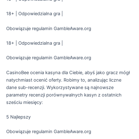
18+ | Odpowiedzialna gra |
Obowiązuje regulamin GambleAware.org
18+ | Odpowiedzialna gra |
Obowiązuje regulamin GambleAware.org
CasinoBee ocenia kasyna dla Ciebie, abyś jako gracz mógł
natychmiast ocenić oferty. Robimy to, analizując liczne
dane sub-recenzji. Wykorzystywane są najnowsze
parametry recenzji porównywalnych kasyn z ostatnich
sześciu miesięcy:
5 Najlepszy
Obowiązuje regulamin GambleAware.org