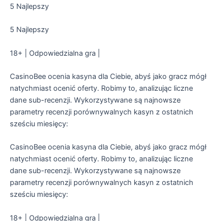
5 Najlepszy
5 Najlepszy
18+ | Odpowiedzialna gra |
CasinoBee ocenia kasyna dla Ciebie, abyś jako gracz mógł
natychmiast ocenić oferty. Robimy to, analizując liczne
dane sub-recenzji. Wykorzystywane są najnowsze
parametry recenzji porównywalnych kasyn z ostatnich
sześciu miesięcy:
CasinoBee ocenia kasyna dla Ciebie, abyś jako gracz mógł
natychmiast ocenić oferty. Robimy to, analizując liczne
dane sub-recenzji. Wykorzystywane są najnowsze
parametry recenzji porównywalnych kasyn z ostatnich
sześciu miesięcy:
18+ | Odpowiedzialna gra |