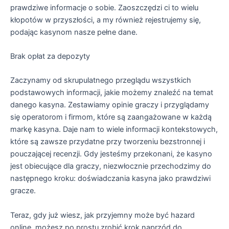
prawdziwe informacje o sobie. Zaoszczędzi ci to wielu
kłopotów w przyszłości, a my również rejestrujemy się,
podając kasynom nasze pełne dane.
Brak opłat za depozyty
Zaczynamy od skrupulatnego przeglądu wszystkich
podstawowych informacji, jakie możemy znaleźć na temat
danego kasyna. Zestawiamy opinie graczy i przyglądamy
się operatorom i firmom, które są zaangażowane w każdą
markę kasyna. Daje nam to wiele informacji kontekstowych,
które są zawsze przydatne przy tworzeniu bezstronnej i
pouczającej recenzji. Gdy jesteśmy przekonani, że kasyno
jest obiecujące dla graczy, niezwłocznie przechodzimy do
następnego kroku: doświadczania kasyna jako prawdziwi
gracze.
Teraz, gdy już wiesz, jak przyjemny może być hazard
online, możesz po prostu zrobić krok naprzód do