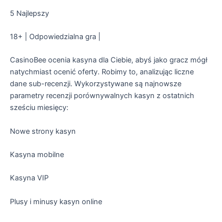
5 Najlepszy
18+ | Odpowiedzialna gra |
CasinoBee ocenia kasyna dla Ciebie, abyś jako gracz mógł
natychmiast ocenić oferty. Robimy to, analizując liczne
dane sub-recenzji. Wykorzystywane są najnowsze
parametry recenzji porównywalnych kasyn z ostatnich
sześciu miesięcy:
Nowe strony kasyn
Kasyna mobilne
Kasyna VIP
Plusy i minusy kasyn online