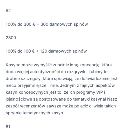
#2
100% do 300 € + 300 darmowych spinów
2800
100% do 100 € + 120 darmowych spinów
Kasyno może wymyślić zupełnie inną koncepcję, która
doda więcej autentyczności do rozgrywki. Lubimy te
drobne szczegóły, które sprawiają, że doświadczenie jest
nieco przyjemniejsze i inne. Jednym z fajnych aspektów
kasyn koncepcyjnych jest to, że ich programy VIP i
lojalnościowe są dostosowane do tematyki kasyna! Nasz
zespół recenzentów zawsze może polecić ci wiele takich
sprytnie tematycznych kasyn.
#1