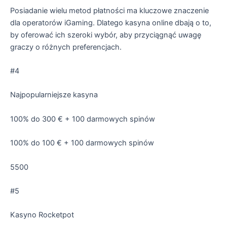
Posiadanie wielu metod płatności ma kluczowe znaczenie
dla operatorów iGaming. Dlatego kasyna online dbają o to,
by oferować ich szeroki wybór, aby przyciągnąć uwagę
graczy o różnych preferencjach.
#4
Najpopularniejsze kasyna
100% do 300 € + 100 darmowych spinów
100% do 100 € + 100 darmowych spinów
5500
#5
Kasyno Rocketpot