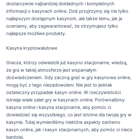
dostarczenie najbardziej dokładnych i kompletnych
informacji o kasynach online. Dziś przyjrzymy się nie tylko
najlepszym dostępnym kasynom, ale także temu, jak je
oceniamy, aby zagwarantować, że otrzymujesz tylko
najlepsze możliwe produkty.
Kasyna kryptowalutowe
Gracze, którzy odwiedzili już kasyno stacjonarne, wiedzą,
że gra w takiej atmosferze jest wspaniałym
doświadczeniem. Gdy zaczną grać w gry kasynowe online,
mogą być z tego niezadowoleni. Nie jest to jednak
ostateczny przypadek kasyn online. W rzeczywistości
istnieje wiele zalet gry w kasynach online. Porównaliśmy
kasyna online i kasyna stacjonarne, aby pomóc ci
dowiedzieć się wszystkiego, co jest istotne dla twojej gry w
kasynie. Tutaj wymieniliśmy niektóre aspekty zarówno
kasyn online, jak i kasyn stacjonarnych, aby pomóc ci nieco
bardziej.