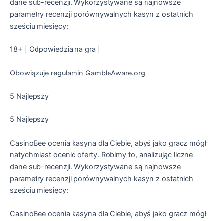
dane sub-recenzji. Wykorzystywane są najnowsze
parametry recenzji porównywalnych kasyn z ostatnich
sześciu miesięcy:
18+ | Odpowiedzialna gra |
Obowiązuje regulamin GambleAware.org
5 Najlepszy
5 Najlepszy
CasinoBee ocenia kasyna dla Ciebie, abyś jako gracz mógł
natychmiast ocenić oferty. Robimy to, analizując liczne
dane sub-recenzji. Wykorzystywane są najnowsze
parametry recenzji porównywalnych kasyn z ostatnich
sześciu miesięcy:
CasinoBee ocenia kasyna dla Ciebie, abyś jako gracz mógł