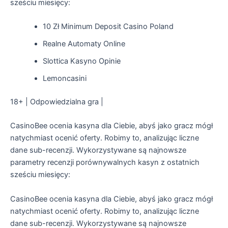
sześciu miesięcy:
10 Zł Minimum Deposit Casino Poland
Realne Automaty Online
Slottica Kasyno Opinie
Lemoncasini
18+ | Odpowiedzialna gra |
CasinoBee ocenia kasyna dla Ciebie, abyś jako gracz mógł
natychmiast ocenić oferty. Robimy to, analizując liczne
dane sub-recenzji. Wykorzystywane są najnowsze
parametry recenzji porównywalnych kasyn z ostatnich
sześciu miesięcy:
CasinoBee ocenia kasyna dla Ciebie, abyś jako gracz mógł
natychmiast ocenić oferty. Robimy to, analizując liczne
dane sub-recenzji. Wykorzystywane są najnowsze