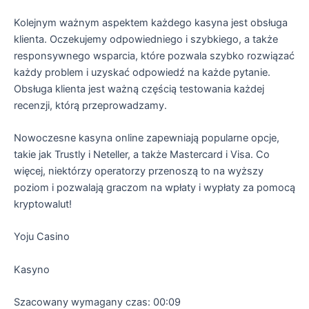
Kolejnym ważnym aspektem każdego kasyna jest obsługa
klienta. Oczekujemy odpowiedniego i szybkiego, a także
responsywnego wsparcia, które pozwala szybko rozwiązać
każdy problem i uzyskać odpowiedź na każde pytanie.
Obsługa klienta jest ważną częścią testowania każdej
recenzji, którą przeprowadzamy.
Nowoczesne kasyna online zapewniają popularne opcje,
takie jak Trustly i Neteller, a także Mastercard i Visa. Co
więcej, niektórzy operatorzy przenoszą to na wyższy
poziom i pozwalają graczom na wpłaty i wypłaty za pomocą
kryptowalut!
Yoju Casino
Kasyno
Szacowany wymagany czas: 00:09