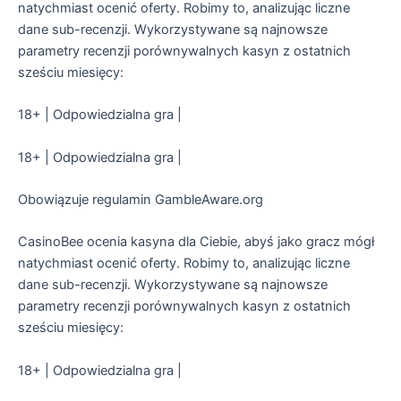
natychmiast ocenić oferty. Robimy to, analizując liczne
dane sub-recenzji. Wykorzystywane są najnowsze
parametry recenzji porównywalnych kasyn z ostatnich
sześciu miesięcy:
18+ | Odpowiedzialna gra |
18+ | Odpowiedzialna gra |
Obowiązuje regulamin GambleAware.org
CasinoBee ocenia kasyna dla Ciebie, abyś jako gracz mógł
natychmiast ocenić oferty. Robimy to, analizując liczne
dane sub-recenzji. Wykorzystywane są najnowsze
parametry recenzji porównywalnych kasyn z ostatnich
sześciu miesięcy:
18+ | Odpowiedzialna gra |