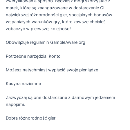
zweryfikowania sposób. Będziesz mógł skorzystać z
marek, które są zaangażowane w dostarczanie Ci
największej różnorodności gier, specjalnych bonusów i
wspaniałych warunków gry, które zawsze chciałeś
zobaczyć w pierwszej kolejności!
Obowiązuje regulamin GambleAware.org
Potrzebne narzędzia: Konto
Możesz natychmiast wypłacić swoje pieniądze
Kasyna naziemne
Zazwyczaj są one dostarczane z darmowym jedzeniem i
napojami.
Dobra różnorodność gier