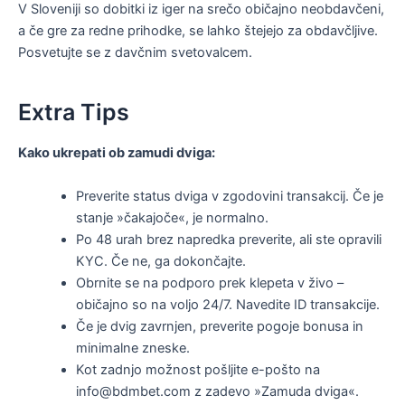
V Sloveniji so dobitki iz iger na srečo običajno neobdavčeni,
a če gre za redne prihodke, se lahko štejejo za obdavčljive.
Posvetujte se z davčnim svetovalcem.
Extra Tips
Kako ukrepati ob zamudi dviga:
Preverite status dviga v zgodovini transakcij. Če je
stanje »čakajoče«, je normalno.
Po 48 urah brez napredka preverite, ali ste opravili
KYC. Če ne, ga dokončajte.
Obrnite se na podporo prek klepeta v živo –
običajno so na voljo 24/7. Navedite ID transakcije.
Če je dvig zavrnjen, preverite pogoje bonusa in
minimalne zneske.
Kot zadnjo možnost pošljite e-pošto na
info@bdmbet.com z zadevo »Zamuda dviga«.