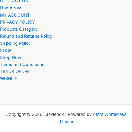
CONTACT US
Home New
MY ACCOUNT
PRIVACY POLICY
Products Category
Refund and Returns Policy
Shipping Policy
SHOP
Shop Now
Terms and Conditions
TRACK ORDER
WISHLIST
Copyright © 2026 Laaviebox | Powered by
Astra WordPress
Theme