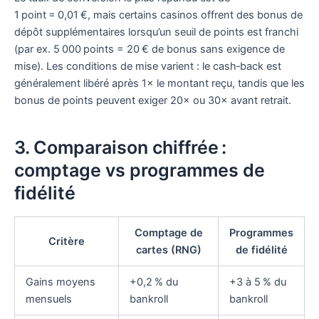
1 point = 0,01 €, mais certains casinos offrent des bonus de
dépôt supplémentaires lorsqu’un seuil de points est franchi
(par ex. 5 000 points = 20 € de bonus sans exigence de
mise). Les conditions de mise varient : le cash‑back est
généralement libéré après 1× le montant reçu, tandis que les
bonus de points peuvent exiger 20× ou 30× avant retrait.
3. Comparaison chiffrée :
comptage vs programmes de
fidélité
Comptage de
Programmes
Critère
cartes (RNG)
de fidélité
Gains moyens
+0,2 % du
+3 à 5 % du
mensuels
bankroll
bankroll