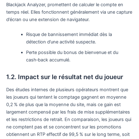
Blackjack Analyzer, promettent de calculer le compte en
temps réel. Elles fonctionnent généralement via une capture
d’écran ou une extension de navigateur.
Risque de bannissement immédiat dès la
détection d’une activité suspecte.
Perte possible du bonus de bienvenue et du
cash‑back accumulé.
1.2. Impact sur le résultat net du joueur
Des études internes de plusieurs opérateurs montrent que
les joueurs qui tentent le comptage gagnent en moyenne
0,2 % de plus que la moyenne du site, mais ce gain est
largement compensé par les frais de mise supplémentaires
et les restrictions de retrait. En comparaison, les joueurs qui
ne comptent pas et se concentrent sur les promotions
obtiennent un RTP effectif de 99,5 % sur le long terme, soit