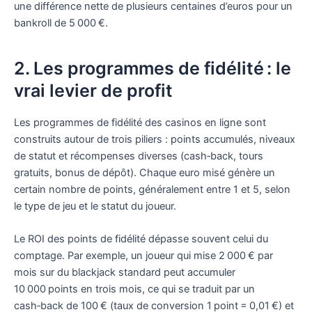
une différence nette de plusieurs centaines d’euros pour un
bankroll de 5 000 €.
2. Les programmes de fidélité : le
vrai levier de profit
Les programmes de fidélité des casinos en ligne sont
construits autour de trois piliers : points accumulés, niveaux
de statut et récompenses diverses (cash‑back, tours
gratuits, bonus de dépôt). Chaque euro misé génère un
certain nombre de points, généralement entre 1 et 5, selon
le type de jeu et le statut du joueur.
Le ROI des points de fidélité dépasse souvent celui du
comptage. Par exemple, un joueur qui mise 2 000 € par
mois sur du blackjack standard peut accumuler
10 000 points en trois mois, ce qui se traduit par un
cash‑back de 100 € (taux de conversion 1 point = 0,01 €) et