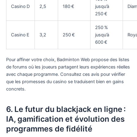
Casino D
2,5
180 €
jusqu’à
Dia
250 €
250 %
Casino E
3,2
250 €
jusqu’à
Roya
600 €
Pour affiner votre choix, Badminton Web propose des listes
de forums où les joueurs partagent leurs expériences réelles
avec chaque programme. Consultez ces avis pour vérifier
que les promesses du casino se traduisent bien en gains
concrets.
6. Le futur du blackjack en ligne :
IA, gamification et évolution des
programmes de fidélité