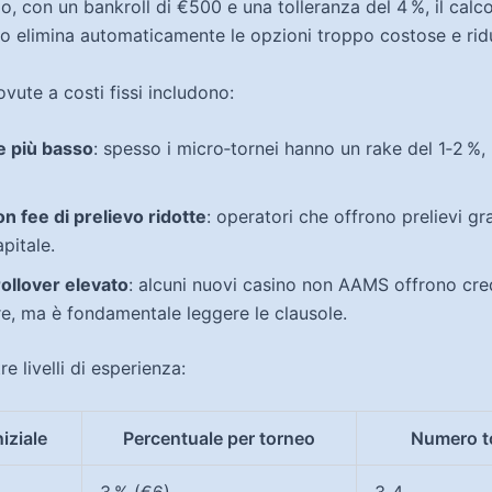
io, con un bankroll di €500 e una tolleranza del 4 %, il cal
ltro elimina automaticamente le opzioni troppo costose e rid
ovute a costi fissi includono:
e più basso
: spesso i micro‑tornei hanno un rake del 1‑2 %,
n fee di prelievo ridotte
: operatori che offrono prelievi gr
pitale.
ollover elevato
: alcuni nuovi casino non AAMS offrono cre
e, ma è fondamentale leggere le clausole.
e livelli di esperienza:
niziale
Percentuale per torneo
Numero to
3 % (€6)
3‑4