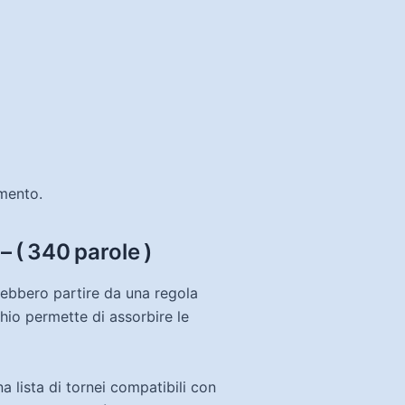
imento.
– ( 340 parole )
ovrebbero partire da una regola
chio permette di assorbire le
na lista di tornei compatibili con