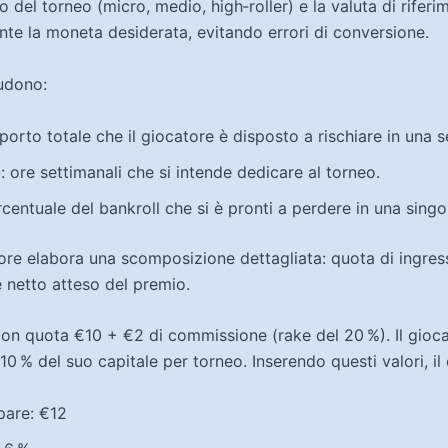
lo del torneo (micro, medio, high‑roller) e la valuta di rife
te la moneta desiderata, evitando errori di conversione.
ludono:
importo totale che il giocatore è disposto a rischiare in una 
o
: ore settimanali che si intende dedicare al torneo.
rcentuale del bankroll che si è pronti a perdere in una singo
olatore elabora una scomposizione dettagliata: quota di ingre
e netto atteso del premio.
con quota €10 + €2 di commissione (rake del 20 %). Il gioc
0 % del suo capitale per torneo. Inserendo questi valori, il 
pare: €12