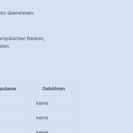
nto überwiesen.
europäischen Banken,
eten.
gsdauer
Gebühren
keine
keine
keine