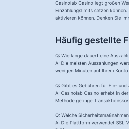
Casinolab Casino legt großen Wert
Einzahlungslimits setzen können.
aktivieren können. Denken Sie imme
Häufig gestellte 
Q: Wie lange dauert eine Auszahl
A: Die meisten Auszahlungen werd
wenigen Minuten auf Ihrem Konto 
Q: Gibt es Gebühren für Ein- und
A: Casinolab Casino erhebt in de
Methode geringe Transaktionskost
Q: Welche Sicherheitsmaßnahmen
A: Die Plattform verwendet SSL‑V