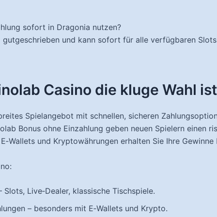
hlung sofort in Dragonia nutzen?
 gutgeschrieben und kann sofort für alle verfügbaren Slots,
nolab Casino die kluge Wahl ist
breites Spielangebot mit schnellen, sicheren Zahlungsoptio
ab Bonus ohne Einzahlung geben neuen Spielern einen risi
Wallets und Kryptowährungen erhalten Sie Ihre Gewinne bl
no:
– Slots, Live‑Dealer, klassische Tischspiele.
hlungen – besonders mit E‑Wallets und Krypto.