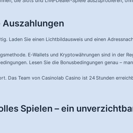
Ihnen, die Slots und Live‑Dealer‑Spiele auszuprobieren, ohn
le Auszahlungen
eitig. Laden Sie einen Lichtbildausweis und einen Adressnac
gsmethode. E‑Wallets und Kryptowährungen sind in der Reg
zbedingungen. Lesen Sie die Bonusbedingungen genau – man
rt. Das Team von Casinolab Casino ist 24 Stunden erreich
les Spielen – ein unverzichtbar