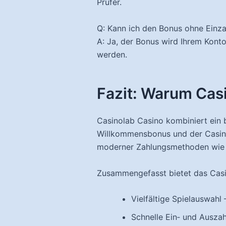
Prüfer.
Q: Kann ich den Bonus ohne Einza
A: Ja, der Bonus wird Ihrem Konto
werden.
Fazit: Warum Casi
Casinolab Casino kombiniert ein 
Willkommensbonus und der Casinol
moderner Zahlungsmethoden wie E‑
Zusammengefasst bietet das Casi
Vielfältige Spielauswahl 
Schnelle Ein‑ und Ausza