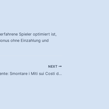
rfahrene Spieler optimiert ist,
 Bonus ohne Einzahlung und
NEXT
Gioco Trasparente: Smontare i Miti sui Costi dei Casinò Online – Il Vero Valore dei Programmi di Fedeltà a Natale