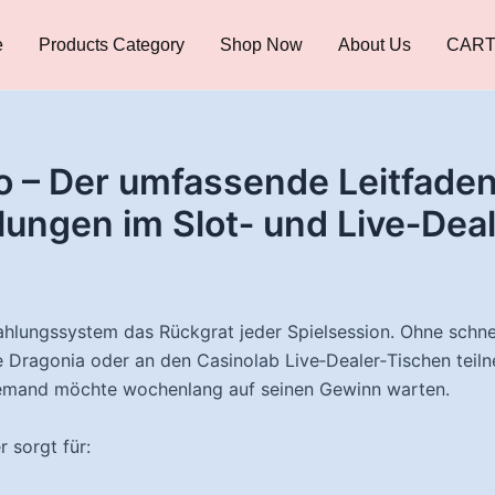
e
Products Category
Shop Now
About Us
CAR
o – Der umfassende Leitfaden
lungen im Slot‑ und Live‑Dea
Zahlungssystem das Rückgrat jeder Spielsession. Ohne schne
ie Dragonia oder an den Casinolab Live‑Dealer‑Tischen teil
iemand möchte wochenlang auf seinen Gewinn warten.
 sorgt für: