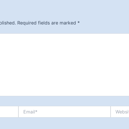
blished.
Required fields are marked
*
Email*
Website