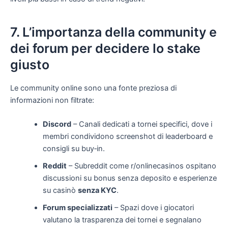
7. L’importanza della community e
dei forum per decidere lo stake
giusto
Le community online sono una fonte preziosa di
informazioni non filtrate:
Discord
– Canali dedicati a tornei specifici, dove i
membri condividono screenshot di leaderboard e
consigli su buy‑in.
Reddit
– Subreddit come r/onlinecasinos ospitano
discussioni su bonus senza deposito e esperienze
su casinò
senza KYC
.
Forum specializzati
– Spazi dove i giocatori
valutano la trasparenza dei tornei e segnalano