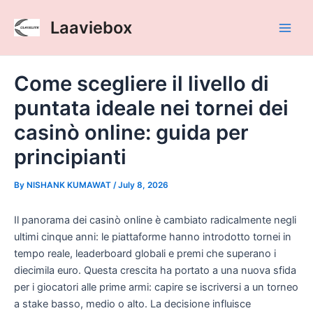
Skip
Post
Main
Laaviebox
to
navigation
Men
content
Come scegliere il livello di
puntata ideale nei tornei dei
casinò online: guida per
principianti
By
NISHANK KUMAWAT
/
July 8, 2026
Il panorama dei casinò online è cambiato radicalmente negli
ultimi cinque anni: le piattaforme hanno introdotto tornei in
tempo reale, leaderboard globali e premi che superano i
diecimila euro. Questa crescita ha portato a una nuova sfida
per i giocatori alle prime armi: capire se iscriversi a un torneo
a stake basso, medio o alto. La decisione influisce