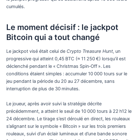
cumulés.
Le moment décisif : le jackpot
Bitcoin qui a tout changé
Le jackpot visé était celui de
Crypto Treasure Hunt
, un
progressive qui atteint 0,45 BTC (≈ 11 250 €) lorsqu’il est
déclenché pendant le « Christmas Spin‑Off ». Les
conditions étaient simples : accumuler 10 000 tours sur le
jeu pendant la période du 20 au 27 décembre, sans
interruption de plus de 30 minutes.
Le joueur, après avoir suivi la stratégie décrite
précédemment, a atteint le seuil de 10 000 tours à 22 h12 le
24 décembre. Le tirage s’est déroulé en direct, les rouleaux
s’alignant sur le symbole « Bitcoin » sur les trois premiers
rouleaux, suivi d’un éclair lumineux et d’une bande sonore