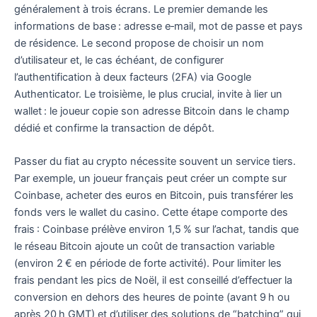
généralement à trois écrans. Le premier demande les
informations de base : adresse e‑mail, mot de passe et pays
de résidence. Le second propose de choisir un nom
d’utilisateur et, le cas échéant, de configurer
l’authentification à deux facteurs (2FA) via Google
Authenticator. Le troisième, le plus crucial, invite à lier un
wallet : le joueur copie son adresse Bitcoin dans le champ
dédié et confirme la transaction de dépôt.
Passer du fiat au crypto nécessite souvent un service tiers.
Par exemple, un joueur français peut créer un compte sur
Coinbase, acheter des euros en Bitcoin, puis transférer les
fonds vers le wallet du casino. Cette étape comporte des
frais : Coinbase prélève environ 1,5 % sur l’achat, tandis que
le réseau Bitcoin ajoute un coût de transaction variable
(environ 2 € en période de forte activité). Pour limiter les
frais pendant les pics de Noël, il est conseillé d’effectuer la
conversion en dehors des heures de pointe (avant 9 h ou
après 20 h GMT) et d’utiliser des solutions de “batching” qui