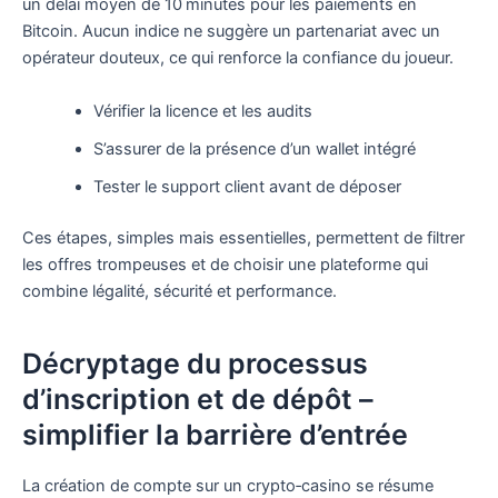
un délai moyen de 10 minutes pour les paiements en
Bitcoin. Aucun indice ne suggère un partenariat avec un
opérateur douteux, ce qui renforce la confiance du joueur.
Vérifier la licence et les audits
S’assurer de la présence d’un wallet intégré
Tester le support client avant de déposer
Ces étapes, simples mais essentielles, permettent de filtrer
les offres trompeuses et de choisir une plateforme qui
combine légalité, sécurité et performance.
Décryptage du processus
d’inscription et de dépôt –
simplifier la barrière d’entrée
La création de compte sur un crypto‑casino se résume