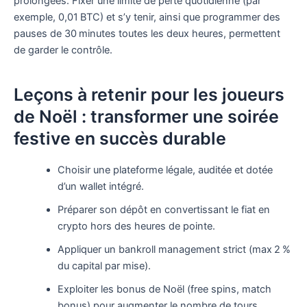
prolongées. Fixer une limite de perte quotidienne (par
exemple, 0,01 BTC) et s’y tenir, ainsi que programmer des
pauses de 30 minutes toutes les deux heures, permettent
de garder le contrôle.
Leçons à retenir pour les joueurs
de Noël : transformer une soirée
festive en succès durable
Choisir une plateforme légale, auditée et dotée
d’un wallet intégré.
Préparer son dépôt en convertissant le fiat en
crypto hors des heures de pointe.
Appliquer un bankroll management strict (max 2 %
du capital par mise).
Exploiter les bonus de Noël (free spins, match
bonus) pour augmenter le nombre de tours.