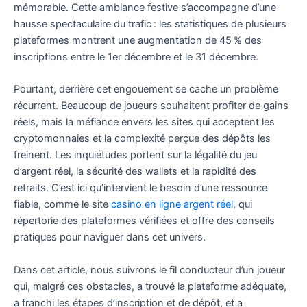
mémorable. Cette ambiance festive s’accompagne d’une
hausse spectaculaire du trafic : les statistiques de plusieurs
plateformes montrent une augmentation de 45 % des
inscriptions entre le 1er décembre et le 31 décembre.
Pourtant, derrière cet engouement se cache un problème
récurrent. Beaucoup de joueurs souhaitent profiter de gains
réels, mais la méfiance envers les sites qui acceptent les
cryptomonnaies et la complexité perçue des dépôts les
freinent. Les inquiétudes portent sur la légalité du jeu
d’argent réel, la sécurité des wallets et la rapidité des
retraits. C’est ici qu’intervient le besoin d’une ressource
fiable, comme le site
casino en ligne argent réel
, qui
répertorie des plateformes vérifiées et offre des conseils
pratiques pour naviguer dans cet univers.
Dans cet article, nous suivrons le fil conducteur d’un joueur
qui, malgré ces obstacles, a trouvé la plateforme adéquate,
a franchi les étapes d’inscription et de dépôt, et a