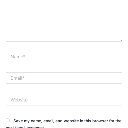
Name*
Email*
Website
Save my name, email, and website in this browser for the
next time I comment.