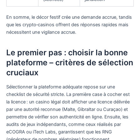
En somme, le décor festif crée une demande accrue, tandis
que les crypto‑casinos offrent des réponses rapides mais
nécessitent une vigilance accrue.
Le premier pas : choisir la bonne
plateforme – critères de sélection
cruciaux
Sélectionner la plateforme adéquate repose sur une
checklist de sécurité stricte. La première case à cocher est
la licence : un casino légal doit afficher une licence délivrée
par une autorité reconnue (Malte, Gibraltar ou Curaçao) et
permettre de vérifier son authenticité en ligne. Ensuite, les
audits de jeux indépendants, comme ceux réalisés par
eCOGRA ou iTech Labs, garantissent que les RNG
(générateur de nombres aléatoires) fonctionnent