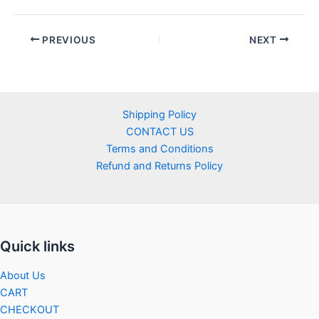
PREVIOUS
NEXT
Shipping Policy
CONTACT US
Terms and Conditions
Refund and Returns Policy
Quick links
About Us
CART
CHECKOUT