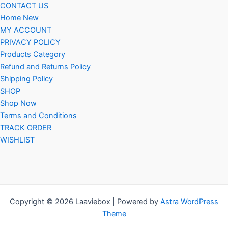
CONTACT US
Home New
MY ACCOUNT
PRIVACY POLICY
Products Category
Refund and Returns Policy
Shipping Policy
SHOP
Shop Now
Terms and Conditions
TRACK ORDER
WISHLIST
Copyright © 2026 Laaviebox | Powered by
Astra WordPress
Theme