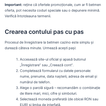
Important:
reține că ofertele promoționale, cum ar fi betmen
oferta, pot necesita coduri speciale sau o depunere minimă.
Verifică întotdeauna termenii.
Crearea contului pas cu pas
Procesul de înregistrare la betmen cazino este simplu și
durează câteva minute. Urmează acești pași:
Accesează site-ul oficial și apasă butonul
„Înregistrare” sau „Creează cont”.
Completează formularul cu datele personale:
nume, prenume, data nașterii, adresa de email și
numărul de telefon.
Alege o parolă sigură – recomandăm o combinație
de litere mari, mici, cifre și simboluri.
Selectează moneda preferată (de obicei RON sau
EUR) și limba de interfață.