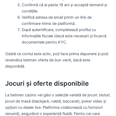
Confirmă că ai peste 18 ani și acceptă termenii și
condițiile.
Verifică adresa de email printr-un link de
confirmare trimis de platformă.
După autentificare, completează profilul cu
informațiile fiscale (dacă este necesar) și încarcă
documentele pentru KYC.
Odată ce contul este activ, poți face prima depunere și poți
revendica betmen oferta de bun venit, dacă este
disponibilă.
Jocuri și oferte disponibile
La betmen cazino vei găsi o selecție variată de jocuri: sloturi,
jocuri de masă (blackjack, ruletă, baccarat), poker video și
opțiuni cu dealer live. Platforma colaborează cu furnizori
renumiți, asigurând o experiență fluidă. Pentru cei care