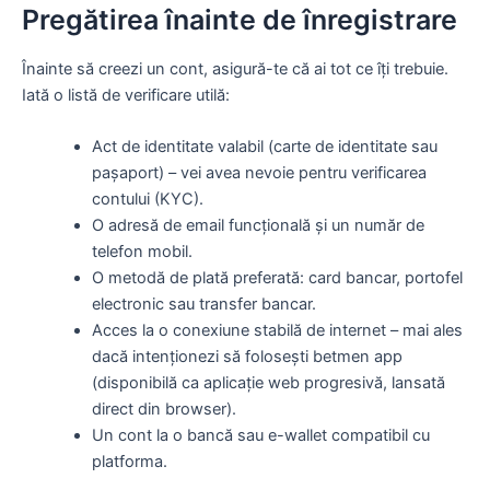
Pregătirea înainte de înregistrare
Înainte să creezi un cont, asigură-te că ai tot ce îți trebuie.
Iată o listă de verificare utilă:
Act de identitate valabil (carte de identitate sau
pașaport) – vei avea nevoie pentru verificarea
contului (KYC).
O adresă de email funcțională și un număr de
telefon mobil.
O metodă de plată preferată: card bancar, portofel
electronic sau transfer bancar.
Acces la o conexiune stabilă de internet – mai ales
dacă intenționezi să folosești betmen app
(disponibilă ca aplicație web progresivă, lansată
direct din browser).
Un cont la o bancă sau e-wallet compatibil cu
platforma.