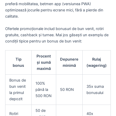
preferă mobilitatea, betmen app (versiunea PWA)
optimizează jocurile pentru ecrane mici, fără a pierde din
calitate.
Ofertele promoționale includ bonusuri de bun venit, rotiri
gratuite, cashback și turnee. Mai jos găsești un exemplu de
condiții tipice pentru un bonus de bun venit:
Procent
Tip
Depunere
Rulaj
și sumă
bonus
minimă
(wagering)
maximă
Bonus de
100%
bun venit
35x suma
până la
50 RON
la primul
bonusului
500 RON
depozit
50 de
Rotiri
40x