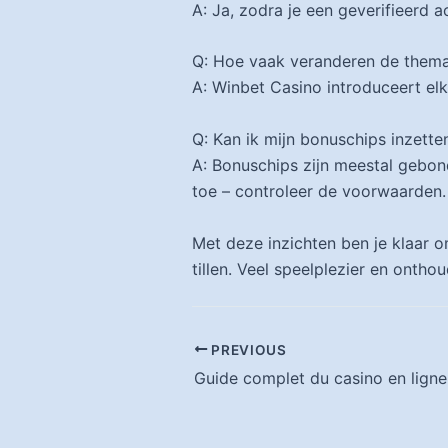
A: Ja, zodra je een geverifieerd a
Q: Hoe vaak veranderen de them
A: Winbet Casino introduceert elk
Q: Kan ik mijn bonuschips inzette
A: Bonuschips zijn meestal gebon
toe – controleer de voorwaarden.
Met deze inzichten ben je klaar o
tillen. Veel speelplezier en ontho
PREVIOUS