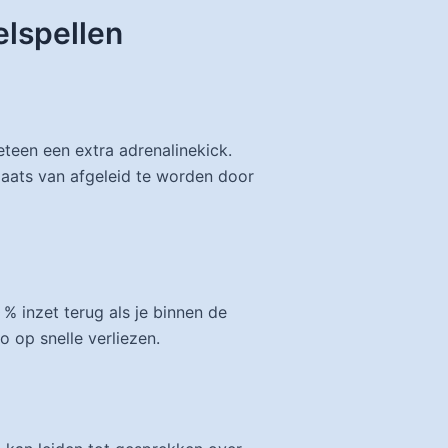
elspellen
teen een extra adrenalinekick.
laats van afgeleid te worden door
 % inzet terug als je binnen de
o op snelle verliezen.