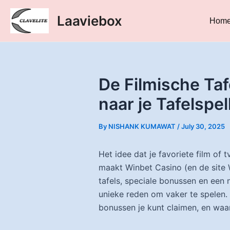
Skip
Post
Laaviebox
to
navigation
Hom
content
De Filmische Ta
naar je Tafelspe
By
NISHANK KUMAWAT
/
July 30, 2025
Het idee dat je favoriete film of 
maakt Winbet Casino (en de site 
tafels, speciale bonussen en een
unieke reden om vaker te spelen. 
bonussen je kunt claimen, en wa