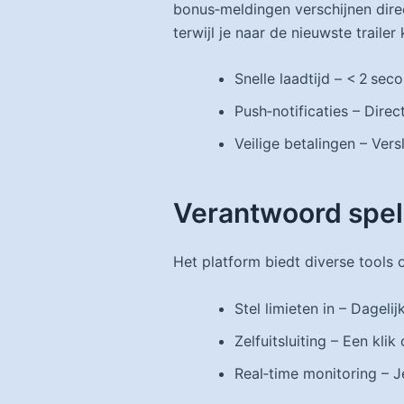
bonus‑meldingen verschijnen dire
terwijl je naar de nieuwste trailer k
Snelle laadtijd – < 2 sec
Push‑notificaties – Dir
Veilige betalingen – Vers
Verantwoord spel
Het platform biedt diverse tools
Stel limieten in – Dageli
Zelfuitsluiting – Een kli
Real‑time monitoring – J