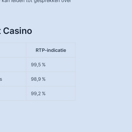
e kan leiden tot gesprekken over
t Casino
RTP‑indicatie
99,5 %
s
98,9 %
99,2 %