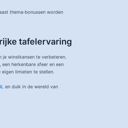
 naast thema‑bonussen worden
ijke tafelervaring
n je winstkansen te verbeteren.
, een herkenbare sfeer en een
 eigen limieten te stellen.
NL
en duik in de wereld van