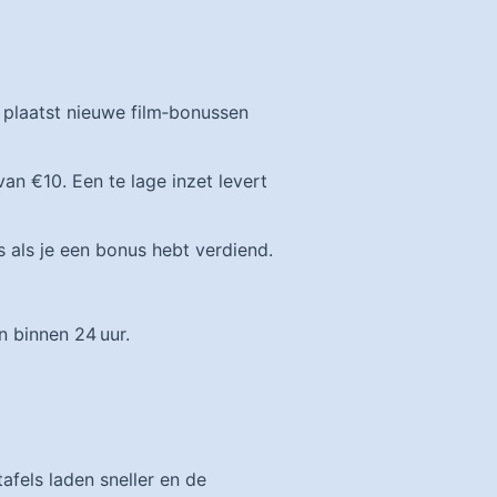
 plaatst nieuwe film‑bonussen
n €10. Een te lage inzet levert
fs als je een bonus hebt verdiend.
 binnen 24 uur.
afels laden sneller en de