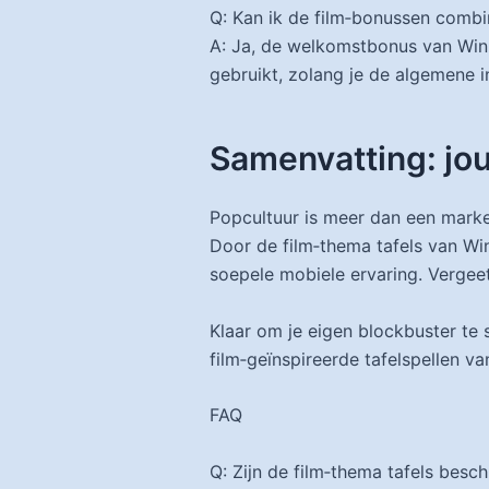
Q: Kan ik de film‑bonussen comb
A: Ja, de welkomstbonus van Win
gebruikt, zolang je de algemene i
Samenvatting: jou
Popcultuur is meer dan een market
Door de film‑thema tafels van Win
soepele mobiele ervaring. Vergeet n
Klaar om je eigen blockbuster te 
film‑geïnspireerde tafelspellen v
FAQ
Q: Zijn de film‑thema tafels besch