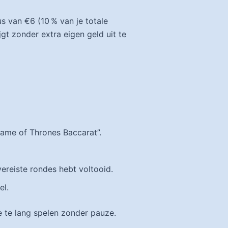
s van €6 (10 % van je totale
jgt zonder extra eigen geld uit te
Game of Thrones Baccarat”.
ereiste rondes hebt voltooid.
el.
e te lang spelen zonder pauze.