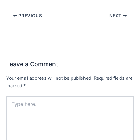
PREVIOUS
NEXT
Leave a Comment
Your email address will not be published.
Required fields are
marked
*
Type
here..