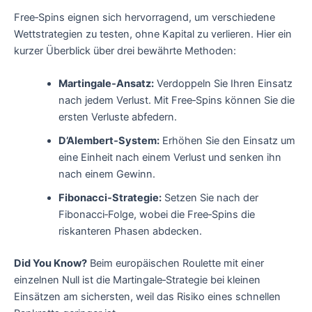
Free‑Spins eignen sich hervorragend, um verschiedene
Wettstrategien zu testen, ohne Kapital zu verlieren. Hier ein
kurzer Überblick über drei bewährte Methoden:
Martingale‑Ansatz:
Verdoppeln Sie Ihren Einsatz
nach jedem Verlust. Mit Free‑Spins können Sie die
ersten Verluste abfedern.
D’Alembert‑System:
Erhöhen Sie den Einsatz um
eine Einheit nach einem Verlust und senken ihn
nach einem Gewinn.
Fibonacci‑Strategie:
Setzen Sie nach der
Fibonacci‑Folge, wobei die Free‑Spins die
riskanteren Phasen abdecken.
Did You Know?
Beim europäischen Roulette mit einer
einzelnen Null ist die Martingale‑Strategie bei kleinen
Einsätzen am sichersten, weil das Risiko eines schnellen