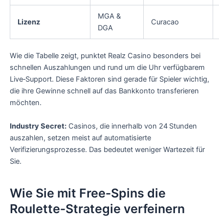
MGA &
Lizenz
Curacao
DGA
Wie die Tabelle zeigt, punktet Realz Casino besonders bei
schnellen Auszahlungen und rund um die Uhr verfügbarem
Live‑Support. Diese Faktoren sind gerade für Spieler wichtig,
die ihre Gewinne schnell auf das Bankkonto transferieren
möchten.
Industry Secret:
Casinos, die innerhalb von 24 Stunden
auszahlen, setzen meist auf automatisierte
Verifizierungsprozesse. Das bedeutet weniger Wartezeit für
Sie.
Wie Sie mit Free‑Spins die
Roulette‑Strategie verfeinern