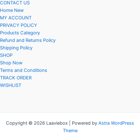
CONTACT US
Home New
MY ACCOUNT
PRIVACY POLICY
Products Category
Refund and Returns Policy
Shipping Policy
SHOP
Shop Now
Terms and Conditions
TRACK ORDER
WISHLIST
Copyright © 2026 Laaviebox | Powered by
Astra WordPress
Theme