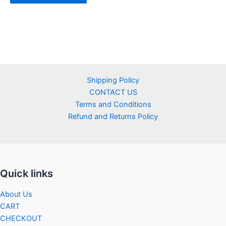
Shipping Policy
CONTACT US
Terms and Conditions
Refund and Returns Policy
Quick links
About Us
CART
CHECKOUT