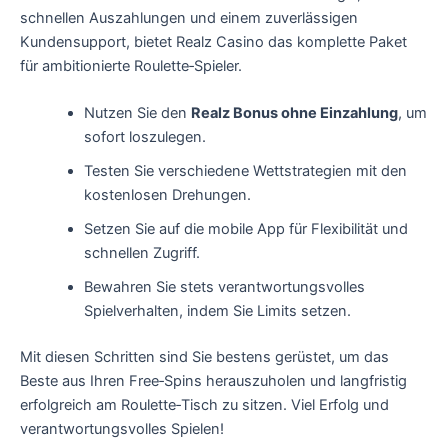
schnellen Auszahlungen und einem zuverlässigen
Kundensupport, bietet Realz Casino das komplette Paket
für ambitionierte Roulette‑Spieler.
Nutzen Sie den
Realz Bonus ohne Einzahlung
, um
sofort loszulegen.
Testen Sie verschiedene Wettstrategien mit den
kostenlosen Drehungen.
Setzen Sie auf die mobile App für Flexibilität und
schnellen Zugriff.
Bewahren Sie stets verantwortungsvolles
Spielverhalten, indem Sie Limits setzen.
Mit diesen Schritten sind Sie bestens gerüstet, um das
Beste aus Ihren Free‑Spins herauszuholen und langfristig
erfolgreich am Roulette‑Tisch zu sitzen. Viel Erfolg und
verantwortungsvolles Spielen!