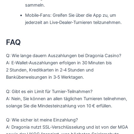
sammeln.
Mobile‑Fans: Greifen Sie über die App zu, um
jederzeit an Live‑Dealer‑Turnieren teilzunehmen.
FAQ
Q: Wie lange dauern Auszahlungen bei Dragonia Casino?
A: E‑Wallet‑Auszahlungen erfolgen in 30 Minuten bis
2 Stunden, Kreditkarten in 2‑4 Stunden und
Banküberweisungen in 3‑5 Werktagen.
Q: Gibt es ein Limit für Turnier‑Teilnahmen?
A: Nein, Sie können an allen täglichen Turnieren teilnehmen,
solange Sie die Mindesteinzahlung von 10 € erfüllen.
Q: Wie sicher ist meine Einzahlung?
A: Dragonia nutzt SSL‑Verschlüsselung und ist von der MGA