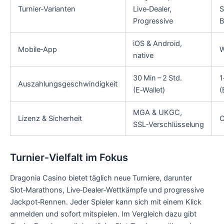
Turnier‑Varianten
Live‑Dealer,
S
Progressive
B
iOS & Android,
Mobile‑App
W
native
30 Min – 2 Std.
1
Auszahlungsgeschwindigkeit
(E‑Wallet)
(
MGA & UKGC,
Lizenz & Sicherheit
C
SSL‑Verschlüsselung
Turnier‑Vielfalt im Fokus
Dragonia Casino bietet täglich neue Turniere, darunter
Slot‑Marathons, Live‑Dealer‑Wettkämpfe und progressive
Jackpot‑Rennen. Jeder Spieler kann sich mit einem Klick
anmelden und sofort mitspielen. Im Vergleich dazu gibt