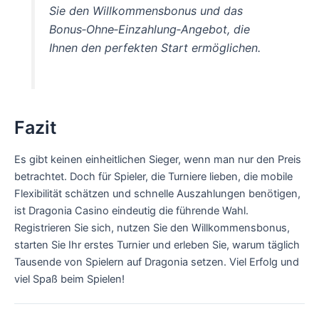
Sie den Willkommensbonus und das
Bonus‑Ohne‑Einzahlung‑Angebot, die
Ihnen den perfekten Start ermöglichen.
Fazit
Es gibt keinen einheitlichen Sieger, wenn man nur den Preis
betrachtet. Doch für Spieler, die Turniere lieben, die mobile
Flexibilität schätzen und schnelle Auszahlungen benötigen,
ist Dragonia Casino eindeutig die führende Wahl.
Registrieren Sie sich, nutzen Sie den Willkommensbonus,
starten Sie Ihr erstes Turnier und erleben Sie, warum täglich
Tausende von Spielern auf Dragonia setzen. Viel Erfolg und
viel Spaß beim Spielen!