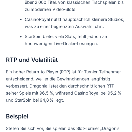
über 2 000 Titel, von klassischen Tischspielen bis
zu modernen Video‑Slots.
CasinoRoyal nutzt hauptsächlich kleinere Studios,
was zu einer begrenzten Auswahl führt.
StarSpin bietet viele Slots, fehlt jedoch an
hochwertigen Live‑Dealer‑Lösungen.
RTP und Volatilität
Ein hoher Return‑to‑Player (RTP) ist für Turnier‑Teilnehmer
entscheidend, weil er die Gewinnchancen langfristig
verbessert. Dragonia listet den durchschnittlichen RTP
seiner Spiele mit 96,5 %, während CasinoRoyal bei 95,2 %
und StarSpin bei 94,8 % liegt.
Beispiel
Stellen Sie sich vor, Sie spielen das Slot‑Turnier „Dragon’s