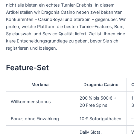
nicht alle bieten ein echtes Turnier‑Erlebnis. In diesem
Artikel stellen wir Dragonia Casino neben zwei bekannten
Konkurrenten – CasinoRoyal und StarSpin – gegenüber. Wir
prüfen, welche Plattform die besten Turnier‑Features, Boni,
Spielauswahl und Service‑Qualität liefert. Ziel ist, Ihnen eine
klare Entscheidungsgrundlage zu geben, bevor Sie sich
registrieren und loslegen.
Feature‑Set
Merkmal
Dragonia Casino
C
200 % bis 500 € +
1
Willkommensbonus
20 Free Spins
3
Bonus ohne Einzahlung
10 € Sofortguthaben
–
Daily Slots,
W