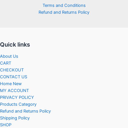
Terms and Conditions
Refund and Returns Policy
Quick links
About Us
CART
CHECKOUT
CONTACT US
Home New
MY ACCOUNT
PRIVACY POLICY
Products Category
Refund and Returns Policy
Shipping Policy
SHOP