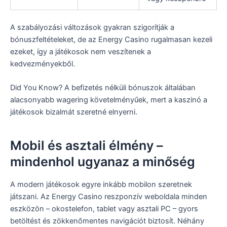
A szabályozási változások gyakran szigorítják a
bónuszfeltételeket, de az Energy Casino rugalmasan kezeli
ezeket, így a játékosok nem veszítenek a
kedvezményekből.
Did You Know? A befizetés nélküli bónuszok általában
alacsonyabb wagering követelményűek, mert a kaszinó a
játékosok bizalmát szeretné elnyerni.
Mobil és asztali élmény –
mindenhol ugyanaz a minőség
A modern játékosok egyre inkább mobilon szeretnek
játszani. Az Energy Casino reszponzív weboldala minden
eszközön – okostelefon, tablet vagy asztali PC – gyors
betöltést és zökkenőmentes navigációt biztosít. Néhány