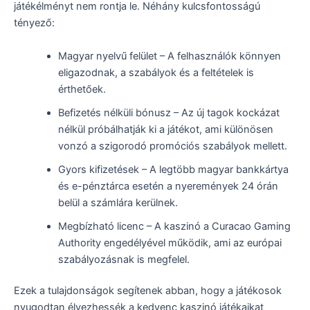
játékélményt nem rontja le. Néhány kulcsfontosságú
tényező:
Magyar nyelvű felület – A felhasználók könnyen
eligazodnak, a szabályok és a feltételek is
érthetőek.
Befizetés nélküli bónusz – Az új tagok kockázat
nélkül próbálhatják ki a játékot, ami különösen
vonzó a szigorodó promóciós szabályok mellett.
Gyors kifizetések – A legtöbb magyar bankkártya
és e-pénztárca esetén a nyeremények 24 órán
belül a számlára kerülnek.
Megbízható licenc – A kaszinó a Curacao Gaming
Authority engedélyével működik, ami az európai
szabályozásnak is megfelel.
Ezek a tulajdonságok segítenek abban, hogy a játékosok
nyugodtan élvezhessék a kedvenc kaszinó játékaikat