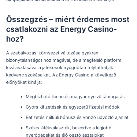
Összegzés – miért érdemes most
csatlakozni az Energy Casino-
hoz?
A szabályozási környezet változása gyakran
bizonytalanságot hoz magával, de a megfelelő platform
kiválasztásával a játékosok nyugodtan folytathatják
kedvenc szokásaikat. Az Energy Casino a következő
előnyöket kínálja:
Megbízható licenc és magyar nyelvű támogatás
Gyors kifizetések és egyszerű fizetési módok
Befizetés nélküli bónusz és vonzó üdvözlő ajánlat
Széles játékválaszték, beleértve a legjobb
nyerőgépeket és élő osztó asztalokat