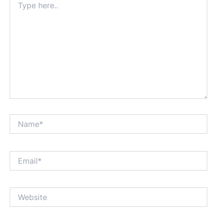
here..
Name*
Email*
Website