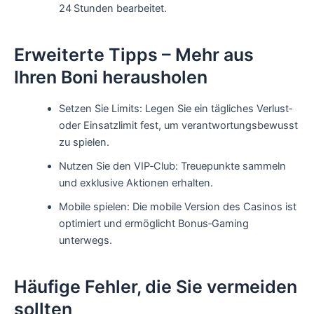
24 Stunden bearbeitet.
Erweiterte Tipps – Mehr aus
Ihren Boni herausholen
Setzen Sie Limits: Legen Sie ein tägliches Verlust‑
oder Einsatzlimit fest, um verantwortungsbewusst
zu spielen.
Nutzen Sie den VIP‑Club: Treuepunkte sammeln
und exklusive Aktionen erhalten.
Mobile spielen: Die mobile Version des Casinos ist
optimiert und ermöglicht Bonus‑Gaming
unterwegs.
Häufige Fehler, die Sie vermeiden
sollten