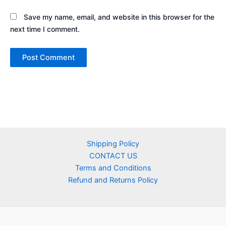
Save my name, email, and website in this browser for the
next time I comment.
Shipping Policy
CONTACT US
Terms and Conditions
Refund and Returns Policy