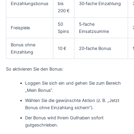
Einzahlungsbonus
bis
30‑fache Einzahlung
200 €
50
5‑fache
Freispiele
Spins
Einsatzsumme
Bonus ohne
10 €
20‑fache Bonus
Einzahlung
So aktivieren Sie den Bonus:
Loggen Sie sich ein und gehen Sie zum Bereich
„Mein Bonus“.
Wählen Sie die gewünschte Aktion (z. B. „Jetzt
Bonus ohne Einzahlung sichern“).
Der Bonus wird Ihrem Guthaben sofort
gutgeschrieben.