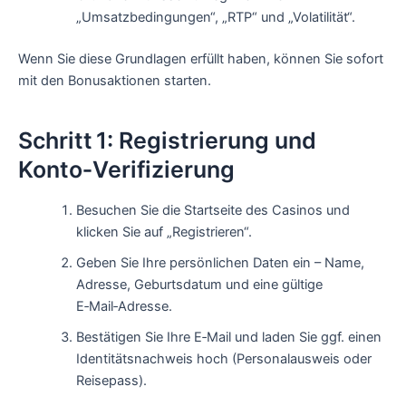
„Umsatzbedingungen“, „RTP“ und „Volatilität“.
Wenn Sie diese Grundlagen erfüllt haben, können Sie sofort
mit den Bonusaktionen starten.
Schritt 1: Registrierung und
Konto‑Verifizierung
Besuchen Sie die Startseite des Casinos und
klicken Sie auf „Registrieren“.
Geben Sie Ihre persönlichen Daten ein – Name,
Adresse, Geburtsdatum und eine gültige
E‑Mail‑Adresse.
Bestätigen Sie Ihre E‑Mail und laden Sie ggf. einen
Identitätsnachweis hoch (Personalausweis oder
Reisepass).