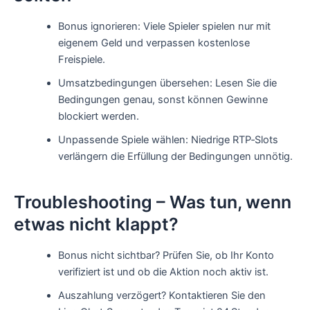
Bonus ignorieren: Viele Spieler spielen nur mit
eigenem Geld und verpassen kostenlose
Freispiele.
Umsatzbedingungen übersehen: Lesen Sie die
Bedingungen genau, sonst können Gewinne
blockiert werden.
Unpassende Spiele wählen: Niedrige RTP‑Slots
verlängern die Erfüllung der Bedingungen unnötig.
Troubleshooting – Was tun, wenn
etwas nicht klappt?
Bonus nicht sichtbar? Prüfen Sie, ob Ihr Konto
verifiziert ist und ob die Aktion noch aktiv ist.
Auszahlung verzögert? Kontaktieren Sie den