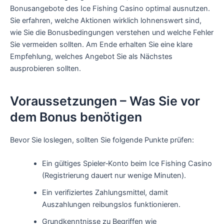
Bonusangebote des Ice Fishing Casino optimal ausnutzen.
Sie erfahren, welche Aktionen wirklich lohnenswert sind,
wie Sie die Bonusbedingungen verstehen und welche Fehler
Sie vermeiden sollten. Am Ende erhalten Sie eine klare
Empfehlung, welches Angebot Sie als Nächstes
ausprobieren sollten.
Voraussetzungen – Was Sie vor
dem Bonus benötigen
Bevor Sie loslegen, sollten Sie folgende Punkte prüfen:
Ein gültiges Spieler‑Konto beim Ice Fishing Casino
(Registrierung dauert nur wenige Minuten).
Ein verifiziertes Zahlungsmittel, damit
Auszahlungen reibungslos funktionieren.
Grundkenntnisse zu Begriffen wie