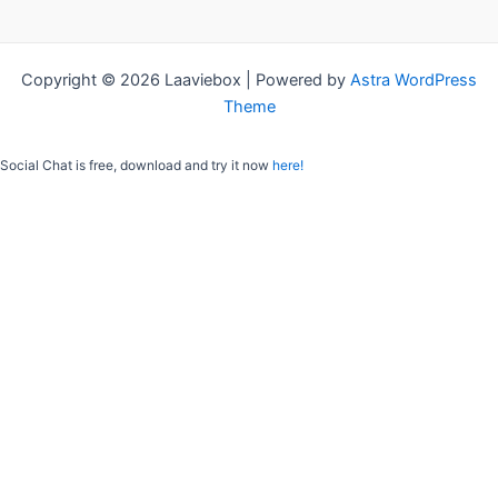
Copyright © 2026 Laaviebox | Powered by
Astra WordPress
Theme
Social Chat is free, download and try it now
here!