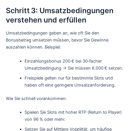
Schritt 3: Umsatzbedingungen
verstehen und erfüllen
Umsatzbedingungen geben an, wie oft Sie den
Bonusbetrag umsetzen müssen, bevor Sie Gewinne
auszahlen können. Beispiel:
Einzahlungsbonus 200 € bei 30‑facher
Umsatzbedingung → Sie müssen 6.000 € setzen.
Freispiele gelten nur für bestimmte Slots und
haben oft eine geringere Umsatzanforderung.
Wie Sie schnell vorankommen:
Spielen Sie Slots mit hoher RTP (Return to Player)
von 96 % oder mehr.
Setzen Sie auf Mittlere Volatilität, um häufige