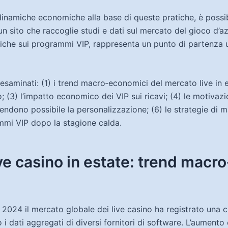
dinamiche economiche alla base di queste pratiche, è possi
 un sito che raccoglie studi e dati sul mercato del gioco d’
ifiche sui programmi VIP, rappresenta un punto di partenza 
esaminati: (1) i trend macro‑economici del mercato live in es
ito; (3) l’impatto economico dei VIP sui ricavi; (4) le motivaz
 rendono possibile la personalizzazione; (6) le strategie di m
ammi VIP dopo la stagione calda.
live casino in estate: trend macr
2024 il mercato globale dei live casino ha registrato una cr
 dati aggregati di diversi fornitori di software. L’aumento 