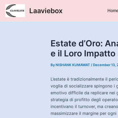
Skip
Post
Laaviebox
to
navigation
Hom
content
Estate d’Oro: Ana
e il Loro Impatto
By
NISHANK KUMAWAT
/
December 13, 
L’estate è tradizionalmente il peri
voglia di socializzare spingono i 
emotivo difficile da replicare nei 
strategia di profitto degli operato
incentivano il turnover, ma creano 
massimizzare il margine per ogni