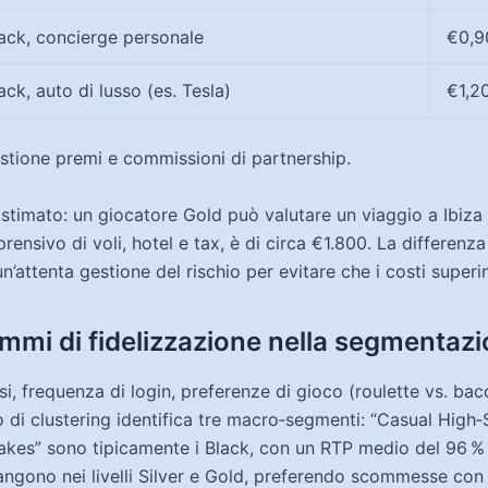
ack, concierge personale
€0,9
ck, auto di lusso (es. Tesla)
€1,20
stione premi e commissioni di partnership.
astimato: un giocatore Gold può valutare un viaggio a Ibiza
rensivo di voli, hotel e tax, è di circa €1.800. La differenz
n’attenta gestione del rischio per evitare che i costi superi
rammi di fidelizzazione nella segmentazi
i, frequenza di login, preferenze di gioco (roulette vs. bac
 di clustering identifica tre macro‑segmenti: “Casual High‑
takes” sono tipicamente i Black, con un RTP medio del 96 % s
angono nei livelli Silver e Gold, preferendo scommesse con