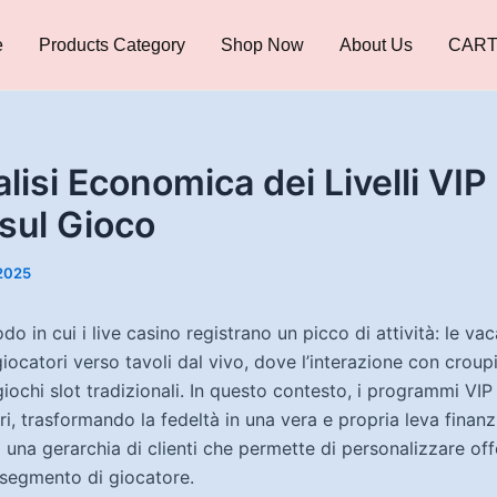
e
Products Category
Shop Now
About Us
CAR
lisi Economica dei Livelli VIP
 sul Gioco
2025
odo in cui i live casino registrano un picco di attività: le va
giocatori verso tavoli dal vivo, dove l’interazione con croup
giochi slot tradizionali. In questo contesto, i programmi VIP 
ri, trasformando la fedeltà in una vera e propria leva finanzia
una gerarchia di clienti che permette di personalizzare offer
 segmento di giocatore.