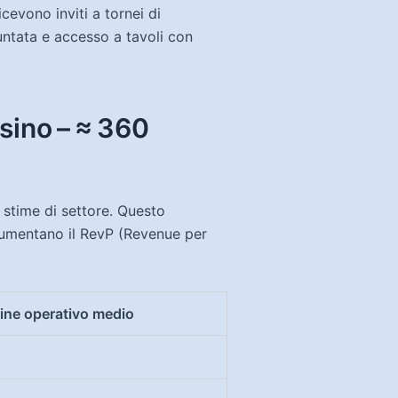
cevono inviti a tornei di
untata e accesso a tavoli con
asino – ≈ 360
e stime di settore. Questo
aumentano il RevP (Revenue per
ine operativo medio