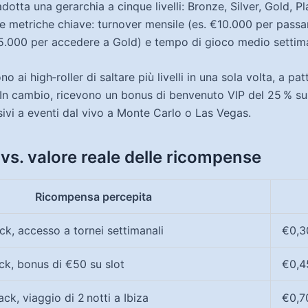
dotta una gerarchia a cinque livelli: Bronze, Silver, Gold, P
 tre metriche chiave: turnover mensile (es. €10.000 per pass
. €5.000 per accedere a Gold) e tempo di gioco medio settima
 ai high‑roller di saltare più livelli in una sola volta, a pa
 In cambio, ricevono un bonus di benvenuto VIP del 25 % s
usivi a eventi dal vivo a Monte Carlo o Las Vegas.
o vs. valore reale delle ricompense
Ricompensa percepita
ck, accesso a tornei settimanali
€0,3
ck, bonus di €50 su slot
€0,4
ck, viaggio di 2 notti a Ibiza
€0,7