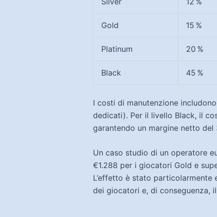
Silver
12 %
Gold
15 %
Platinum
20 %
Black
45 %
I costi di manutenzione includono
dedicati). Per il livello Black, i
garantendo un margine netto del 
Un caso studio di un operatore e
€1.288 per i giocatori Gold e supe
L’effetto è stato particolarmente
dei giocatori e, di conseguenza, i