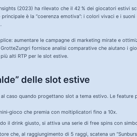
ghts (2023) ha rilevato che il 42 % dei giocatori estivi sc
 principale è la “coerenza emotiva”: i colori vivaci e i suon
.
 duplice: aumentare le campagne di marketing mirate e ottimi
 GrotteZungri fornisce analisi comparative che aiutano i gioc
più alti RTP per le slot estive.
de” delle slot estive
la al caso quando progettano slot a tema estivo. Le feature
mini‑gioco che premia con moltiplicatori fino a 10x.
do il drink giusto, si attiva una serie di free spins con simbo
tore che, al raggiungimento di 5 raggi, scatena un “Sunburs