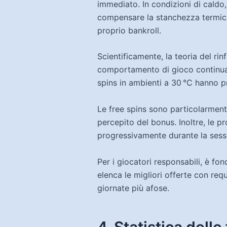
immediato. In condizioni di caldo,
compensare la stanchezza termica. 
proprio bankroll.
Scientificamente, la teoria del rin
comportamento di gioco continuat
spins in ambienti a 30 °C hanno pr
Le free spins sono particolarmente
percepito del bonus. Inoltre, le p
progressivamente durante la sessi
Per i giocatori responsabili, è fo
elenca le migliori offerte con req
giornate più afose.
4. Statistica delle