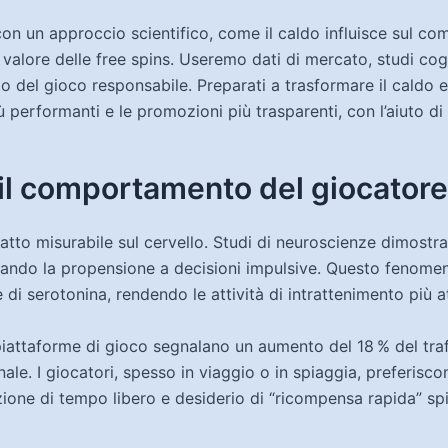
con un approccio scientifico, come il caldo influisce sul co
valore delle free spins. Useremo dati di mercato, studi cogni
tto del gioco responsabile. Preparati a trasformare il caldo 
ù performanti e le promozioni più trasparenti, con l’aiuto di
 e il comportamento del giocatore
tto misurabile sul cervello. Studi di neuroscienze dimostran
ando la propensione a decisioni impulsive. Questo fenomen
 di serotonina, rendendo le attività di intrattenimento più at
 piattaforme di gioco segnalano un aumento del 18 % del tra
nale. I giocatori, spesso in viaggio o in spiaggia, preferisc
zione di tempo libero e desiderio di “ricompensa rapida” spi