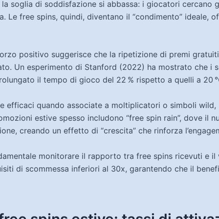
 la soglia di soddisfazione si abbassa: i giocatori cercano g
Le free spins, quindi, diventano il “condimento” ideale, off
forzo positivo suggerisce che la ripetizione di premi gratuit
o. Un esperimento di Stanford (2022) ha mostrato che i sog
olungato il tempo di gioco del 22 % rispetto a quelli a 20 °
 efficaci quando associate a moltiplicatori o simboli wild, 
romozioni estive spesso includono “free spin rain”, dove il 
one, creando un effetto di “crescita” che rinforza l’engage
ndamentale monitorare il rapporto tra free spins ricevuti e i
uisiti di scommessa inferiori al 30x, garantendo che il benef
 free spins estive: tassi di attiv