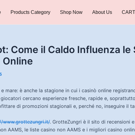
e
Products Category
Shop Now
About Us
CAR
: Come il Caldo Influenza le S
 Online
5
e mare: è anche la stagione in cui i casinò online registrano
iocatori cercano esperienze fresche, rapide e, soprattutto,
fittare di promozioni stagionali e, perché no, inseguire il t
//www.grottezungri.it/
. GrotteZungri è il sito di recensioni 
on AAMS, le liste casino non AAMS e i migliori casino online