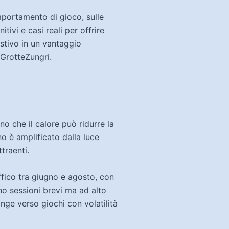
mportamento di gioco, sulle
tivi e casi reali per offrire
estivo in un vantaggio
 GrotteZungri.
o che il calore può ridurre la
o è amplificato dalla luce
traenti.
ffico tra giugno e agosto, con
ono sessioni brevi ma ad alto
nge verso giochi con volatilità