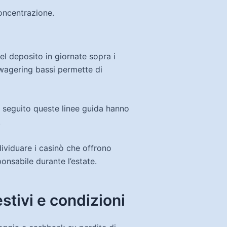
concentrazione.
el deposito in giornate sopra i
di wagering bassi permette di
 seguito queste linee guida hanno
.
dividuare i casinò che offrono
ponsabile durante l’estate.
stivi e condizioni