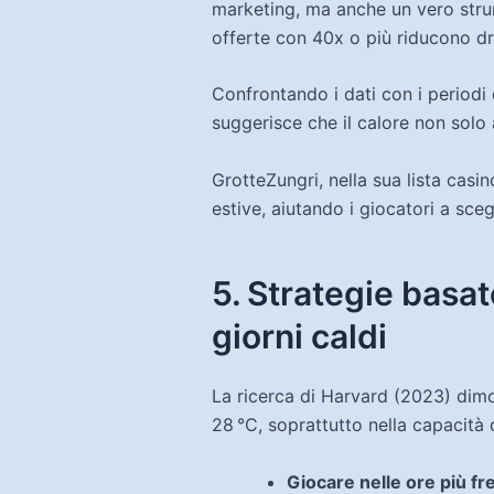
marketing, ma anche un vero strume
offerte con 40x o più riducono dr
Confrontando i dati con i periodi 
suggerisce che il calore non solo
GrotteZungri, nella sua lista casi
estive, aiutando i giocatori a sce
5. Strategie basa
giorni caldi
La ricerca di Harvard (2023) dim
28 °C, soprattutto nella capacità 
Giocare nelle ore più f