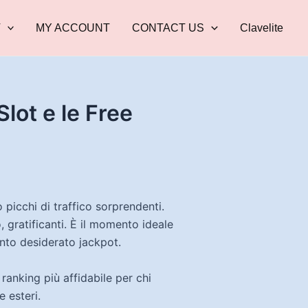
T
MY ACCOUNT
CONTACT US
Clavelite
lot e le Free
 picchi di traffico sorprendenti.
 gratificanti. È il momento ideale
anto desiderato jackpot.
e ranking più affidabile per chi
 esteri.