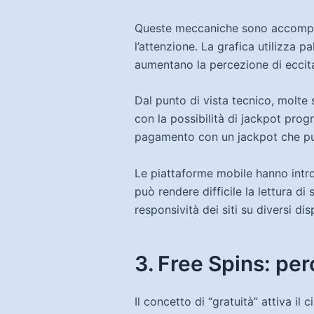
Queste meccaniche sono accompagn
l’attenzione. La grafica utilizza p
aumentano la percezione di eccit
Dal punto di vista tecnico, molte 
con la possibilità di jackpot pro
pagamento con un jackpot che può
Le piattaforme mobile hanno introd
può rendere difficile la lettura d
responsività dei siti su diversi di
3. Free Spins: per
Il concetto di “gratuità” attiva i