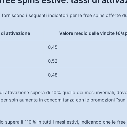
orniscono i seguenti indicatori per le free spins offerte dur
di attivazione
Valore medio delle vincite (€/sp
0,45
0,52
0,48
di attivazione supera di 10 % quello dei mesi invernali, dove
ite per spin aumenta in concomitanza con le promozioni “su
o supera il 110 % in tutti i mesi estivi, indicando che le fre