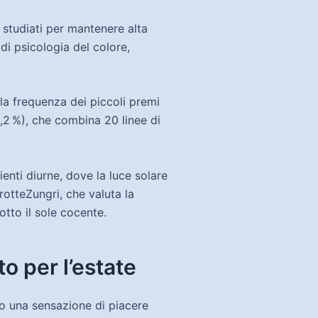
studiati per mantenere alta
 di psicologia del colore,
 la frequenza dei piccoli premi
2 %), che combina 20 linee di
enti diurne, dove la luce solare
rotteZungri, che valuta la
otto il sole cocente.
o per l’estate
do una sensazione di piacere