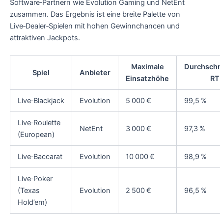
Software‑Partnern wie Evolution Gaming und NetEnt
zusammen. Das Ergebnis ist eine breite Palette von
Live‑Dealer‑Spielen mit hohen Gewinnchancen und
attraktiven Jackpots.
Maximale
Durchschn
Spiel
Anbieter
Einsatzhöhe
RT
Live‑Blackjack
Evolution
5 000 €
99,5 %
Live‑Roulette
NetEnt
3 000 €
97,3 %
(European)
Live‑Baccarat
Evolution
10 000 €
98,9 %
Live‑Poker
(Texas
Evolution
2 500 €
96,5 %
Hold’em)