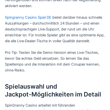
aktiviert werden.
Spingranny Casino Spiel DE
bietet darüber hinaus schnelle
Auszahlungen – durchschnittlich 24 Stunden – und einen
deutschsprachigen Live‑Support, der rund um die Uhr
erreichbar ist. Für mobile Spieler gibt es eine optimierte App,
die alle Live‑Dealer‑Tische in voller Qualität darstellt.
Pro Tip: Testen Sie die Demo‑Version eines Live‑Tisches,
bevor Sie echtes Geld einsetzen. So lernen Sie das
Spieltempo und die Interaktion mit dem Croupier kennen,
ohne Risiko.
Spielauswahl und
Jackpot‑Möglichkeiten im Detail
SpinGranny Casino arbeitet mit führenden