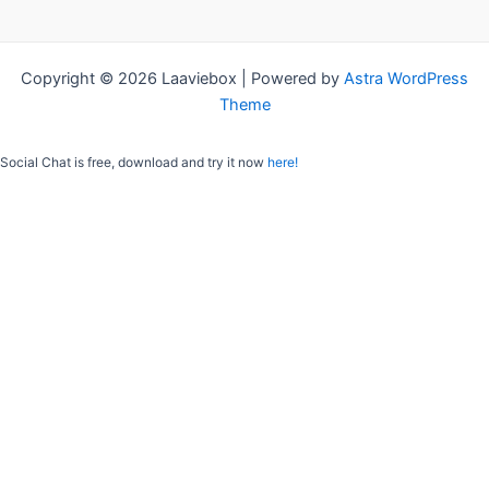
Copyright © 2026 Laaviebox | Powered by
Astra WordPress
Theme
Social Chat is free, download and try it now
here!