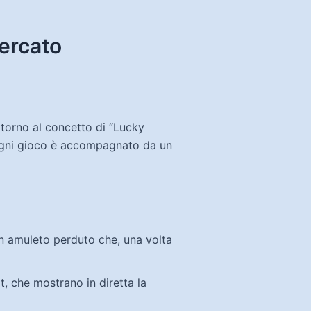
mercato
ttorno al concetto di “Lucky
 ogni gioco è accompagnato da un
n amuleto perduto che, una volta
ot, che mostrano in diretta la