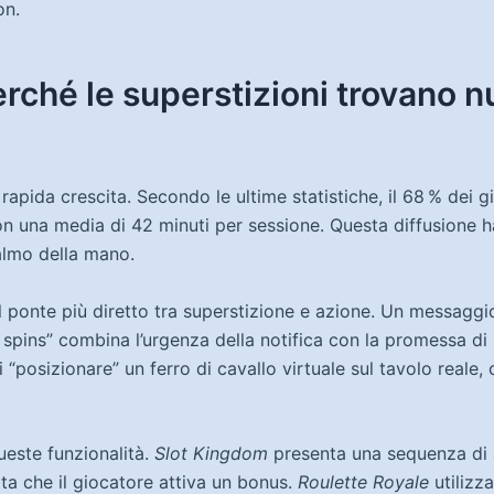
on.
erché le superstizioni trovano n
apida crescita. Secondo le ultime statistiche, il 68 % dei gi
 una media di 42 minuti per sessione. Questa diffusione ha
palmo della mano.
l ponte più diretto tra superstizione e azione. Un messaggio
 spins” combina l’urgenza della notifica con la promessa di u
“posizionare” un ferro di cavallo virtuale sul tavolo reale, 
ueste funzionalità.
Slot Kingdom
presenta una sequenza di a
lta che il giocatore attiva un bonus.
Roulette Royale
utilizz