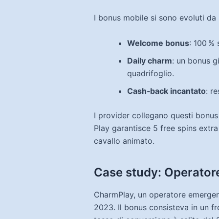
I bonus mobile si sono evoluti da 
Welcome bonus
: 100 % 
Daily charm
: un bonus g
quadrifoglio.
Cash‑back incantato
: r
I provider collegano questi bonu
Play garantisce 5 free spins extra 
cavallo animato.
Case study: Operator
CharmPlay, un operatore emergen
2023. Il bonus consisteva in un fr