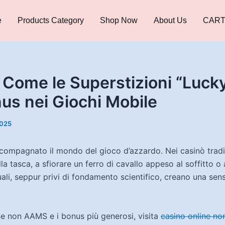
e
Products Category
Shop Now
About Us
CAR
: Come le Superstizioni “Luc
us nei Giochi Mobile
2025
ompagnato il mondo del gioco d’azzardo. Nei casinò tradizi
la tasca, a sfiorare un ferro di cavallo appeso al soffitto o
uali, seppur privi di fondamento scientifico, creano una sen
ine non AAMS e i bonus più generosi, visita
casino online n