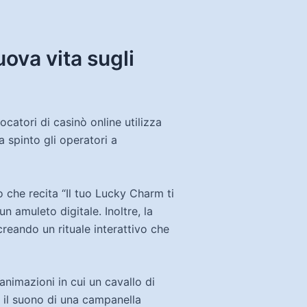
uova vita sugli
ocatori di casinò online utilizza
 spinto gli operatori a
 che recita “Il tuo Lucky Charm ti
n amuleto digitale. Inoltre, la
creando un rituale interattivo che
nimazioni in cui un cavallo di
a il suono di una campanella