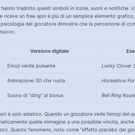
r hanno tradotto questi simboli in icone, suoni e notifiche. U
 riceve un free spin è più di un semplice elemento grafico;
La psicologia del giocatore dimostra che la percezione di co
 nuovo.
Versione digitale
Ese
Emoji verde pulsante
Lucky Clover 
Animazione 3D che ruota
Horseshoe For
Suono di “ding” al bonus
Bell Ring Roule
e non è solo estetico. Quando un giocatore vede l’emoji del q
maticamente quella immagine a una possibile vincita, anche s
). Questo fenomeno, noto come “effetto placebo del gioco