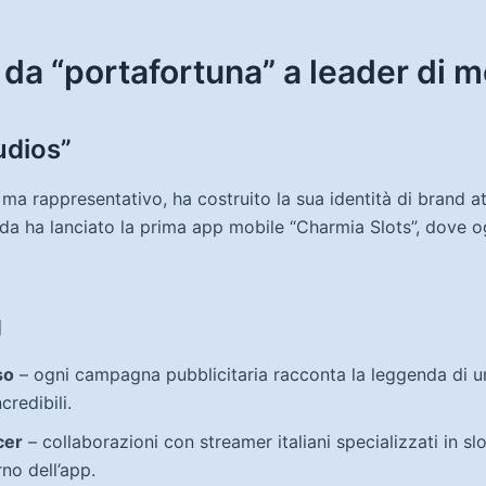
da “portafortuna” a leader di 
udios”
 ma rappresentativo, ha costruito la sua identità di brand a
enda ha lanciato la prima app mobile “Charmia Slots”, dove
g
so
– ogni campagna pubblicitaria racconta la leggenda di u
credibili.
cer
– collaborazioni con streamer italiani specializzati in sl
rno dell’app.