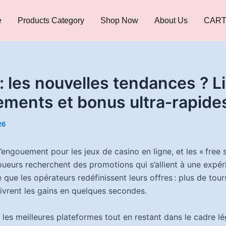
e
Products Category
Shop Now
About Us
CAR
 : les nouvelles tendances ? L
ements et bonus ultra‑rapide
26
’engouement pour les jeux de casino en ligne, et les « free 
oueurs recherchent des promotions qui s’allient à une expéri
que les opérateurs redéfinissent leurs offres : plus de tours
livrent les gains en quelques secondes.
les meilleures plateformes tout en restant dans le cadre lé