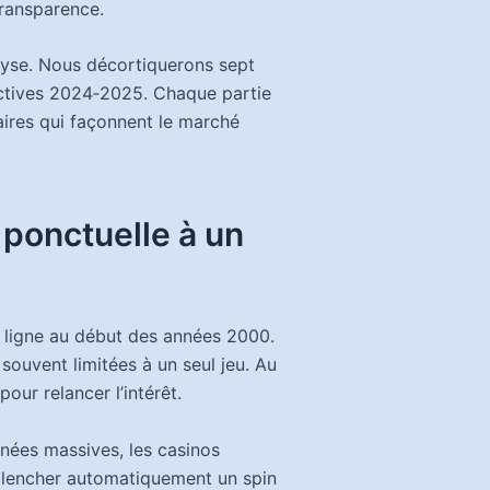
transparence.
lyse. Nous décortiquerons sept
pectives 2024‑2025. Chaque partie
aires qui façonnent le marché
e ponctuelle à un
 ligne au début des années 2000.
 souvent limitées à un seul jeu. Au
our relancer l’intérêt.
onnées massives, les casinos
éclencher automatiquement un spin