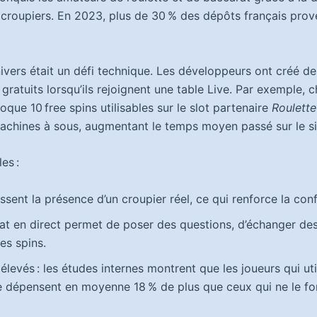
s croupiers. En 2023, plus de 30 % des dépôts français prov
nivers était un défi technique. Les développeurs ont créé de
gratuits lorsqu’ils rejoignent une table Live. Par exemple, ch
loque 10 free spins utilisables sur le slot partenaire
Roulette
 machines à sous, augmentant le temps moyen passé sur le si
es :
ressent la présence d’un croupier réel, ce qui renforce la con
chat en direct permet de poser des questions, d’échanger de
des spins.
levés : les études internes montrent que les joueurs qui uti
e dépensent en moyenne 18 % de plus que ceux qui ne le fo