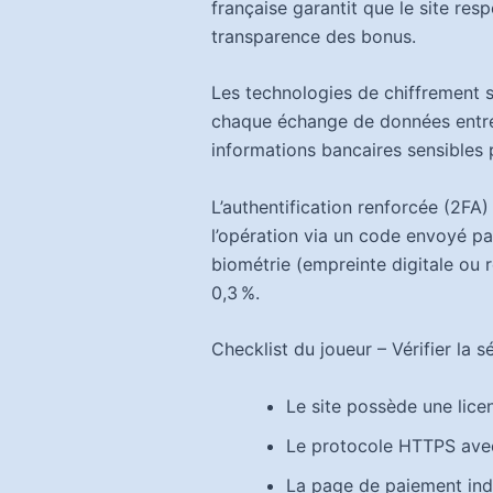
française garantit que le site re
transparence des bonus.
Les technologies de chiffrement s
chaque échange de données entre l
informations bancaires sensibles 
L’authentification renforcée (2FA)
l’opération via un code envoyé pa
biométrie (empreinte digitale ou r
0,3 %.
Checklist du joueur – Vérifier la 
Le site possède une lice
Le protocole HTTPS avec 
La page de paiement indiq