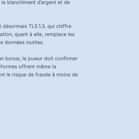
 le blanchiment d’argent et de
 désormais TLS 1.3, qui chiffre
tion, quant à elle, remplace les
e données inutiles.
un bonus, le joueur doit confirmer
teformes offrent même la
ant le risque de fraude à moins de