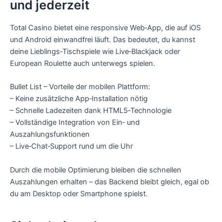
und jederzeit
Total Casino bietet eine responsive Web‑App, die auf iOS
und Android einwandfrei läuft. Das bedeutet, du kannst
deine Lieblings‑Tischspiele wie Live‑Blackjack oder
European Roulette auch unterwegs spielen.
Bullet List – Vorteile der mobilen Plattform:
– Keine zusätzliche App‑Installation nötig
– Schnelle Ladezeiten dank HTML5‑Technologie
– Vollständige Integration von Ein‑ und
Auszahlungsfunktionen
– Live‑Chat‑Support rund um die Uhr
Durch die mobile Optimierung bleiben die schnellen
Auszahlungen erhalten – das Backend bleibt gleich, egal ob
du am Desktop oder Smartphone spielst.