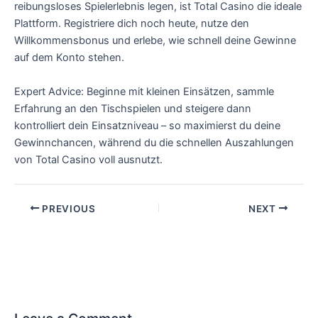
reibungsloses Spielerlebnis legen, ist Total Casino die ideale
Plattform. Registriere dich noch heute, nutze den
Willkommensbonus und erlebe, wie schnell deine Gewinne
auf dem Konto stehen.
Expert Advice: Beginne mit kleinen Einsätzen, sammle
Erfahrung an den Tischspielen und steigere dann
kontrolliert dein Einsatzniveau – so maximierst du deine
Gewinnchancen, während du die schnellen Auszahlungen
von Total Casino voll ausnutzt.
PREVIOUS
NEXT