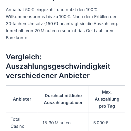
Anna hat 50 € eingezahlt und nutzt den 100 %
Willkommensbonus bis zu 100 €. Nach dem Erfüllen der
30‑fachen Umsatz (150 €) beantragt sie die Auszahlung.
Innerhalb von 20 Minuten erscheint das Geld auf ihrem
Bankkonto.
Vergleich:
Auszahlungsgeschwindigkeit
verschiedener Anbieter
Max.
Durchschnittliche
Anbieter
Auszahlung
Auszahlungsdauer
pro Tag
Total
15‑30 Minuten
5 000 €
Casino