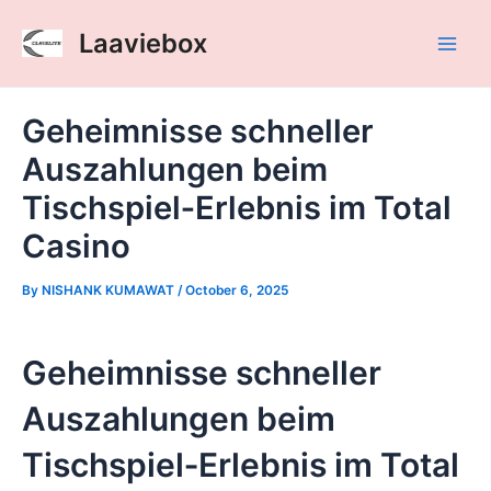
Skip
Post
Main
Laaviebox
to
navigation
Men
content
Geheimnisse schneller
Auszahlungen beim
Tischspiel‑Erlebnis im Total
Casino
By
NISHANK KUMAWAT
/
October 6, 2025
Geheimnisse schneller
Auszahlungen beim
Tischspiel‑Erlebnis im Total