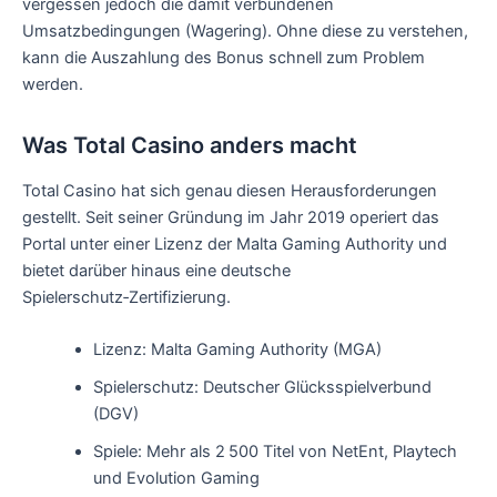
vergessen jedoch die damit verbundenen
Umsatzbedingungen (Wagering). Ohne diese zu verstehen,
kann die Auszahlung des Bonus schnell zum Problem
werden.
Was Total Casino anders macht
Total Casino hat sich genau diesen Herausforderungen
gestellt. Seit seiner Gründung im Jahr 2019 operiert das
Portal unter einer Lizenz der Malta Gaming Authority und
bietet darüber hinaus eine deutsche
Spielerschutz‑Zertifizierung.
Lizenz: Malta Gaming Authority (MGA)
Spielerschutz: Deutscher Glücksspielverbund
(DGV)
Spiele: Mehr als 2 500 Titel von NetEnt, Playtech
und Evolution Gaming