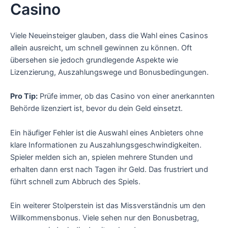
Casino
Viele Neueinsteiger glauben, dass die Wahl eines Casinos
allein ausreicht, um schnell gewinnen zu können. Oft
übersehen sie jedoch grundlegende Aspekte wie
Lizenzierung, Auszahlungswege und Bonusbedingungen.
Pro Tip:
Prüfe immer, ob das Casino von einer anerkannten
Behörde lizenziert ist, bevor du dein Geld einsetzt.
Ein häufiger Fehler ist die Auswahl eines Anbieters ohne
klare Informationen zu Auszahlungsgeschwindigkeiten.
Spieler melden sich an, spielen mehrere Stunden und
erhalten dann erst nach Tagen ihr Geld. Das frustriert und
führt schnell zum Abbruch des Spiels.
Ein weiterer Stolperstein ist das Missverständnis um den
Willkommensbonus. Viele sehen nur den Bonusbetrag,