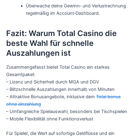
Überwache deine Gewinn‑ und Verlustrechnung
regelmäßig im Account‑Dashboard.
Fazit: Warum Total Casino die
beste Wahl für schnelle
Auszahlungen ist
Zusammengefasst bietet Total Casino ein starkes
Gesamtpaket:
– Lizenz und Sicherheit durch MGA und DGV
– Blitzschnelle Auszahlungen innerhalb von Minuten
– Attraktive Bonusangebote, inklusive dem
Total bonus
ohne einzahlung
– Umfangreiche Spielauswahl, besonders bei Tischspielen
– Mobile Flexibilität ohne Funktionsverlust
Für Spieler, die Wert auf sofortige Geldflüsse und ein