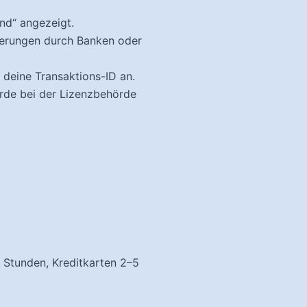
nd“ angezeigt.
gerungen durch Banken oder
deine Transaktions-ID an.
erde bei der Lizenzbehörde
 Stunden, Kreditkarten 2–5