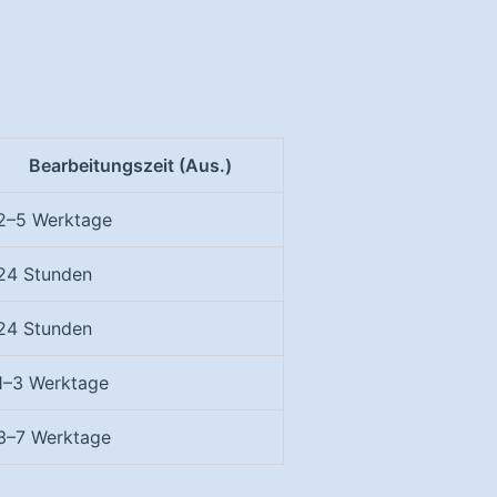
Bearbeitungszeit (Aus.)
2–5 Werktage
24 Stunden
24 Stunden
1–3 Werktage
3–7 Werktage