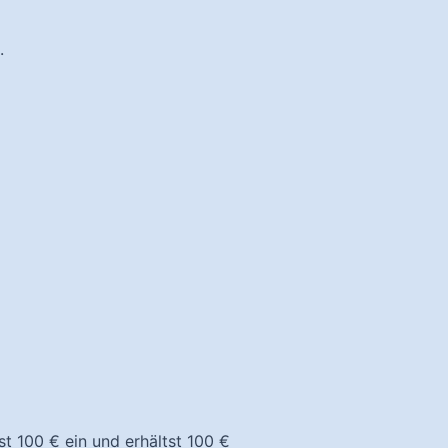
.
t 100 € ein und erhältst 100 €