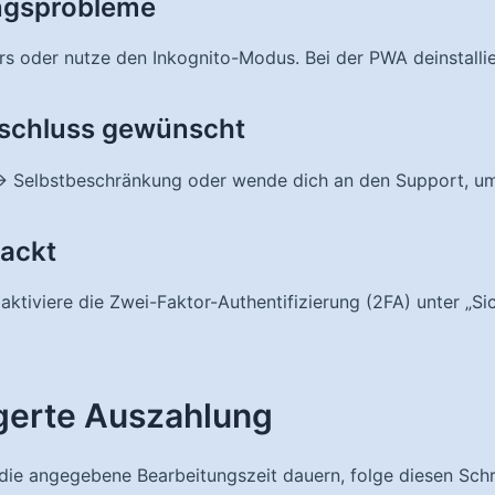
ungsprobleme
 oder nutze den Inkognito-Modus. Bei der PWA deinstalliere
sschluss gewünscht
→ Selbstbeschränkung oder wende dich an den Support, um
hackt
ktiviere die Zwei-Faktor-Authentifizierung (2FA) unter „Si
ögerte Auszahlung
 die angegebene Bearbeitungszeit dauern, folge diesen Schr