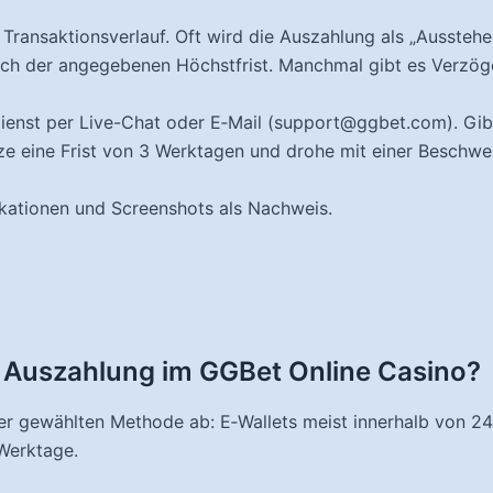
Transaktionsverlauf. Oft wird die Auszahlung als „Ausstehe
ch der angegebenen Höchstfrist. Manchmal gibt es Verzö
ienst per Live-Chat oder E‑Mail (support@ggbet.com). Gib 
tze eine Frist von 3 Werktagen und drohe mit einer Beschw
ikationen und Screenshots als Nachweis.
e Auszahlung im GGBet Online Casino?
er gewählten Methode ab: E‑Wallets meist innerhalb von 24
Werktage.