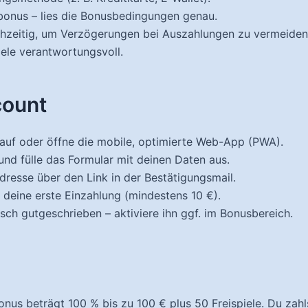
onus – lies die Bonusbedingungen genau.
rühzeitig, um Verzögerungen bei Auszahlungen zu vermeiden
ele verantwortungsvoll.
count
auf oder öffne die mobile, optimierte Web-App (PWA).
 und fülle das Formular mit deinen Daten aus.
dresse über den Link in der Bestätigungsmail.
 deine erste Einzahlung (mindestens 10 €).
ch gutgeschrieben – aktiviere ihn ggf. im Bonusbereich.
 beträgt 100 % bis zu 100 € plus 50 Freispiele. Du zahls