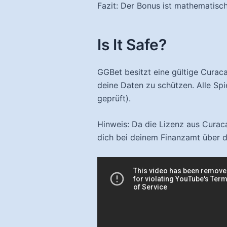
Fazit: Der Bonus ist mathematisch
Is It Safe?
GGBet besitzt eine gültige Curac
deine Daten zu schützen. Alle Spi
geprüft).
Hinweis: Da die Lizenz aus Curac
dich bei deinem Finanzamt über d