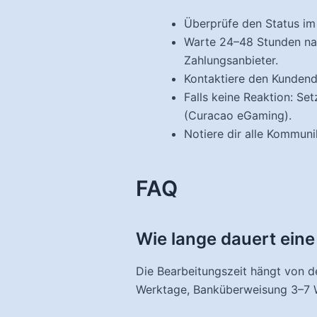
Überprüfe den Status im 
Warte 24–48 Stunden na
Zahlungsanbieter.
Kontaktiere den Kundend
Falls keine Reaktion: Se
(Curacao eGaming).
Notiere dir alle Kommun
FAQ
Wie lange dauert ein
Die Bearbeitungszeit hängt von d
Werktage, Banküberweisung 3–7 