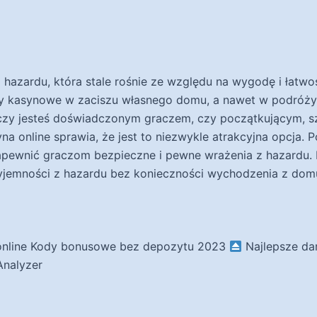
a hazardu, która stale rośnie ze względu na wygodę i łat
y kasynowe w zaciszu własnego domu, a nawet w podróży,
 czy jesteś doświadczonym graczem, czy początkującym, s
 online sprawia, że jest to niezwykle atrakcyjna opcja. P
apewnić graczom bezpieczne i pewne wrażenia z hazardu.
yjemności z hazardu bez konieczności wychodzenia z dom
online Kody bonusowe bez depozytu 2023
Najlepsze d
Analyzer