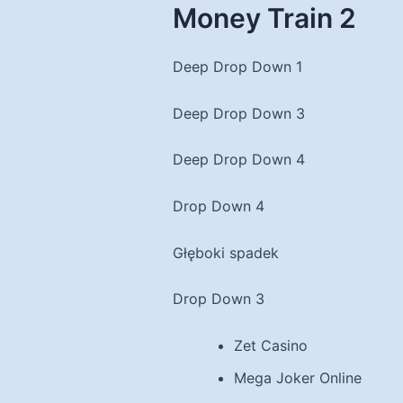
Money Train 2
Deep Drop Down 1
Deep Drop Down 3
Deep Drop Down 4
Drop Down 4
Głęboki spadek
Drop Down 3
Zet Casino
Mega Joker Online