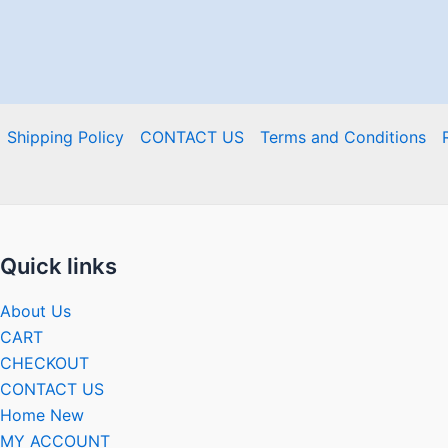
Shipping Policy
CONTACT US
Terms and Conditions
Quick links
About Us
CART
CHECKOUT
CONTACT US
Home New
MY ACCOUNT