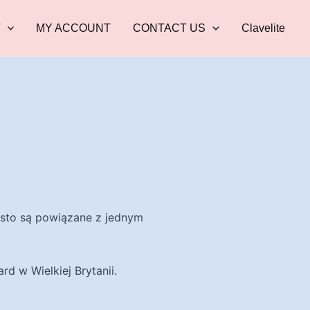
T
MY ACCOUNT
CONTACT US
Clavelite
ęsto są powiązane z jednym
d w Wielkiej Brytanii.