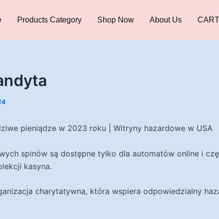
e
Products Category
Shop Now
About Us
CAR
andyta
24
dziwe pieniądze w 2023 roku | Witryny hazardowe w USA
owych spinów są dostępne tylko dla automatów online i cz
lekcji kasyna.
nizacja charytatywna, która wspiera odpowiedzialny hazar