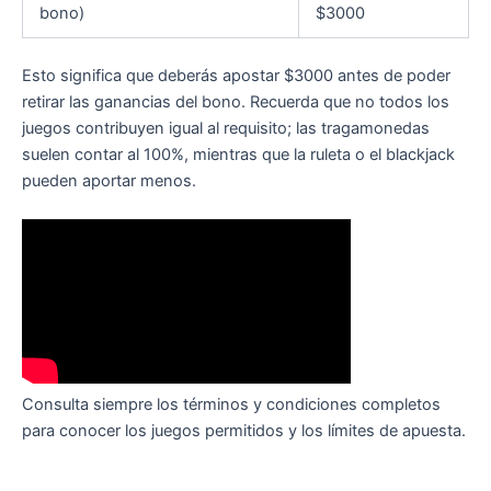
bono)
$3000
Esto significa que deberás apostar $3000 antes de poder
retirar las ganancias del bono. Recuerda que no todos los
juegos contribuyen igual al requisito; las tragamonedas
suelen contar al 100%, mientras que la ruleta o el blackjack
pueden aportar menos.
Consulta siempre los términos y condiciones completos
para conocer los juegos permitidos y los límites de apuesta.