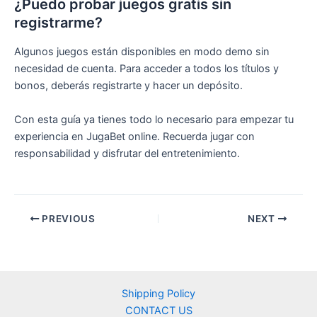
¿Puedo probar juegos gratis sin
registrarme?
Algunos juegos están disponibles en modo demo sin
necesidad de cuenta. Para acceder a todos los títulos y
bonos, deberás registrarte y hacer un depósito.
Con esta guía ya tienes todo lo necesario para empezar tu
experiencia en JugaBet online. Recuerda jugar con
responsabilidad y disfrutar del entretenimiento.
PREVIOUS
NEXT
Shipping Policy
CONTACT US