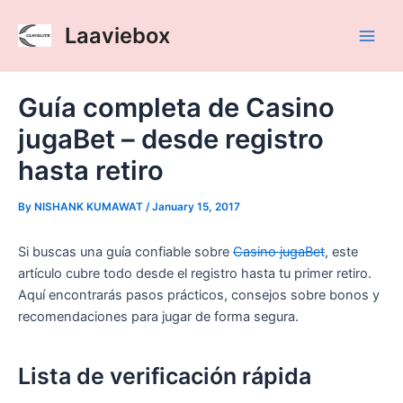
Skip
Post
Main
Laaviebox
to
navigation
Men
content
Guía completa de Casino
jugaBet – desde registro
hasta retiro
By
NISHANK KUMAWAT
/
January 15, 2017
Si buscas una guía confiable sobre
Casino jugaBet
, este
artículo cubre todo desde el registro hasta tu primer retiro.
Aquí encontrarás pasos prácticos, consejos sobre bonos y
recomendaciones para jugar de forma segura.
Lista de verificación rápida