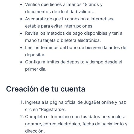
Verifica que tienes al menos 18 años y
documentos de identidad válidos.
Asegúrate de que tu conexión a internet sea
estable para evitar interrupciones.
Revisa los métodos de pago disponibles y ten a
mano tu tarjeta o billetera electrónica.
Lee los términos del bono de bienvenida antes de
depositar.
Configura límites de depósito y tiempo desde el
primer día.
Creación de tu cuenta
Ingresa a la página oficial de JugaBet online y haz
clic en “Registrarse”.
Completa el formulario con tus datos personales:
nombre, correo electrónico, fecha de nacimiento y
dirección.