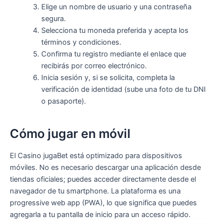
Elige un nombre de usuario y una contraseña
segura.
Selecciona tu moneda preferida y acepta los
términos y condiciones.
Confirma tu registro mediante el enlace que
recibirás por correo electrónico.
Inicia sesión y, si se solicita, completa la
verificación de identidad (sube una foto de tu DNI
o pasaporte).
Cómo jugar en móvil
El Casino jugaBet está optimizado para dispositivos
móviles. No es necesario descargar una aplicación desde
tiendas oficiales; puedes acceder directamente desde el
navegador de tu smartphone. La plataforma es una
progressive web app (PWA), lo que significa que puedes
agregarla a tu pantalla de inicio para un acceso rápido.