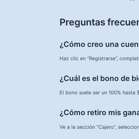
Preguntas frecue
¿Cómo creo una cuent
Haz clic en “Registrarse”, completa
¿Cuál es el bono de b
El bono suele ser un 100% hasta 
¿Cómo retiro mis gan
Ve a la sección “Cajero”, selecci