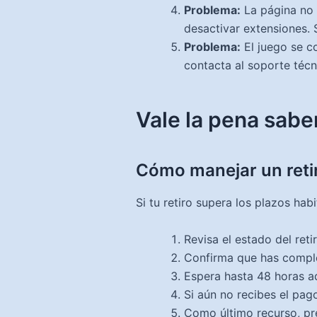
Problema:
La página no 
desactivar extensiones. 
Problema:
El juego se c
contacta al soporte técn
Vale la pena sabe
Cómo manejar un ret
Si tu retiro supera los plazos habi
Revisa el estado del reti
Confirma que has comple
Espera hasta 48 horas a
Si aún no recibes el pag
Como último recurso, pre