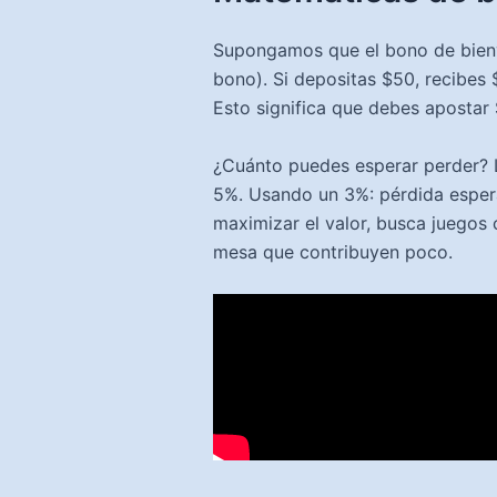
Supongamos que el bono de bienv
bono). Si depositas $50, recibes 
Esto significa que debes apostar 
¿Cuánto puedes esperar perder? L
5%. Usando un 3%: pérdida espera
maximizar el valor, busca juegos
mesa que contribuyen poco.