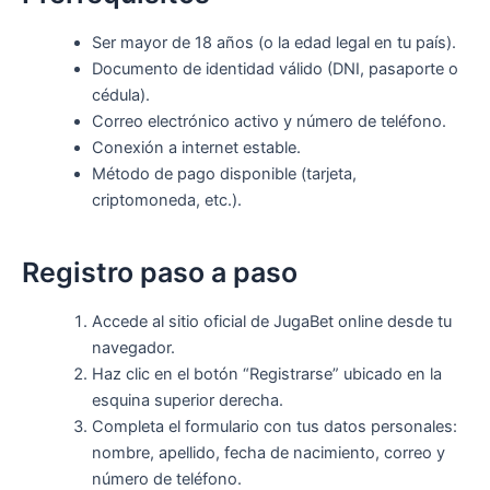
Ser mayor de 18 años (o la edad legal en tu país).
Documento de identidad válido (DNI, pasaporte o
cédula).
Correo electrónico activo y número de teléfono.
Conexión a internet estable.
Método de pago disponible (tarjeta,
criptomoneda, etc.).
Registro paso a paso
Accede al sitio oficial de JugaBet online desde tu
navegador.
Haz clic en el botón “Registrarse” ubicado en la
esquina superior derecha.
Completa el formulario con tus datos personales:
nombre, apellido, fecha de nacimiento, correo y
número de teléfono.