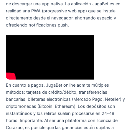
de descargar una app nativa. La aplicación JugaBet es en
realidad una PWA (progressive web app) que se instala
directamente desde el navegador, ahorrando espacio y
ofreciendo notificaciones push.
En cuanto a pagos, JugaBet online admite múltiples
métodos: tarjetas de crédito/débito, transferencias
bancarias, billeteras electrónicas (Mercado Pago, Neteller) y
criptomonedas (Bitcoin, Ethereum). Los depósitos son
instantáneos y los retiros suelen procesarse en 24-48
horas. Importante: Al ser una plataforma con licencia de
Curazao, es posible que las ganancias estén sujetas a