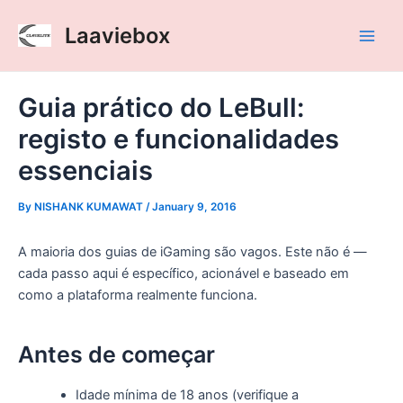
Skip
Post
Main
Laaviebox
to
navigation
Men
content
Guia prático do LeBull:
registo e funcionalidades
essenciais
By
NISHANK KUMAWAT
/
January 9, 2016
A maioria dos guias de iGaming são vagos. Este não é —
cada passo aqui é específico, acionável e baseado em
como a plataforma realmente funciona.
Antes de começar
Idade mínima de 18 anos (verifique a