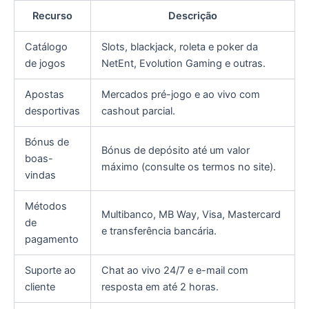
Recurso
Descrição
Catálogo
Slots, blackjack, roleta e poker da
de jogos
NetEnt, Evolution Gaming e outras.
Apostas
Mercados pré-jogo e ao vivo com
desportivas
cashout parcial.
Bónus de
Bónus de depósito até um valor
boas-
máximo (consulte os termos no site).
vindas
Métodos
Multibanco, MB Way, Visa, Mastercard
de
e transferência bancária.
pagamento
Suporte ao
Chat ao vivo 24/7 e e-mail com
cliente
resposta em até 2 horas.