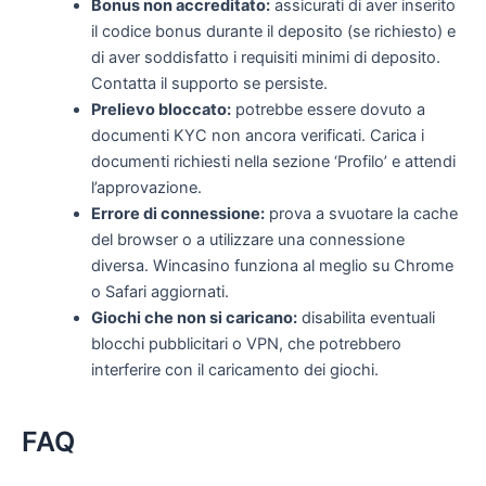
Bonus non accreditato:
assicurati di aver inserito
il codice bonus durante il deposito (se richiesto) e
di aver soddisfatto i requisiti minimi di deposito.
Contatta il supporto se persiste.
Prelievo bloccato:
potrebbe essere dovuto a
documenti KYC non ancora verificati. Carica i
documenti richiesti nella sezione ‘Profilo’ e attendi
l’approvazione.
Errore di connessione:
prova a svuotare la cache
del browser o a utilizzare una connessione
diversa. Wincasino funziona al meglio su Chrome
o Safari aggiornati.
Giochi che non si caricano:
disabilita eventuali
blocchi pubblicitari o VPN, che potrebbero
interferire con il caricamento dei giochi.
FAQ