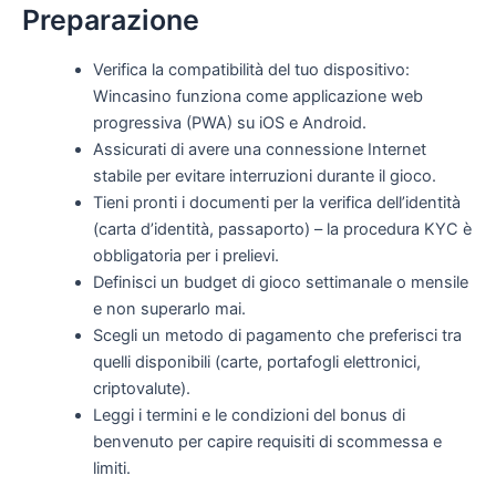
Preparazione
Verifica la compatibilità del tuo dispositivo:
Wincasino funziona come applicazione web
progressiva (PWA) su iOS e Android.
Assicurati di avere una connessione Internet
stabile per evitare interruzioni durante il gioco.
Tieni pronti i documenti per la verifica dell’identità
(carta d’identità, passaporto) – la procedura KYC è
obbligatoria per i prelievi.
Definisci un budget di gioco settimanale o mensile
e non superarlo mai.
Scegli un metodo di pagamento che preferisci tra
quelli disponibili (carte, portafogli elettronici,
criptovalute).
Leggi i termini e le condizioni del bonus di
benvenuto per capire requisiti di scommessa e
limiti.