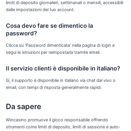
limiti di deposito giornalieri, settimanali o mensili, accessibili
dalle impostazioni del tuo account.
Cosa devo fare se dimentico la
password?
Clicca su ‘Password dimenticata’ nella pagina di login e
segui le istruzioni per reimpostarla tramite email.
Il servizio clienti è disponibile in italiano?
Sì, il supporto è disponibile in italiano via chat dal vivo o
email, con tempi di risposta generalmente rapidi.
Da sapere
Wincasino promuove il gioco responsabile offrendo
strumenti come limiti di deposito, limiti di sessione e auto-