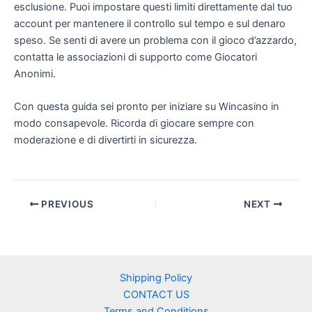
esclusione. Puoi impostare questi limiti direttamente dal tuo
account per mantenere il controllo sul tempo e sul denaro
speso. Se senti di avere un problema con il gioco d’azzardo,
contatta le associazioni di supporto come Giocatori
Anonimi.
Con questa guida sei pronto per iniziare su Wincasino in
modo consapevole. Ricorda di giocare sempre con
moderazione e di divertirti in sicurezza.
PREVIOUS
NEXT
Shipping Policy
CONTACT US
Terms and Conditions