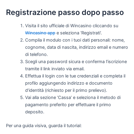
Registrazione passo dopo passo
Visita il sito ufficiale di Wincasino cliccando su
Wincasino app
e seleziona ‘Registrati’.
Compila il modulo con i tuoi dati personali: nome,
cognome, data di nascita, indirizzo email e numero
di telefono.
Scegli una password sicura e conferma l’iscrizione
tramite il link inviato via email.
Effettua il login con le tue credenziali e completa il
profilo aggiungendo indirizzo e documento
d’identità (richiesto per il primo prelievo).
Vai alla sezione ‘Cassa’ e seleziona il metodo di
pagamento preferito per effettuare il primo
deposito.
Per una guida visiva, guarda il tutorial: