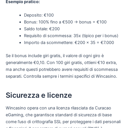
Esempio pratico:
Deposito: €100
Bonus: 100% fino a €500 → bonus = €100
Saldo totale: €200
Requisito di scommessa: 35x (tipico per i bonus)
Importo da scommettere: €200 × 35 = €7.000
Se il bonus include giri gratis, il valore di ogni giro è
generalmente €0,10. Con 100 giri gratis, ottieni €10 extra,
ma anche questi potrebbero avere requisiti di scommessa
separati. Controlla sempre i termini specifici di Wincasino.
Sicurezza e licenze
Wincasino opera con una licenza rilasciata da Curacao
eGaming, che garantisce standard di sicurezza di base
come l’uso di crittografia SSL per proteggere i dati personali