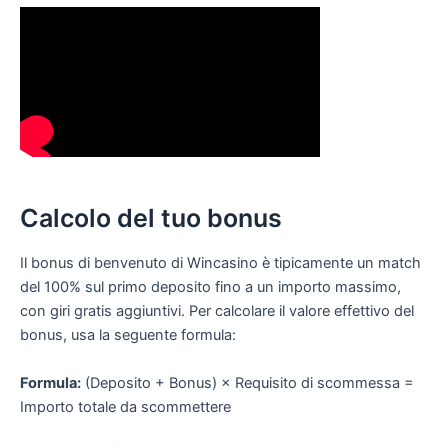
Calcolo del tuo bonus
Il bonus di benvenuto di Wincasino è tipicamente un match
del 100% sul primo deposito fino a un importo massimo,
con giri gratis aggiuntivi. Per calcolare il valore effettivo del
bonus, usa la seguente formula:
Formula:
(Deposito + Bonus) × Requisito di scommessa =
Importo totale da scommettere