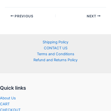
PREVIOUS
NEXT
Shipping Policy
CONTACT US
Terms and Conditions
Refund and Returns Policy
Quick links
About Us
CART
CHECKOUT