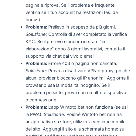
pagina e riprova. Se il problema è frequente,
verifica se il tuo account ha restrizioni (es. da
bonus).
Problema:
Prelievo in sospeso da più giorni.
Soluzione:
Controlla di aver completato la verifica
KYC. Se il prelievo è ancora in stato “in
elaborazione” dopo 3 giorni lavorativi, contatta il
supporto via chat dal vivo o email.
Problema:
Errore 403 o pagina non caricata.
Soluzione:
Prova a disattivare VPN o proxy, poiché
alcuni provider bloccano gli IP anonimi. Aggiorna il
browser o usa la modalità incognito. Se il
problema persiste, prova con un altro dispositivo
o connessione.
Problema:
L’app Wintoto bet non funziona (se usi
la PWA).
Soluzione:
Poiché Wintoto bet non ha
un’app nativa su store, utilizza la versione mobile
del sito. Aggiungi il sito alla schermata home: su