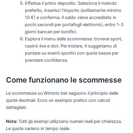
Effettua il primo deposito. Seleziona il metodo
preferito, inserisci l’importo (solitamente minimo
10 €) e conferma. Il saldo viene accreditato in
pochi secondi per portafogli elettronici, entro 1-3
giorni bancari per bonifici.
Esplora il menu delle scommesse: troverai sport,
casinò live e slot. Per iniziare, ti suggeriamo di
puntare su eventi sportivi con quote basse per
prendere confidenza.
Come funzionano le scommesse
Le scommesse su Wintoto bet seguono il principio delle
quote decimali. Ecco un esempio pratico con calcoli
dettagliati.
Nota:
Tutti gli esempi utilizzano numeri reali per chiarezza.
Le quote variano in tempo reale.