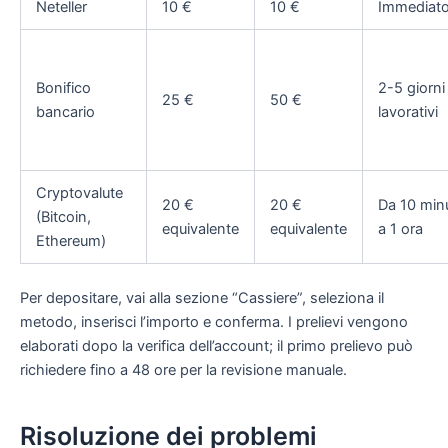
Neteller
10 €
10 €
Immediat
Bonifico
2-5 giorni
25 €
50 €
bancario
lavorativi
Cryptovalute
20 €
20 €
Da 10 minu
(Bitcoin,
equivalente
equivalente
a 1 ora
Ethereum)
Per depositare, vai alla sezione “Cassiere”, seleziona il
metodo, inserisci l’importo e conferma. I prelievi vengono
elaborati dopo la verifica dell’account; il primo prelievo può
richiedere fino a 48 ore per la revisione manuale.
Risoluzione dei problemi