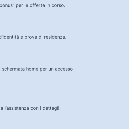
onus” per le offerte in corso.
d’identità e prova di residenza.
lla schermata home per un accesso
 l’assistenza con i dettagli.