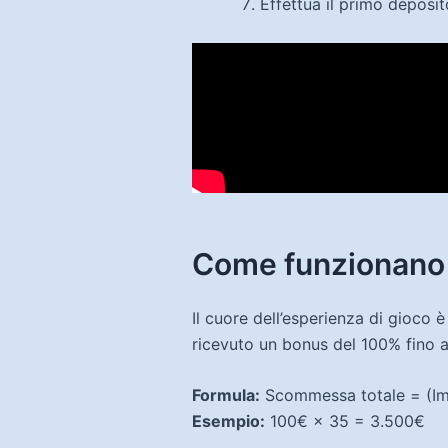
Effettua il primo deposi
Come funzionano
Il cuore dell’esperienza di gioco
ricevuto un bonus del 100% fino 
Formula:
Scommessa totale = (Im
Esempio:
100€ × 35 = 3.500€