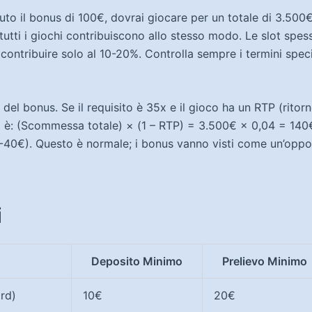
uto il bonus di 100€, dovrai giocare per un totale di 3.500
 tutti i giochi contribuiscono allo stesso modo. Le slot sp
 contribuire solo al 10-20%. Controlla sempre i termini spe
so del bonus. Se il requisito è 35x e il gioco ha un RTP (ritor
ng è: (Scommessa totale) × (1 – RTP) = 3.500€ × 0,04 = 140
 (-40€). Questo è normale; i bonus vanno visti come un’oppor
i
Deposito Minimo
Prelievo Minimo
rd)
10€
20€