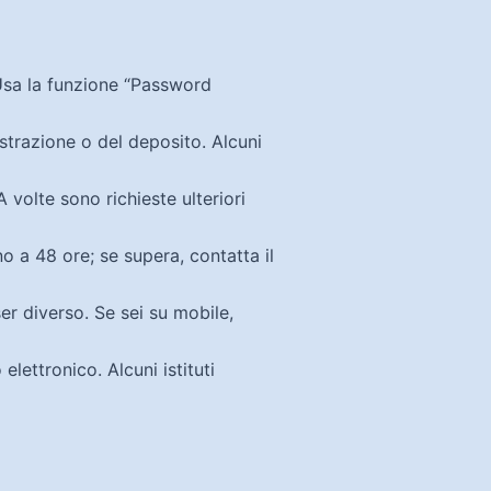
Usa la funzione “Password
strazione o del deposito. Alcuni
 volte sono richieste ulteriori
no a 48 ore; se supera, contatta il
r diverso. Se sei su mobile,
elettronico. Alcuni istituti