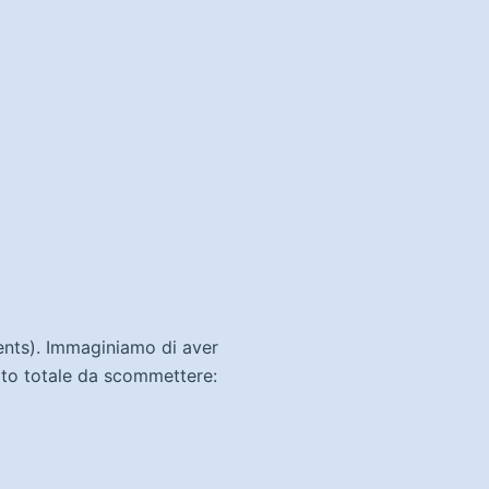
ents). Immaginiamo di aver
rto totale da scommettere: