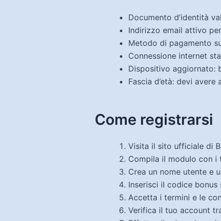
Documento d’identità val
Indirizzo email attivo p
Metodo di pagamento supp
Connessione internet sta
Dispositivo aggiornato: 
Fascia d’età: devi avere 
Come registrarsi
Visita il sito ufficiale 
Compila il modulo con i 
Crea un nome utente e un
Inserisci il codice bonus
Accetta i termini e le c
Verifica il tuo account tr