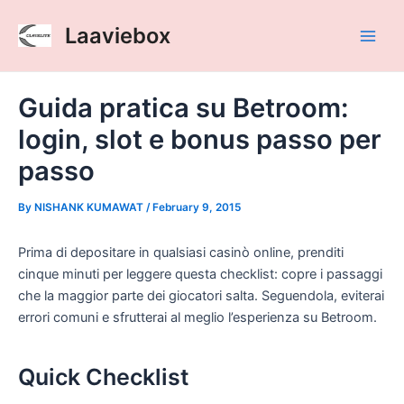
Skip
Post
Main
Laaviebox
to
navigation
Men
content
Guida pratica su Betroom:
login, slot e bonus passo per
passo
By
NISHANK KUMAWAT
/
February 9, 2015
Prima di depositare in qualsiasi casinò online, prenditi
cinque minuti per leggere questa checklist: copre i passaggi
che la maggior parte dei giocatori salta. Seguendola, eviterai
errori comuni e sfrutterai al meglio l’esperienza su Betroom.
Quick Checklist