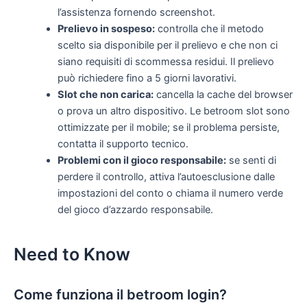
l’assistenza fornendo screenshot.
Prelievo in sospeso:
controlla che il metodo
scelto sia disponibile per il prelievo e che non ci
siano requisiti di scommessa residui. Il prelievo
può richiedere fino a 5 giorni lavorativi.
Slot che non carica:
cancella la cache del browser
o prova un altro dispositivo. Le betroom slot sono
ottimizzate per il mobile; se il problema persiste,
contatta il supporto tecnico.
Problemi con il gioco responsabile:
se senti di
perdere il controllo, attiva l’autoesclusione dalle
impostazioni del conto o chiama il numero verde
del gioco d’azzardo responsabile.
Need to Know
Come funziona il betroom login?