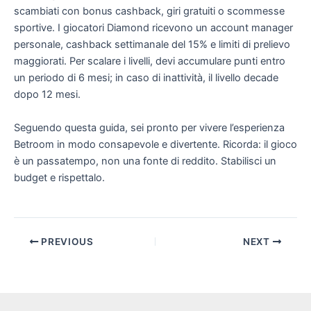
scambiati con bonus cashback, giri gratuiti o scommesse
sportive. I giocatori Diamond ricevono un account manager
personale, cashback settimanale del 15% e limiti di prelievo
maggiorati. Per scalare i livelli, devi accumulare punti entro
un periodo di 6 mesi; in caso di inattività, il livello decade
dopo 12 mesi.
Seguendo questa guida, sei pronto per vivere l’esperienza
Betroom in modo consapevole e divertente. Ricorda: il gioco
è un passatempo, non una fonte di reddito. Stabilisci un
budget e rispettalo.
PREVIOUS
NEXT