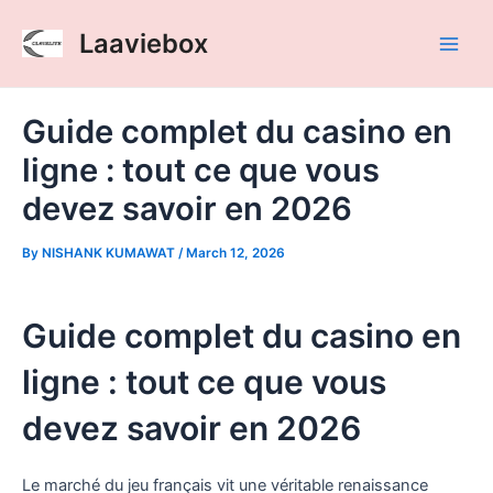
Skip
Post
Main
Laaviebox
to
navigation
Men
content
Guide complet du casino en
ligne : tout ce que vous
devez savoir en 2026
By
NISHANK KUMAWAT
/
March 12, 2026
Guide complet du casino en
ligne : tout ce que vous
devez savoir en 2026
Le marché du jeu français vit une véritable renaissance