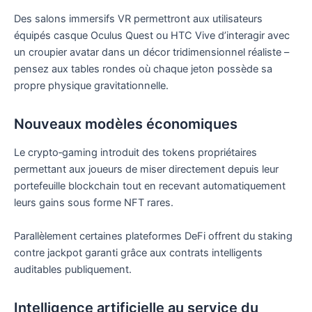
Des salons immersifs VR permettront aux utilisateurs
équipés casque Oculus Quest ou HTC Vive d’interagir avec
un croupier avatar dans un décor tridimensionnel réaliste –
pensez aux tables rondes où chaque jeton possède sa
propre physique gravitationnelle.
Nouveaux modèles économiques
Le crypto‑gaming introduit des tokens propriétaires
permettant aux joueurs de miser directement depuis leur
portefeuille blockchain tout en recevant automatiquement
leurs gains sous forme NFT rares.
Parallèlement certaines plateformes DeFi offrent du staking
contre jackpot garanti grâce aux contrats intelligents
auditables publiquement.
Intelligence artificielle au service du