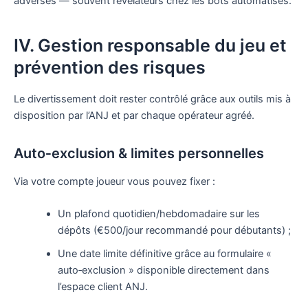
adverses — souvent révélateurs chez les bots automatisés.
IV. Gestion responsable du jeu et
prévention des risques
Le divertissement doit rester contrôlé grâce aux outils mis à
disposition par l’ANJ et par chaque opérateur agréé.
Auto‑exclusion & limites personnelles
Via votre compte joueur vous pouvez fixer :
Un plafond quotidien/hebdomadaire sur les
dépôts (€500/jour recommandé pour débutants) ;
Une date limite définitive grâce au formulaire «
auto‑exclusion » disponible directement dans
l’espace client ANJ.