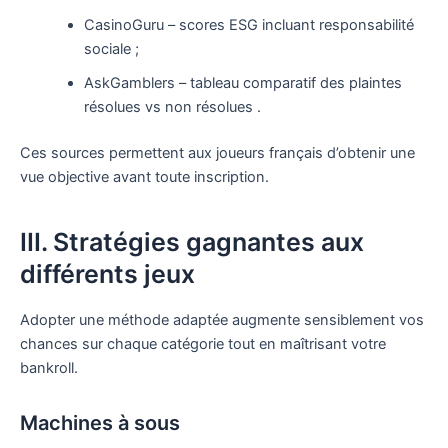
CasinoGuru – scores ESG incluant responsabilité
sociale ;
AskGamblers – tableau comparatif des plaintes
résolues vs non résolues .
Ces sources permettent aux joueurs français d’obtenir une
vue objective avant toute inscription.
III. Stratégies gagnantes aux
différents jeux
Adopter une méthode adaptée augmente sensiblement vos
chances sur chaque catégorie tout en maîtrisant votre
bankroll.
Machines à sous