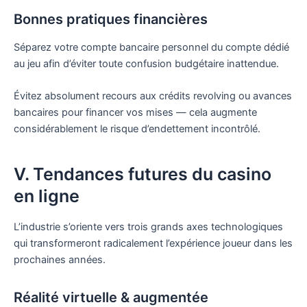
Bonnes pratiques financières
Séparez votre compte bancaire personnel du compte dédié
au jeu afin d’éviter toute confusion budgétaire inattendue.
Évitez absolument recours aux crédits revolving ou avances
bancaires pour financer vos mises — cela augmente
considérablement le risque d’endettement incontrôlé.
V. Tendances futures du casino
en ligne
L’industrie s’oriente vers trois grands axes technologiques
qui transformeront radicalement l’expérience joueur dans les
prochaines années.
Réalité virtuelle & augmentée