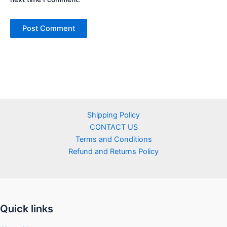
Shipping Policy
CONTACT US
Terms and Conditions
Refund and Returns Policy
Quick links