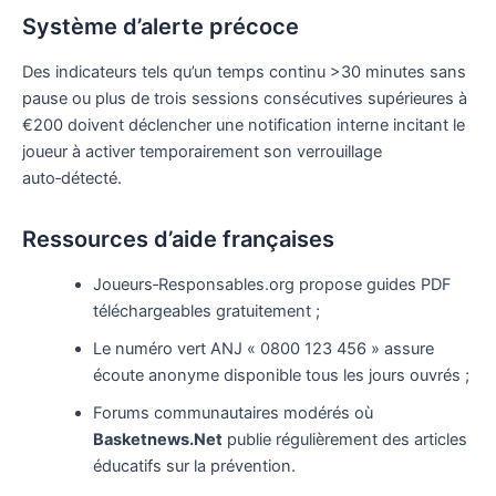
Système d’alerte précoce
Des indicateurs tels qu’un temps continu >30 minutes sans
pause ou plus de trois sessions consécutives supérieures à
€200 doivent déclencher une notification interne incitant le
joueur à activer temporairement son verrouillage
auto‑détecté.
Ressources d’aide françaises
Joueurs‑Responsables.org propose guides PDF
téléchargeables gratuitement ;
Le numéro vert ANJ « 0800 123 456 » assure
écoute anonyme disponible tous les jours ouvrés ;
Forums communautaires modérés où
Basketnews.Net
publie régulièrement des articles
éducatifs sur la prévention.