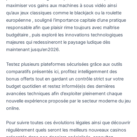
maximiser vos gains aux machines à sous vidéo ainsi
qu’aux jeux classiques comme le blackjack ou la roulette
européenne , souligné l’importance capitale d’une pratique
responsable afin que plaisir rime toujours avec maîtrise
budgétaire , puis exploré les innovations technologiques
majeures qui redessineront le paysage ludique dès
maintenant jusqu’en​2026.
Testez plusieurs plateformes sécurisées grâce aux outils
comparatifs présentés ici, profitez intelligemment des
bonus offerts tout en gardant un contrôle strict sur votre
budget quotidien et restez informé(e)s des dernières
avancées techniques afin d’exploiter pleinement chaque
nouvelle expérience proposée par le secteur moderne du jeu
online.
Pour suivre toutes ces évolutions légales ainsi que découvrir
régulièrement quels seront les meilleurs nouveaux casinos