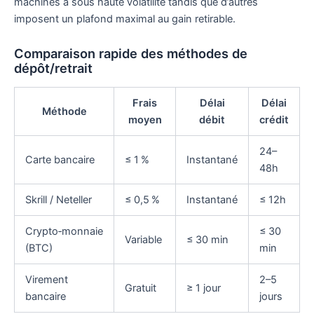
machines à sous haute volatilité tandis que d’autres
imposent un plafond maximal au gain retirable.
Comparaison rapide des méthodes de
dépôt/retrait
Frais
Délai
Délai
Méthode
moyen
débit
crédit
24–
Carte bancaire
≤ 1 %
Instantané
48h
Skrill / Neteller
≤ 0,5 %
Instantané
≤ 12h
Crypto‑monnaie
≤ 30
Variable
≤ 30 min
(BTC)
min
Virement
2–5
Gratuit
≥ 1 jour
bancaire
jours