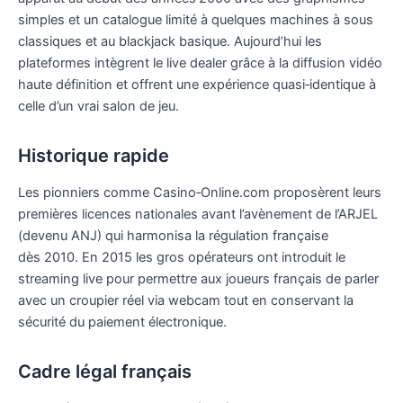
simples et un catalogue limité à quelques machines à sous
classiques et au blackjack basique. Aujourd’hui les
plateformes intègrent le live dealer grâce à la diffusion vidéo
haute définition et offrent une expérience quasi‑identique à
celle d’un vrai salon de jeu.
Historique rapide
Les pionniers comme Casino‑Online.com proposèrent leurs
premières licences nationales avant l’avènement de l’ARJEL
(devenu ANJ) qui harmonisa la régulation française
dès 2010. En 2015 les gros opérateurs ont introduit le
streaming live pour permettre aux joueurs français de parler
avec un croupier réel via webcam tout en conservant la
sécurité du paiement électronique.
Cadre légal français