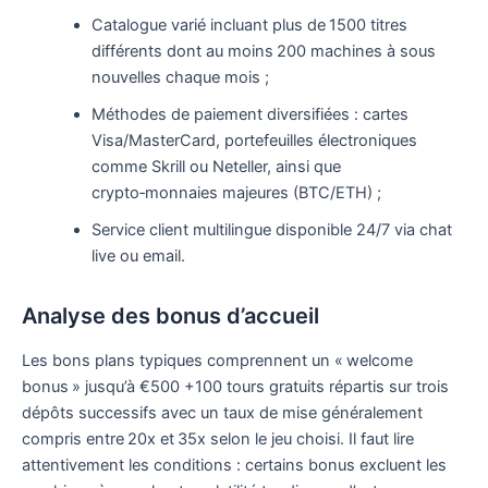
Catalogue varié incluant plus de 1500 titres
différents dont au moins 200 machines à sous
nouvelles chaque mois ;
Méthodes de paiement diversifiées : cartes
Visa/MasterCard, portefeuilles électroniques
comme Skrill ou Neteller, ainsi que
crypto‑monnaies majeures (BTC/ETH) ;
Service client multilingue disponible 24/7 via chat
live ou email.
Analyse des bonus d’accueil
Les bons plans typiques comprennent un « welcome
bonus » jusqu’à €500 +100 tours gratuits répartis sur trois
dépôts successifs avec un taux de mise généralement
compris entre 20x et 35x selon le jeu choisi. Il faut lire
attentivement les conditions : certains bonus excluent les