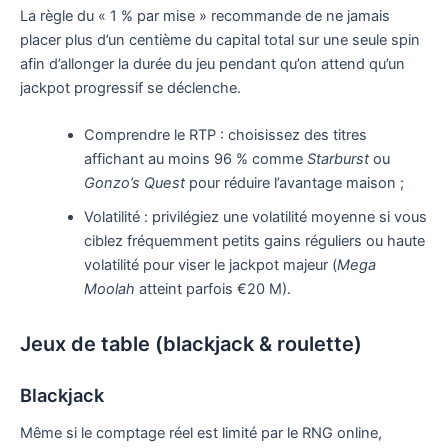
La règle du « 1 % par mise » recommande de ne jamais
placer plus d’un centième du capital total sur une seule spin
afin d’allonger la durée du jeu pendant qu’on attend qu’un
jackpot progressif se déclenche.
Comprendre le RTP : choisissez des titres
affichant au moins 96 % comme
Starburst
ou
Gonzo’s Quest
pour réduire l’avantage maison ;
Volatilité : privilégiez une volatilité moyenne si vous
ciblez fréquemment petits gains réguliers ou haute
volatilité pour viser le jackpot majeur (
Mega
Moolah
atteint parfois €20 M).
Jeux de table (blackjack & roulette)
Blackjack
Même si le comptage réel est limité par le RNG online,