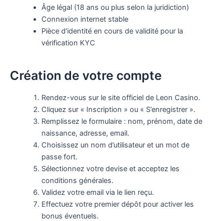
Âge légal (18 ans ou plus selon la juridiction)
Connexion internet stable
Pièce d’identité en cours de validité pour la
vérification KYC
Création de votre compte
Rendez-vous sur le site officiel de Leon Casino.
Cliquez sur « Inscription » ou « S’enregistrer ».
Remplissez le formulaire : nom, prénom, date de
naissance, adresse, email.
Choisissez un nom d’utilisateur et un mot de
passe fort.
Sélectionnez votre devise et acceptez les
conditions générales.
Validez votre email via le lien reçu.
Effectuez votre premier dépôt pour activer les
bonus éventuels.