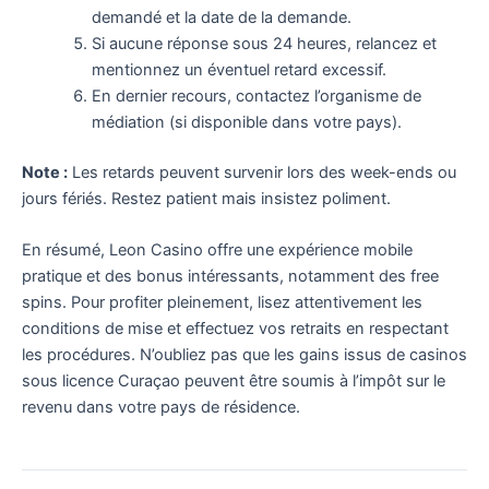
demandé et la date de la demande.
Si aucune réponse sous 24 heures, relancez et
mentionnez un éventuel retard excessif.
En dernier recours, contactez l’organisme de
médiation (si disponible dans votre pays).
Note :
Les retards peuvent survenir lors des week-ends ou
jours fériés. Restez patient mais insistez poliment.
En résumé, Leon Casino offre une expérience mobile
pratique et des bonus intéressants, notamment des free
spins. Pour profiter pleinement, lisez attentivement les
conditions de mise et effectuez vos retraits en respectant
les procédures. N’oubliez pas que les gains issus de casinos
sous licence Curaçao peuvent être soumis à l’impôt sur le
revenu dans votre pays de résidence.