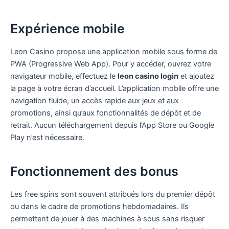
Expérience mobile
Leon Casino propose une application mobile sous forme de
PWA (Progressive Web App). Pour y accéder, ouvrez votre
navigateur mobile, effectuez le
leon casino login
et ajoutez
la page à votre écran d’accueil. L’application mobile offre une
navigation fluide, un accès rapide aux jeux et aux
promotions, ainsi qu’aux fonctionnalités de dépôt et de
retrait. Aucun téléchargement depuis l’App Store ou Google
Play n’est nécessaire.
Fonctionnement des bonus
Les free spins sont souvent attribués lors du premier dépôt
ou dans le cadre de promotions hebdomadaires. Ils
permettent de jouer à des machines à sous sans risquer