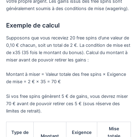
votre propre argent. Les gains issus des free spins sont
généralement soumis à des conditions de mise (wagering).
Exemple de calcul
Supposons que vous receviez 20 free spins d’une valeur de
0,10 € chacun, soit un total de 2 €. La condition de mise est
de x35 (35 fois le montant du bonus). Calcul du montant à
miser avant de pouvoir retirer les gains :
Montant à miser = Valeur totale des free spins × Exigence
de mise = 2 € × 35 = 70 €
Si vos free spins génèrent 5 € de gains, vous devrez miser
70 € avant de pouvoir retirer ces 5 € (sous réserve des
limites de retrait).
Mise
Type de
Exigence
Montant
totale