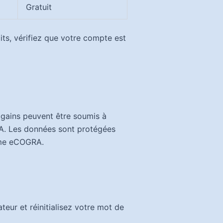
Gratuit
its, vérifiez que votre compte est
 gains peuvent être soumis à
2FA. Les données sont protégées
mme eCOGRA.
eur et réinitialisez votre mot de