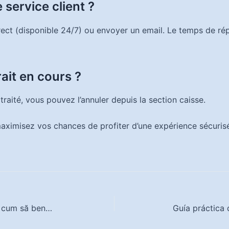
service client ?
irect (disponible 24/7) ou envoyer un email. Le temps de 
rait en cours ?
é traité, vous pouvez l’annuler depuis la section caisse.
maximisez vos chances de profiter d’une expérience sécurisé
Ghid practic pentru autentificare: cum să beneficiezi de bonusuri și rotiri gratuite