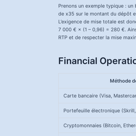
Prenons un exemple typique : un 
de x35 sur le montant du dépôt e
L’exigence de mise totale est do
7 000 € × (1 – 0,96) = 280 €. Ains
RTP et de respecter la mise maxi
Financial Operati
Méthode d
Carte bancaire (Visa, Masterca
Portefeuille électronique (Skrill,
Cryptomonnaies (Bitcoin, Ethe