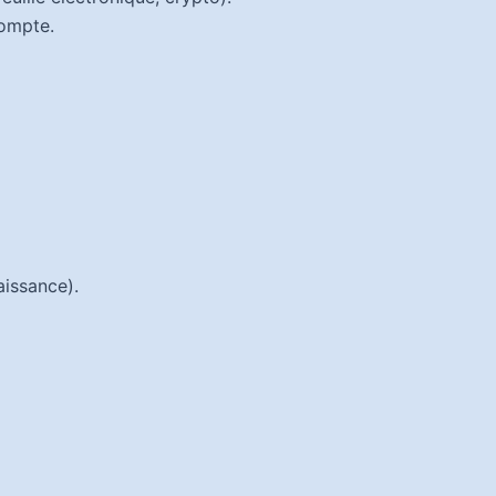
compte.
aissance).