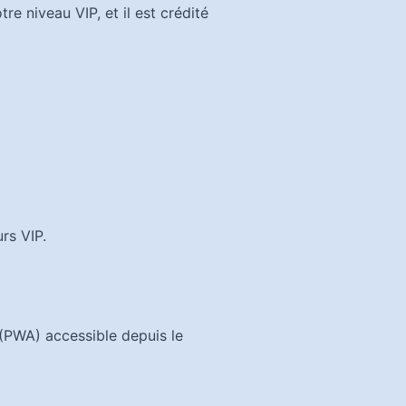
 niveau VIP, et il est crédité
rs VIP.
(PWA) accessible depuis le