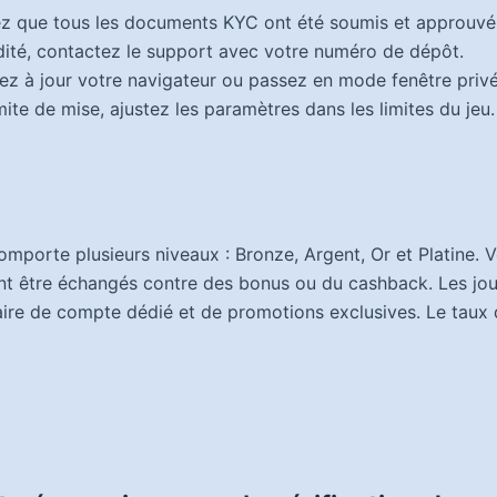
ifiez que tous les documents KYC ont été soumis et approuvé
édité, contactez le support avec votre numéro de dépôt.
tez à jour votre navigateur ou passez en mode fenêtre privé
imite de mise, ajustez les paramètres dans les limites du jeu.
porte plusieurs niveaux : Bronze, Argent, Or et Platine. 
nt être échangés contre des bonus ou du cashback. Les joue
onnaire de compte dédié et de promotions exclusives. Le tau