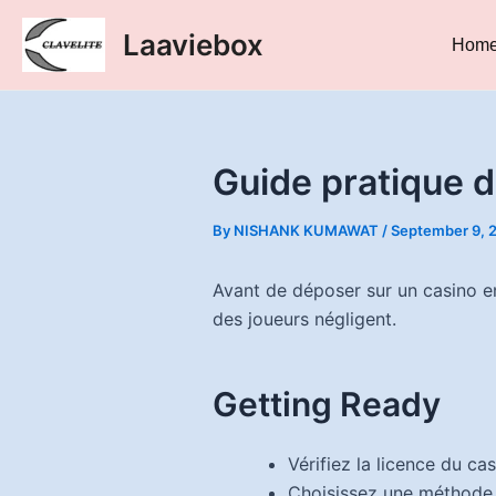
Skip
Post
Laaviebox
to
navigation
Hom
content
Guide pratique d
By
NISHANK KUMAWAT
/
September 9, 
Avant de déposer sur un casino en
des joueurs négligent.
Getting Ready
Vérifiez la licence du ca
Choisissez une méthode d