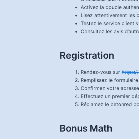
Activez la double authent
Lisez attentivement les 
Testez le service client v
Consultez les avis d’aut
Registration
Rendez-vous sur
https:/
Remplissez le formulaire
Confirmez votre adresse 
Effectuez un premier dé
Réclamez le betonred bo
Bonus Math