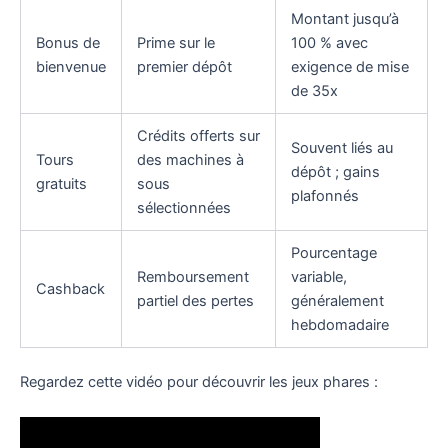
Montant jusqu’à
Bonus de
Prime sur le
100 % avec
bienvenue
premier dépôt
exigence de mise
de 35x
Crédits offerts sur
Souvent liés au
Tours
des machines à
dépôt ; gains
gratuits
sous
plafonnés
sélectionnées
Pourcentage
Remboursement
variable,
Cashback
partiel des pertes
généralement
hebdomadaire
Regardez cette vidéo pour découvrir les jeux phares :