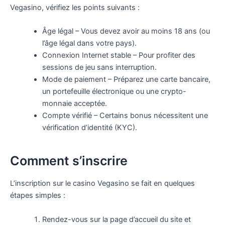
Vegasino, vérifiez les points suivants :
Âge légal – Vous devez avoir au moins 18 ans (ou
l’âge légal dans votre pays).
Connexion Internet stable – Pour profiter des
sessions de jeu sans interruption.
Mode de paiement – Préparez une carte bancaire,
un portefeuille électronique ou une crypto-
monnaie acceptée.
Compte vérifié – Certains bonus nécessitent une
vérification d’identité (KYC).
Comment s’inscrire
L’inscription sur le casino Vegasino se fait en quelques
étapes simples :
Rendez-vous sur la page d’accueil du site et