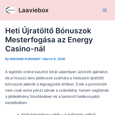
Skip
Post
Main
Laaviebox
to
navigation
Men
content
Heti Újratöltő Bónuszok
Mesterfogása az Energy
Casino-nál
By
NISHANK KUMAWAT
/
March 9, 2026
A legtöbb online kaszinó kínál valamilyen üdvözlő ajánlatot,
de a hosszú távú játékosok számára a hetiszerű újratöltő
bónuszok jelentik a legnagyobb értéket. Ezek a promóciók
nem csak extra pénzt adnak a számládra, hanem segítenek
a játékélmény frissítésében és a bankroll hatékonyabb
kezelésében.
Költséghatékony játék – A befizetés nélküli