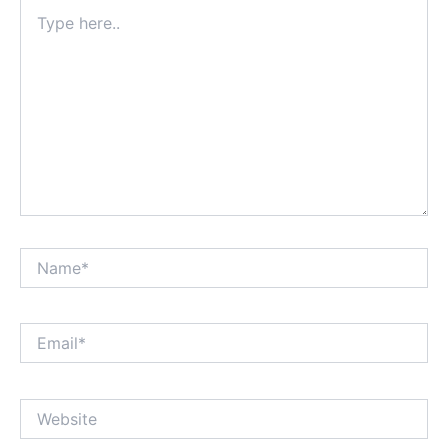
Type
here..
Name*
Email*
Website