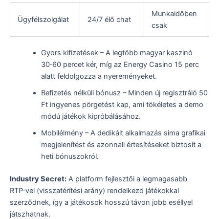
Munkaidőben
Ügyfélszolgálat
24/7 élő chat
csak
Gyors kifizetések – A legtöbb magyar kaszinó
30‑60 percet kér, míg az Energy Casino 15 perc
alatt feldolgozza a nyereményeket.
Befizetés nélküli bónusz – Minden új regisztráló 50
Ft ingyenes pörgetést kap, ami tökéletes a demo
módú játékok kipróbálásához.
Mobilélmény – A dedikált alkalmazás sima grafikai
megjelenítést és azonnali értesítéseket biztosít a
heti bónuszokról.
Industry Secret:
A platform fejlesztői a legmagasabb
RTP‑vel (visszatérítési arány) rendelkező játékokkal
szerződnek, így a játékosok hosszú távon jobb eséllyel
játszhatnak.