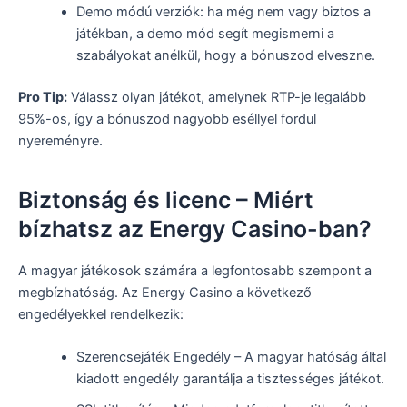
Demo módú verziók: ha még nem vagy biztos a
játékban, a demo mód segít megismerni a
szabályokat anélkül, hogy a bónuszod elveszne.
Pro Tip:
Válassz olyan játékot, amelynek RTP-je legalább
95%-os, így a bónuszod nagyobb eséllyel fordul
nyereményre.
Biztonság és licenc – Miért
bízhatsz az Energy Casino-ban?
A magyar játékosok számára a legfontosabb szempont a
megbízhatóság. Az Energy Casino a következő
engedélyekkel rendelkezik:
Szerencsejáték Engedély – A magyar hatóság által
kiadott engedély garantálja a tisztességes játékot.