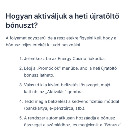
Hogyan aktiváljuk a heti újratöltő
bónuszt?
A folyamat egyszerű, de a részletekre figyelni kell, hogy a
bónusz teljes értékét ki tudd használni.
Jelentkezz be az Energy Casino fiókodba.
Lépj a „Promóciók” menübe, ahol a heti újratöltő
bónusz látható.
Válaszd ki a kívánt befizetési összeget, majd
kattints az „Aktiválás” gombra.
Tedd meg a befizetést a kedvenc fizetési móddal
(bankkártya, e-pénztárca, stb.).
A rendszer automatikusan hozzáadja a bónusz
összeget a számládhoz, és megjelenik a “Bónusz”