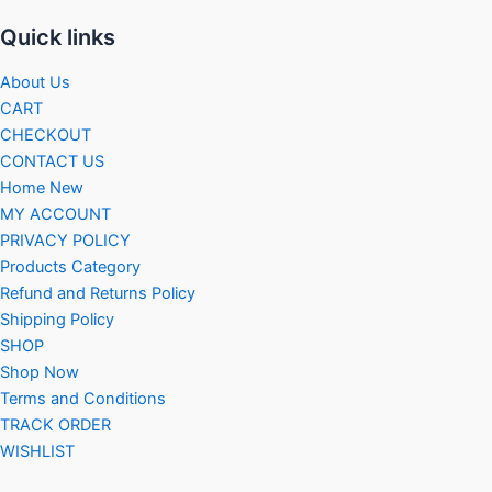
Quick links
About Us
CART
CHECKOUT
CONTACT US
Home New
MY ACCOUNT
PRIVACY POLICY
Products Category
Refund and Returns Policy
Shipping Policy
SHOP
Shop Now
Terms and Conditions
TRACK ORDER
WISHLIST