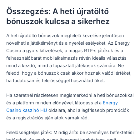
Összegzés: A heti újratöltő
bónuszok kulcsa a sikerhez
A heti újratöltő bónuszok megfelelő kezelése jelentősen
növelheti a játékélményt és a nyerési esélyeket. Az Energy
Casino a gyors kifizetések, a magas RTP‑s játékok és a
felhasználóbarát mobilalkalmazás révén ideális választás
mind a kezdő, mind a tapasztalt játékosok számára. Ne
feledd, hogy a bónuszok csak akkor hoznak valódi értéket,
ha tudatosan és felelősséggel használod őket.
Ha szeretnél részletesen megismerkedni a heti bónuszokkal
és a platform minden előnyével, látogass el a
Energy
Casino kaszinó HU
oldalára, ahol a legfrissebb promóciók
és a regisztrációs ajánlatok várnak rád.
Felelősségteljes játék: Mindig állíts be személyes befektetési