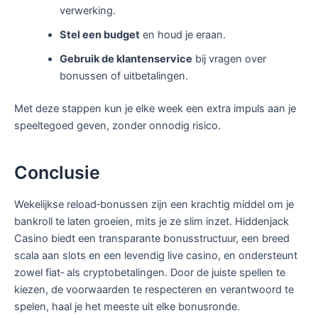
verwerking.
Stel een budget
en houd je eraan.
Gebruik de klantenservice
bij vragen over
bonussen of uitbetalingen.
Met deze stappen kun je elke week een extra impuls aan je
speeltegoed geven, zonder onnodig risico.
Conclusie
Wekelijkse reload‑bonussen zijn een krachtig middel om je
bankroll te laten groeien, mits je ze slim inzet. Hiddenjack
Casino biedt een transparante bonusstructuur, een breed
scala aan slots en een levendig live casino, en ondersteunt
zowel fiat‑ als cryptobetalingen. Door de juiste spellen te
kiezen, de voorwaarden te respecteren en verantwoord te
spelen, haal je het meeste uit elke bonusronde.