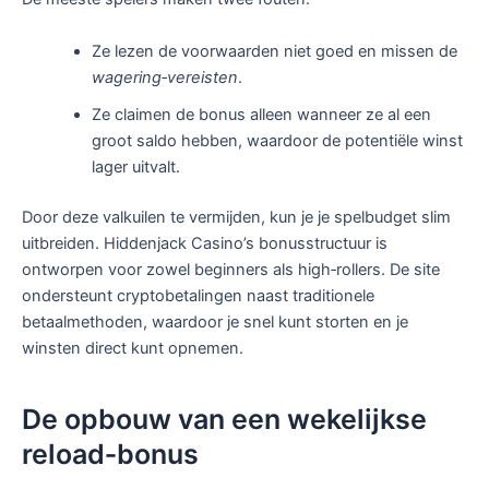
Ze lezen de voorwaarden niet goed en missen de
wagering‑vereisten
.
Ze claimen de bonus alleen wanneer ze al een
groot saldo hebben, waardoor de potentiële winst
lager uitvalt.
Door deze valkuilen te vermijden, kun je je spelbudget slim
uitbreiden. Hiddenjack Casino’s bonusstructuur is
ontworpen voor zowel beginners als high‑rollers. De site
ondersteunt cryptobetalingen naast traditionele
betaalmethoden, waardoor je snel kunt storten en je
winsten direct kunt opnemen.
De opbouw van een wekelijkse
reload‑bonus