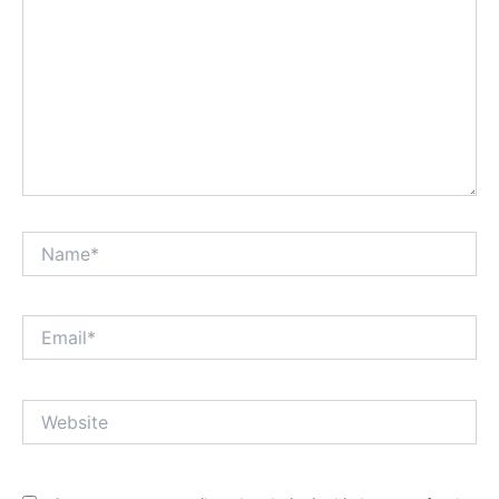
Name*
Email*
Website