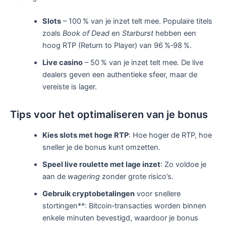
Slots
– 100 % van je inzet telt mee. Populaire titels
zoals
Book of Dead
en
Starburst
hebben een
hoog RTP (Return to Player) van 96 %‑98 %.
Live casino
– 50 % van je inzet telt mee. De live
dealers geven een authentieke sfeer, maar de
vereiste is lager.
Tips voor het optimaliseren van je bonus
Kies slots met hoge RTP
: Hoe hoger de RTP, hoe
sneller je de bonus kunt omzetten.
Speel live roulette met lage inzet
: Zo voldoe je
aan de
wagering
zonder grote risico’s.
Gebruik cryptobetalingen
voor snellere
stortingen**: Bitcoin‑transacties worden binnen
enkele minuten bevestigd, waardoor je bonus