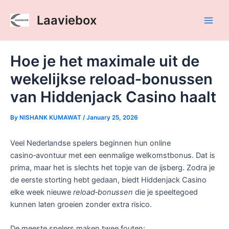
Skip
Post
Main
Laaviebox
to
navigation
Men
content
Hoe je het maximale uit de
wekelijkse reload‑bonussen
van Hiddenjack Casino haalt
By
NISHANK KUMAWAT
/
January 25, 2026
Veel Nederlandse spelers beginnen hun online
casino‑avontuur met een eenmalige welkomstbonus. Dat is
prima, maar het is slechts het topje van de ijsberg. Zodra je
de eerste storting hebt gedaan, biedt Hiddenjack Casino
elke week nieuwe
reload‑bonussen
die je speeltegoed
kunnen laten groeien zonder extra risico.
De meeste spelers maken twee fouten: