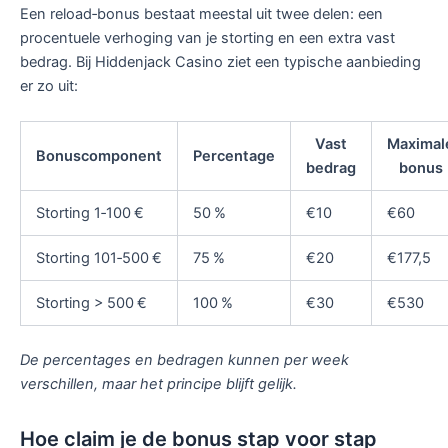
Een reload‑bonus bestaat meestal uit twee delen: een
procentuele verhoging van je storting en een extra vast
bedrag. Bij Hiddenjack Casino ziet een typische aanbieding
er zo uit:
Vast
Maximal
Bonuscomponent
Percentage
bedrag
bonus
Storting 1‑100 €
50 %
€10
€60
Storting 101‑500 €
75 %
€20
€177,5
Storting > 500 €
100 %
€30
€530
De percentages en bedragen kunnen per week
verschillen, maar het principe blijft gelijk.
Hoe claim je de bonus stap voor stap