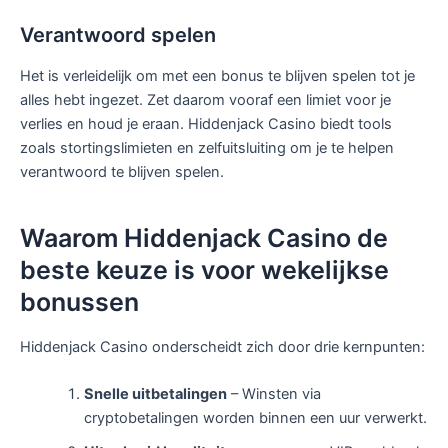
Verantwoord spelen
Het is verleidelijk om met een bonus te blijven spelen tot je
alles hebt ingezet. Zet daarom vooraf een limiet voor je
verlies en houd je eraan. Hiddenjack Casino biedt tools
zoals stortingslimieten en zelfuitsluiting om je te helpen
verantwoord te blijven spelen.
Waarom Hiddenjack Casino de
beste keuze is voor wekelijkse
bonussen
Hiddenjack Casino onderscheidt zich door drie kernpunten:
Snelle uitbetalingen
– Winsten via
cryptobetalingen worden binnen een uur verwerkt.