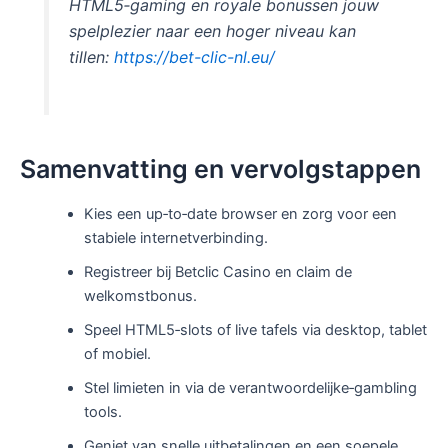
HTML5‑gaming en royale bonussen jouw
spelplezier naar een hoger niveau kan
tillen:
https://bet-clic-nl.eu/
Samenvatting en vervolgstappen
Kies een up‑to‑date browser en zorg voor een
stabiele internetverbinding.
Registreer bij Betclic Casino en claim de
welkomstbonus.
Speel HTML5‑slots of live tafels via desktop, tablet
of mobiel.
Stel limieten in via de verantwoordelijke‑gambling
tools.
Geniet van snelle uitbetalingen en een soepele