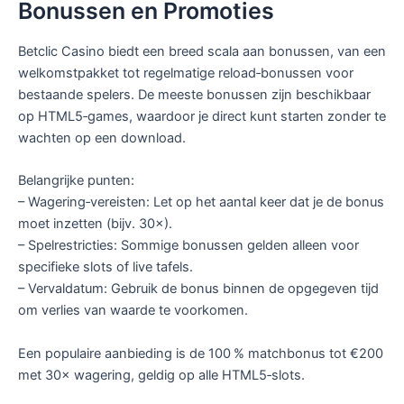
Bonussen en Promoties
Betclic Casino biedt een breed scala aan bonussen, van een
welkomstpakket tot regelmatige reload‑bonussen voor
bestaande spelers. De meeste bonussen zijn beschikbaar
op HTML5‑games, waardoor je direct kunt starten zonder te
wachten op een download.
Belangrijke punten:
– Wagering‑vereisten: Let op het aantal keer dat je de bonus
moet inzetten (bijv. 30×).
– Spelrestricties: Sommige bonussen gelden alleen voor
specifieke slots of live tafels.
– Vervaldatum: Gebruik de bonus binnen de opgegeven tijd
om verlies van waarde te voorkomen.
Een populaire aanbieding is de 100 % matchbonus tot €200
met 30× wagering, geldig op alle HTML5‑slots.