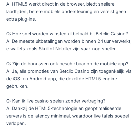
A: HTML5 werkt direct in de browser, biedt snellere
laadtijden, betere mobiele ondersteuning en vereist geen
extra plug‑ins.
Q: Hoe snel worden winsten uitbetaald bij Betclic Casino?
A: De meeste uitbetalingen worden binnen 24 uur verwerkt;
e‑wallets zoals Skrill of Neteller zijn vaak nog sneller.
Q: Zijn de bonussen ook beschikbaar op de mobiele app?
A: Ja, alle promoties van Betclic Casino zijn toegankelijk via
de iOS‑ en Android‑app, die dezelfde HTML5‑engine
gebruiken.
Q: Kan ik live casino spelen zonder vertraging?
A: Dankzij de HTML5‑technologie en geoptimaliseerde
servers is de latency minimaal, waardoor live tafels soepel
verlopen.