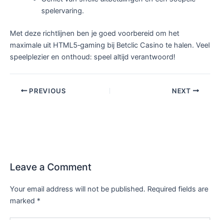
spelervaring.
Met deze richtlijnen ben je goed voorbereid om het
maximale uit HTML5‑gaming bij Betclic Casino te halen. Veel
speelplezier en onthoud: speel altijd verantwoord!
PREVIOUS
NEXT
Leave a Comment
Your email address will not be published.
Required fields are
marked
*