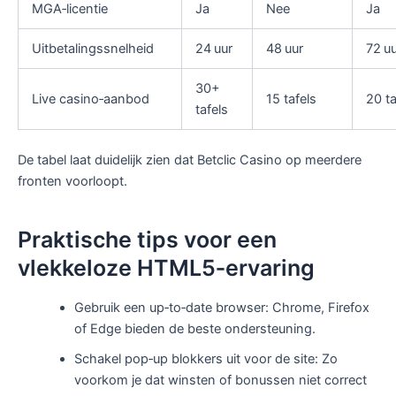
MGA‑licentie
Ja
Nee
Ja
Uitbetalingssnelheid
24 uur
48 uur
72 uu
30+
Live casino‑aanbod
15 tafels
20 ta
tafels
De tabel laat duidelijk zien dat Betclic Casino op meerdere
fronten voorloopt.
Praktische tips voor een
vlekkeloze HTML5‑ervaring
Gebruik een up‑to‑date browser: Chrome, Firefox
of Edge bieden de beste ondersteuning.
Schakel pop‑up blokkers uit voor de site: Zo
voorkom je dat winsten of bonussen niet correct