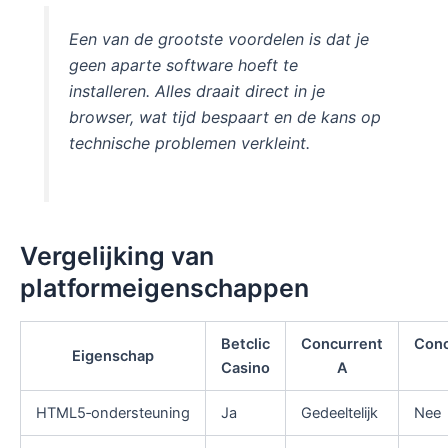
Een van de grootste voordelen is dat je
geen aparte software hoeft te
installeren. Alles draait direct in je
browser, wat tijd bespaart en de kans op
technische problemen verkleint.
Vergelijking van
platformeigenschappen
Betclic
Concurrent
Conc
Eigenschap
Casino
A
HTML5‑ondersteuning
Ja
Gedeeltelijk
Nee