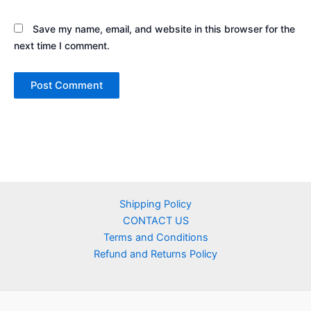
Save my name, email, and website in this browser for the
next time I comment.
Shipping Policy
CONTACT US
Terms and Conditions
Refund and Returns Policy