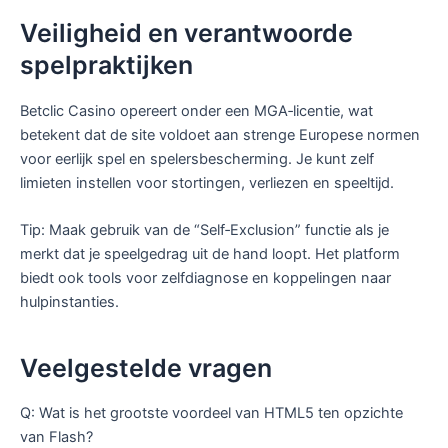
Veiligheid en verantwoorde
spelpraktijken
Betclic Casino opereert onder een MGA‑licentie, wat
betekent dat de site voldoet aan strenge Europese normen
voor eerlijk spel en spelersbescherming. Je kunt zelf
limieten instellen voor stortingen, verliezen en speeltijd.
Tip: Maak gebruik van de “Self‑Exclusion” functie als je
merkt dat je speelgedrag uit de hand loopt. Het platform
biedt ook tools voor zelfdiagnose en koppelingen naar
hulpinstanties.
Veelgestelde vragen
Q: Wat is het grootste voordeel van HTML5 ten opzichte
van Flash?