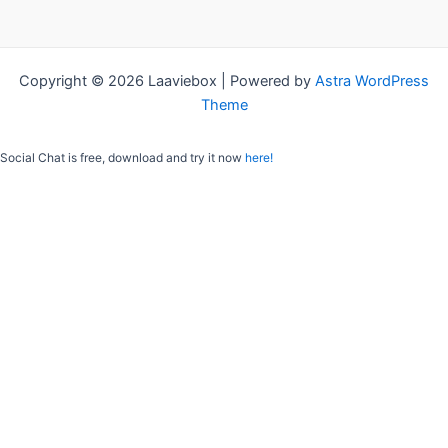
Copyright © 2026 Laaviebox | Powered by
Astra WordPress
Theme
Social Chat is free, download and try it now
here!