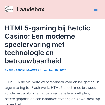
Skip
Post
Main
Laaviebox
to
navigation
Men
content
HTML5‑gaming bij Betclic
Casino: Een moderne
speelervaring met
technologie en
betrouwbaarheid
By
NISHANK KUMAWAT
/
November 29, 2025
HTML5 is de nieuwste webstandaard voor online games. In
tegenstelling tot Flash werkt HTML5 direct in de browser,
zonder extra plug‑ins. Dit betekent snellere laadtijden,
betere graphics en een naadloze ervaring op zowel desktop
als mobiel.