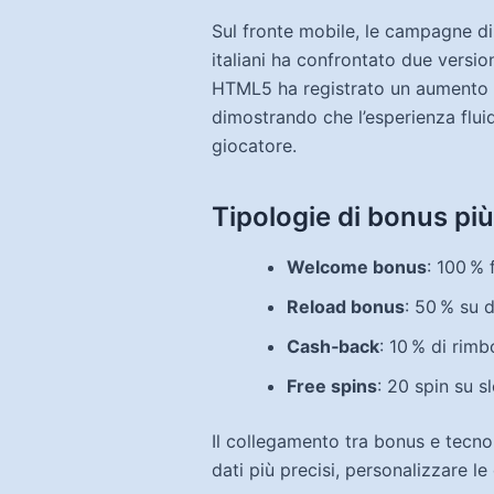
Sul fronte mobile, le campagne d
italiani ha confrontato due versi
HTML5 ha registrato un aumento de
dimostrando che l’esperienza flui
giocatore.
Tipologie di bonus pi
Welcome bonus
: 100 % 
Reload bonus
: 50 % su 
Cash‑back
: 10 % di rimb
Free spins
: 20 spin su s
Il collegamento tra bonus e tecno
dati più precisi, personalizzare le