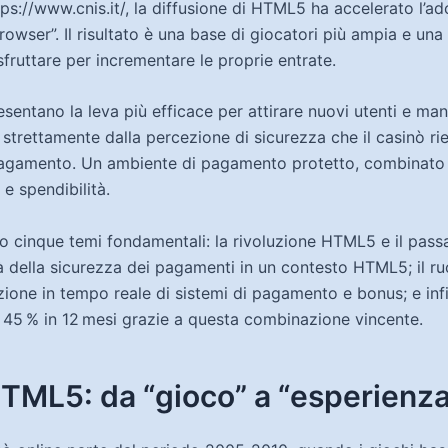
ps://www.cnis.it/, la diffusione di HTML5 ha accelerato l’ado
browser”. Il risultato è una base di giocatori più ampia e u
sfruttare per incrementare le proprie entrate.
entano la leva più efficace per attirare nuovi utenti e manten
e strettamente dalla percezione di sicurezza che il casinò ri
pagamento. Un ambiente di pagamento protetto, combinato 
 e spendibilità.
o cinque temi fondamentali: la rivoluzione HTML5 e il pass
ità della sicurezza dei pagamenti in un contesto HTML5; il 
zione in tempo reale di sistemi di pagamento e bonus; e infin
l 45 % in 12 mesi grazie a questa combinazione vincente.
 HTML5: da “gioco” a “esperienza