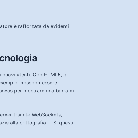
atore è rafforzata da evidenti
ecnologia
i nuovi utenti. Con HTML5, la
 esempio, possono essere
 canvas per mostrare una barra di
l server tramite WebSockets,
ie alla crittografia TLS, questi