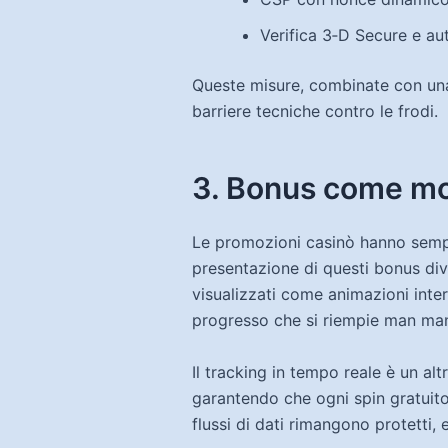
Verifica 3‑D Secure e a
Queste misure, combinate con una 
barriere tecniche contro le frodi.
3. Bonus come mot
Le promozioni casinò hanno sempre
presentazione di questi bonus di
visualizzati come animazioni inter
progresso che si riempie man mano
Il tracking in tempo reale è un al
garantendo che ogni spin gratuito
flussi di dati rimangono protetti,