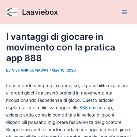
Skip
Post
Main
Laaviebox
to
navigation
Men
content
I vantaggi di giocare in
movimento con la pratica
app 888
By
NISHANK KUMAWAT
/
May 10, 2026
In un mondo sempre più connesso, la possibilità di giocare
ai propri giochi da casinò preferiti in movimento sta
rivoluzionando l’esperienza di gioco. Questo articolo
esplorerà i molteplici vantaggi della
888 casino
app,
evidenziando come la comodità e la varietà di giochi
disponibili possano migliorare l’esperienza del giocatore.
Scopriremo anche i modi in cui la tecnologia ha reso il gioco