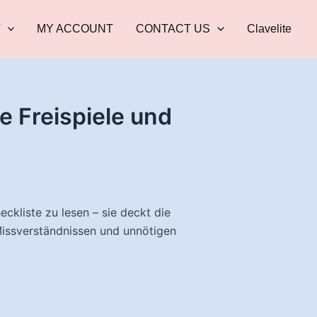
T
MY ACCOUNT
CONTACT US
Clavelite
e Freispiele und
ckliste zu lesen – sie deckt die
 Missverständnissen und unnötigen