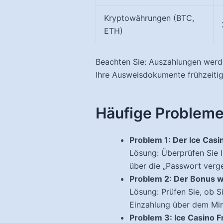
Kryptowährungen (BTC,
ETH)
Beachten Sie: Auszahlungen werden
Ihre Ausweisdokumente frühzeiti
Häufige Problem
Problem 1: Der Ice Casin
Lösung: Überprüfen Sie I
über die „Passwort verg
Problem 2: Der Bonus w
Lösung: Prüfen Sie, ob S
Einzahlung über dem Mind
Problem 3: Ice Casino F