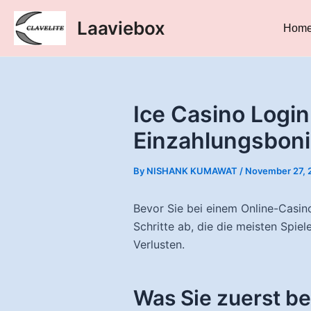
Skip
Post
Laaviebox
to
navigation
Hom
content
Ice Casino Login
Einzahlungsboni
By
NISHANK KUMAWAT
/
November 27, 
Bevor Sie bei einem Online-Casino
Schritte ab, die die meisten Spie
Verlusten.
Was Sie zuerst b