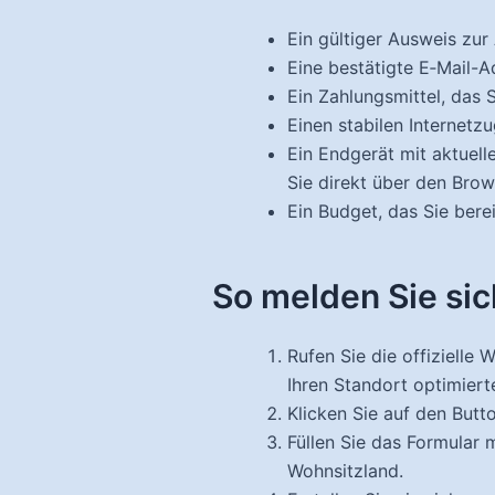
Ein gültiger Ausweis zur 
Eine bestätigte E‑Mail-A
Ein Zahlungsmittel, das 
Einen stabilen Internet
Ein Endgerät mit aktuel
Sie direkt über den Brow
Ein Budget, das Sie berei
So melden Sie sic
Rufen Sie die offizielle
Ihren Standort optimier
Klicken Sie auf den Butt
Füllen Sie das Formular
Wohnsitzland.