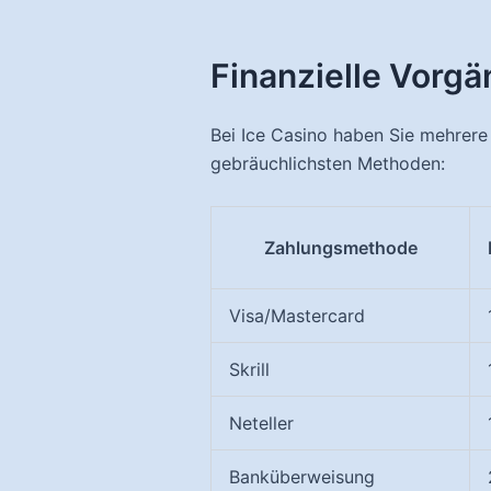
Finanzielle Vorg
Bei Ice Casino haben Sie mehrere
gebräuchlichsten Methoden:
Zahlungsmethode
Visa/Mastercard
Skrill
Neteller
Banküberweisung