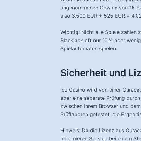
angenommenen Gewinn von 15 EUR 
also 3.500 EUR + 525 EUR = 4.02
Wichtig: Nicht alle Spiele zählen
Blackjack oft nur 10 % oder wenige
Spielautomaten spielen.
Sicherheit und Li
Ice Casino wird von einer Curacao
aber eine separate Prüfung durch 
zwischen Ihrem Browser und dem 
Prüflaboren getestet, die Ergebni
Hinweis: Da die Lizenz aus Cura
Informieren Sie sich bei einem St