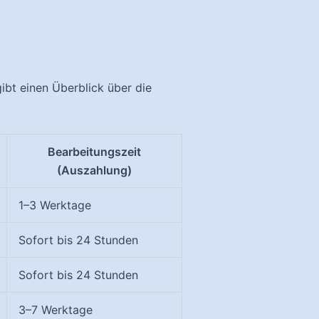
ibt einen Überblick über die
Bearbeitungszeit
(Auszahlung)
1–3 Werktage
Sofort bis 24 Stunden
Sofort bis 24 Stunden
3–7 Werktage