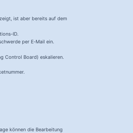
eigt, ist aber bereits auf dem
tions-ID.
eschwerde per E‑Mail ein.
g Control Board) eskalieren.
cketnummer.
tage können die Bearbeitung