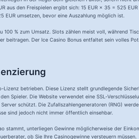
aus den Freispielen ergibt sich: 15 EUR × 35 = 525 EUR 
5 EUR umsetzen, bevor eine Auszahlung möglich ist.
 zu 100 % zum Umsatz. Slots zählen meist voll, während Tis
r beitragen. Der Ice Casino Bonus entfaltet sein volles Pot
zenzierung
-Lizenz betrieben. Diese Lizenz stellt grundlegende Sicherh
den Spieler. Die Website verwendet eine SSL‑Verschlüsselun
Server schützt. Die Zufallszahlengeneratoren (RNG) werd
sse sind jedoch nicht immer öffentlich einsehbar.
cao stammt, unterliegen Gewinne möglicherweise der Einko
euerberater, ob Sie Ihre Casinogewinne versteuern müssen.