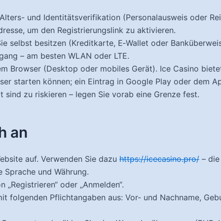
Alters- und Identitätsverifikation (Personalausweis oder Re
dresse, um den Registrierungslink zu aktivieren.
Sie selbst besitzen (Kreditkarte, E‑Wallet oder Banküberwei
zugang – am besten WLAN oder LTE.
lem Browser (Desktop oder mobiles Gerät). Ice Casino biete
ser starten können; ein Eintrag in Google Play oder dem App
t sind zu riskieren – legen Sie vorab eine Grenze fest.
h an
 Website auf. Verwenden Sie dazu
https://icecasino.pro/
– die
te Sprache und Währung.
on „Registrieren“ oder „Anmelden“.
 mit folgenden Pflichtangaben aus: Vor- und Nachname, Ge