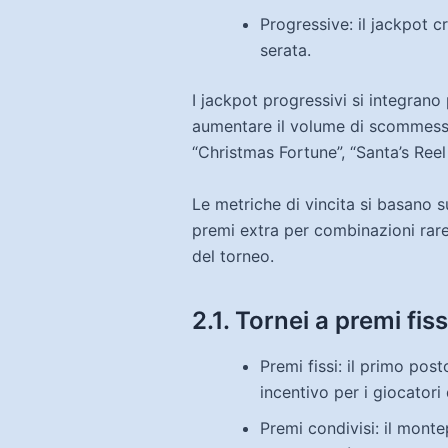
Progressive: il jackpot c
serata.
I jackpot progressivi si integrano
aumentare il volume di scommesse,
“Christmas Fortune”, “Santa’s Reel
Le metriche di vincita si basano s
premi extra per combinazioni rare.
del torneo.
2.1. Tornei a premi fis
Premi fissi: il primo po
incentivo per i giocatori 
Premi condivisi: il monte