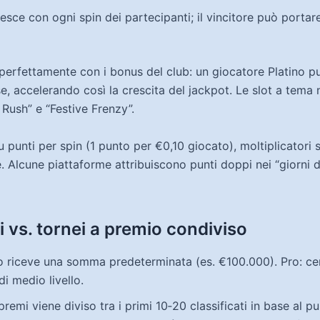
resce con ogni spin dei partecipanti; il vincitore può portar
 perfettamente con i bonus del club: un giocatore Platino pu
 accelerando così la crescita del jackpot. Le slot a tema n
 Rush” e “Festive Frenzy”.
u punti per spin (1 punto per €0,10 giocato), moltiplicatori 
 Alcune piattaforme attribuiscono punti doppi nei “giorni di
si vs. tornei a premio condiviso
sto riceve una somma predeterminata (es. €100.000). Pro: c
di medio livello.
premi viene diviso tra i primi 10‑20 classificati in base al p