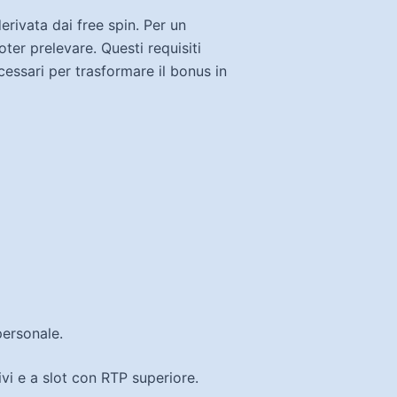
erivata dai free spin. Per un
er prelevare. Questi requisiti
ecessari per trasformare il bonus in
personale.
vi e a slot con RTP superiore.