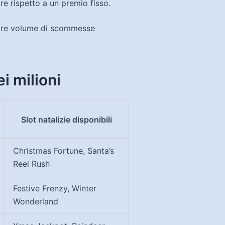
ore rispetto a un premio fisso.
erare volume di scommesse
i milioni
Slot natalizie disponibili
Christmas Fortune, Santa’s
Reel Rush
Festive Frenzy, Winter
Wonderland