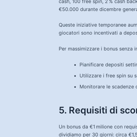
cash, 100 free spin, 2 % cash back
€50.000 durante dicembre generan
Queste iniziative temporanee aumen
giocatori sono incentivati a depos
Per massimizzare i bonus senza inf
Pianificare depositi sett
Utilizzare i free spin su 
Monitorare le scadenze de
5. Requisiti di sc
Un bonus da €1 milione con requisi
dividiamo per 30 giorni: circa €1,5