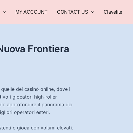
T
MY ACCOUNT
CONTACT US
Clavelite
 Nuova Frontiera
 quelle dei casinò online, dove i
ivo i giocatori high‑roller
uole approfondire il panorama dei
liori operatori esteri.
stenti e gioca con volumi elevati.