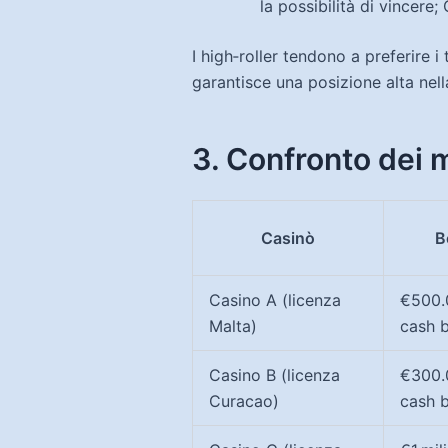
la possibilità di vincere;
I high‑roller tendono a preferire
garantisce una posizione alta nell
3. Confronto dei m
Casinò
B
Casino A (licenza
€500.
Malta)
cash 
Casino B (licenza
€300.
Curacao)
cash 