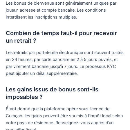
Les bonus de bienvenue sont généralement uniques par
joueur, adresse et compte bancaire. Les conditions
interdisent les inscriptions multiples.
Combien de temps faut-il pour recevoir
un retrait ?
Les retraits par portefeuille électronique sont souvent traités
en 24 heures, par carte bancaire en 2 à 5 jours ouvrés, et
par virement bancaire jusqu’à 7 jours. Le processus KYC
peut ajouter un délai supplémentaire.
Les gains issus de bonus sont-ils
imposables ?
Étant donné que la plateforme opère sous licence de
Curaçao, les gains peuvent être soumis à l’impôt local selon
votre pays de résidence. Renseignez-vous auprès d’un
conseiller fiscal.