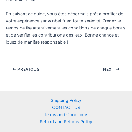
En suivant ce guide, vous êtes désormais prêt à profiter de
votre expérience sur winbet fr en toute sérénité. Prenez le
temps de lire attentivement les conditions de chaque bonus
et de vérifier les contributions des jeux. Bonne chance et
jouez de manière responsable !
PREVIOUS
NEXT
Shipping Policy
CONTACT US
Terms and Conditions
Refund and Returns Policy