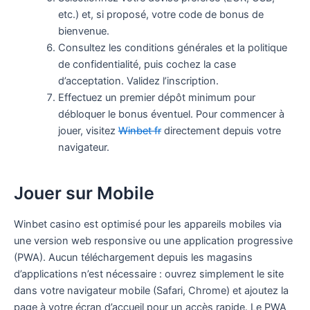
etc.) et, si proposé, votre code de bonus de
bienvenue.
Consultez les conditions générales et la politique
de confidentialité, puis cochez la case
d’acceptation. Validez l’inscription.
Effectuez un premier dépôt minimum pour
débloquer le bonus éventuel. Pour commencer à
jouer, visitez
Winbet fr
directement depuis votre
navigateur.
Jouer sur Mobile
Winbet casino est optimisé pour les appareils mobiles via
une version web responsive ou une application progressive
(PWA). Aucun téléchargement depuis les magasins
d’applications n’est nécessaire : ouvrez simplement le site
dans votre navigateur mobile (Safari, Chrome) et ajoutez la
page à votre écran d’accueil pour un accès rapide. Le PWA