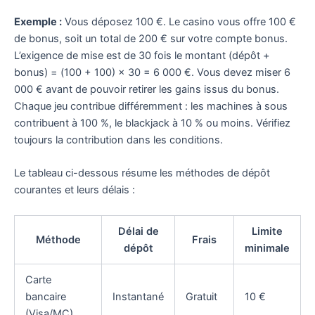
Exemple :
Vous déposez 100 €. Le casino vous offre 100 €
de bonus, soit un total de 200 € sur votre compte bonus.
L’exigence de mise est de 30 fois le montant (dépôt +
bonus) = (100 + 100) × 30 = 6 000 €. Vous devez miser 6
000 € avant de pouvoir retirer les gains issus du bonus.
Chaque jeu contribue différemment : les machines à sous
contribuent à 100 %, le blackjack à 10 % ou moins. Vérifiez
toujours la contribution dans les conditions.
Le tableau ci-dessous résume les méthodes de dépôt
courantes et leurs délais :
Délai de
Limite
Méthode
Frais
dépôt
minimale
Carte
bancaire
Instantané
Gratuit
10 €
(Visa/MC)