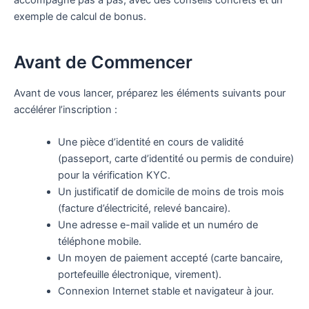
accompagne pas à pas, avec des conseils concrets et un
exemple de calcul de bonus.
Avant de Commencer
Avant de vous lancer, préparez les éléments suivants pour
accélérer l’inscription :
Une pièce d’identité en cours de validité
(passeport, carte d’identité ou permis de conduire)
pour la vérification KYC.
Un justificatif de domicile de moins de trois mois
(facture d’électricité, relevé bancaire).
Une adresse e-mail valide et un numéro de
téléphone mobile.
Un moyen de paiement accepté (carte bancaire,
portefeuille électronique, virement).
Connexion Internet stable et navigateur à jour.