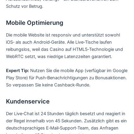
Schutz vor Betrug.
Mobile Optimierung
Die mobile Website ist responsiv und unterstützt sowohl
iOS‑ als auch Android‑Geräte. Alle Live‑Tische laufen
reibungslos, weil das Casino auf HTML5‑Technologie und
WebRTC setzt, was niedrige Latenzzeiten garantiert.
Expert Tip:
Nutzen Sie die mobile App (verfügbar im Google
Play Store) für Push‑Benachrichtigungen zu Bonusaktionen.
So verpassen Sie keine Cashback‑Runde.
Kundenservice
Der Live‑Chat ist 24 Stunden täglich besetzt und reagiert in
der Regel innerhalb von 45 Sekunden. Zusätzlich gibt es ein
deutschsprachiges E‑Mail‑Support‑Team, das Anfragen