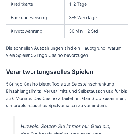
Kreditkarte
1–2 Tage
Banküberweisung
3–5 Werktage
Kryptowährung
30 Min – 2 Std
Die schnellen Auszahlungen sind ein Hauptgrund, warum
viele Spieler 5Gringo Casino bevorzugen.
Verantwortungsvolles Spielen
5Gringo Casino bietet Tools zur Selbsteinschränkung:
Einzahlungslimits, Verlustlimits und Selbstausschluss für bis
zu 6 Monate. Das Casino arbeitet mit GamStop zusammen,
um problematisches Spielverhalten zu verhindern.
Hinweis: Setzen Sie immer nur Geld ein,