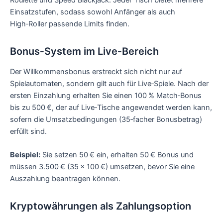
Einsatzstufen, sodass sowohl Anfänger als auch
High‑Roller passende Limits finden.
Bonus‑System im Live‑Bereich
Der Willkommensbonus erstreckt sich nicht nur auf
Spielautomaten, sondern gilt auch für Live‑Spiele. Nach der
ersten Einzahlung erhalten Sie einen 100 % Match‑Bonus
bis zu 500 €, der auf Live‑Tische angewendet werden kann,
sofern die Umsatzbedingungen (35‑facher Bonusbetrag)
erfüllt sind.
Beispiel:
Sie setzen 50 € ein, erhalten 50 € Bonus und
müssen 3.500 € (35 × 100 €) umsetzen, bevor Sie eine
Auszahlung beantragen können.
Kryptowährungen als Zahlungsoption