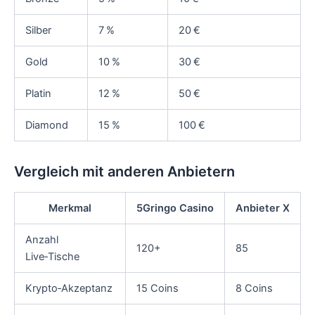
Silber
7 %
20 €
Gold
10 %
30 €
Platin
12 %
50 €
Diamond
15 %
100 €
Vergleich mit anderen Anbietern
Merkmal
5Gringo Casino
Anbieter X
Anzahl
120+
85
Live‑Tische
Krypto‑Akzeptanz
15 Coins
8 Coins