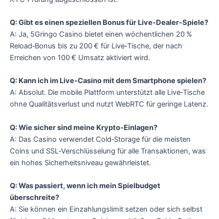
Q: Gibt es einen speziellen Bonus für Live‑Dealer‑Spiele?
A: Ja, 5Gringo Casino bietet einen wöchentlichen 20 %
Reload‑Bonus bis zu 200 € für Live‑Tische, der nach
Erreichen von 100 € Umsatz aktiviert wird.
Q: Kann ich im Live‑Casino mit dem Smartphone spielen?
A: Absolut. Die mobile Plattform unterstützt alle Live‑Tische
ohne Qualitätsverlust und nutzt WebRTC für geringe Latenz.
Q: Wie sicher sind meine Krypto‑Einlagen?
A: Das Casino verwendet Cold‑Storage für die meisten
Coins und SSL‑Verschlüsselung für alle Transaktionen, was
ein hohes Sicherheitsniveau gewährleistet.
Q: Was passiert, wenn ich mein Spielbudget
überschreite?
A: Sie können ein Einzahlungslimit setzen oder sich selbst