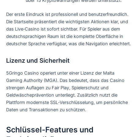
über 15 Kryptowährungen werden unterstützt.
Der erste Eindruck ist professionell und benutzerfreundlich.
Die Startseite präsentiert die wichtigsten Aktionen klar, und
das Live‑Casino ist sofort sichtbar. Für Spieler aus dem
deutschsprachigen Raum ist die komplette Oberfläche in
deutscher Sprache verfügbar, was die Navigation erleichtert.
Lizenz und Sicherheit
5Gringo Casino operiert unter einer Lizenz der Malta
Gaming Authority (MGA). Das bedeutet, dass das Casino
strengen Auflagen zu Fair Play, Spielerschutz und
Geldwäscheprävention unterliegt. Zusätzlich nutzt die
Plattform modernste SSL‑Verschlüsselung, um persönliche
Daten und Transaktionen zu schützen.
Schlüssel‑Features und