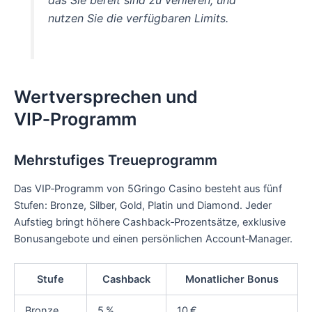
das Sie bereit sind zu verlieren, und
nutzen Sie die verfügbaren Limits.
Wertversprechen und
VIP‑Programm
Mehrstufiges Treueprogramm
Das VIP‑Programm von 5Gringo Casino besteht aus fünf
Stufen: Bronze, Silber, Gold, Platin und Diamond. Jeder
Aufstieg bringt höhere Cashback‑Prozentsätze, exklusive
Bonusangebote und einen persönlichen Account‑Manager.
Stufe
Cashback
Monatlicher Bonus
Bronze
5 %
10 €