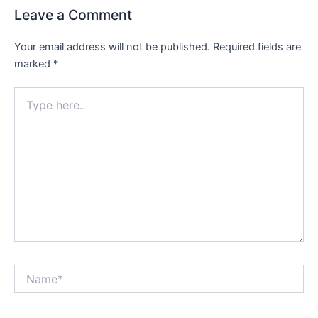
Leave a Comment
Your email address will not be published.
Required fields are
marked
*
Type
here..
Name*