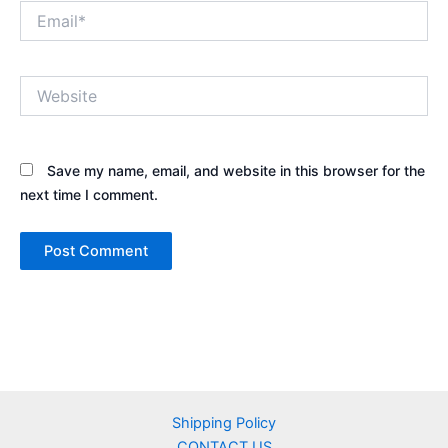
Email*
Website
Save my name, email, and website in this browser for the
next time I comment.
Shipping Policy
CONTACT US