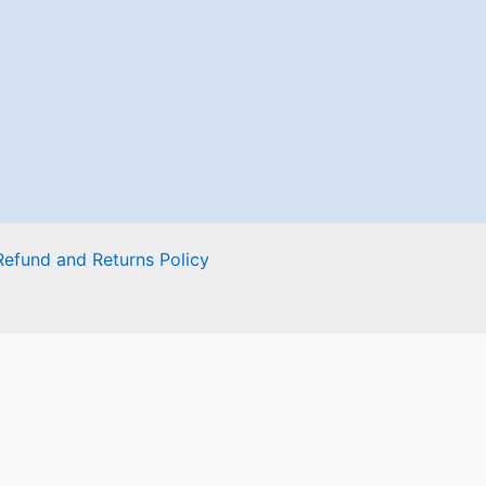
Refund and Returns Policy