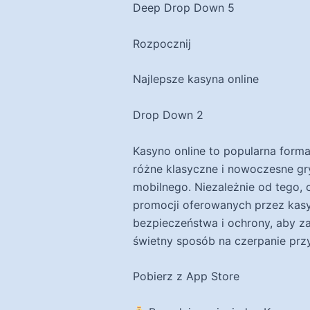
Deep Drop Down 5
Rozpocznij
Najlepsze kasyna online
Drop Down 2
Kasyno online to popularna form
różne klasyczne i nowoczesne gr
mobilnego. Niezależnie od tego,
promocji oferowanych przez kasyna
bezpieczeństwa i ochrony, aby z
świetny sposób na czerpanie prz
Pobierz z App Store