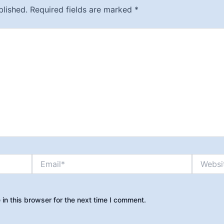
blished.
Required fields are marked
*
Email*
Website
in this browser for the next time I comment.