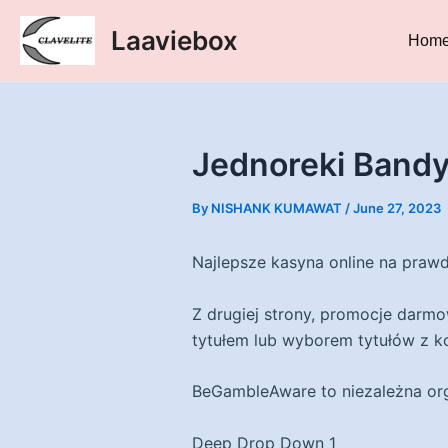
Skip
Post
Laaviebox
to
navigation
Hom
content
Jednoreki Bandy
By
NISHANK KUMAWAT
/
June 27, 2023
Najlepsze kasyna online na praw
Z drugiej strony, promocje darm
tytułem lub wyborem tytułów z ko
BeGambleAware to niezależna orga
Deep Drop Down 1