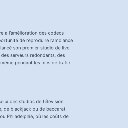
e à l’amélioration des codecs
portunité de reproduire l’ambiance
 lancé son premier studio de live
e des serveurs redondants, des
 même pendant les pics de trafic
lui des studios de télévision.
e, de blackjack ou de baccarat
ou Philadelphie, où les coûts de