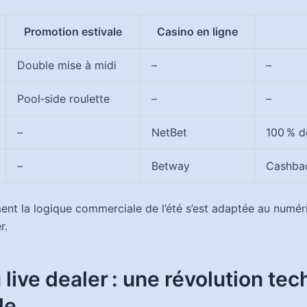
Promotion estivale
Casino en ligne
Double mise à midi
–
–
Pool‑side roulette
–
–
–
NetBet
100 % d
–
Betway
Cashbac
t la logique commerciale de l’été s’est adaptée au numériq
r.
 live dealer : une révolution te
le