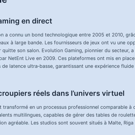
aming en direct
ion a connu un bond technologique entre 2005 et 2010, grâc
éseaux à large bande. Les fournisseurs de jeux ont vu une op
r quitte son salon. Evolution Gaming, pionnier du secteur, a
 par NetEnt Live en 2009. Ces plateformes ont mis en plac
de latence ultra‑basse, garantissant une expérience fluide
croupiers réels dans l’univers virtuel
t transformé en un processus professionnel comparable à ce
lents multilingues, capables de gérer des tables de roulett
on agréable. Les studios sont souvent situés à Malte, Riga 