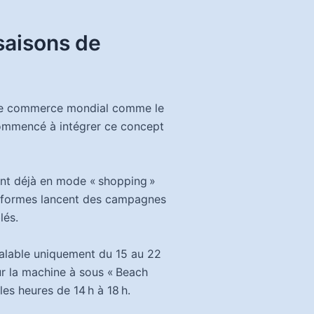
 saisons de
s le commerce mondial comme le
 commencé à intégrer ce concept
sont déjà en mode « shopping »
lateformes lancent des campagnes
lés.
valable uniquement du 15 au 22
sur la machine à sous « Beach
es heures de 14 h à 18 h.