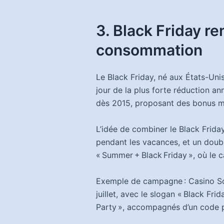
3. Black Friday re
consommation
Le Black Friday, né aux États-U
jour de la plus forte réduction a
dès 2015, proposant des bonus ma
L’idée de combiner le Black Friday
pendant les vacances, et un double
« Summer + Black Friday », où le c
Exemple de campagne : Casino Sol
juillet, avec le slogan « Black Fr
Party », accompagnés d’un code pr