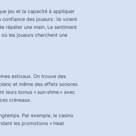
ue jeu et la capacité à appliquer
 confiance des joueurs : ils voient
de répéter une main. Le sentiment
é où les joueurs cherchent une
hèmes estivaux. On trouve des
e blanc et même des effets sonores
nt leurs bonus « sun‑shine » avec
 ces créneaux.
ongtemps. Par exemple, le casino
ndant les promotions « Heat