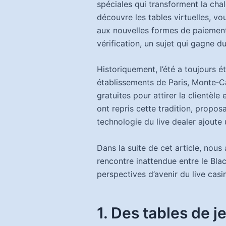
spéciales qui transforment la cha
découvre les tables virtuelles, vo
aux nouvelles formes de paiement
vérification, un sujet qui gagne du
Historiquement, l’été a toujours é
établissements de Paris, Monte‑Ca
gratuites pour attirer la clientèl
ont repris cette tradition, propo
technologie du live dealer ajout
Dans la suite de cet article, nous 
rencontre inattendue entre le Blac
perspectives d’avenir du live casi
1. Des tables de je