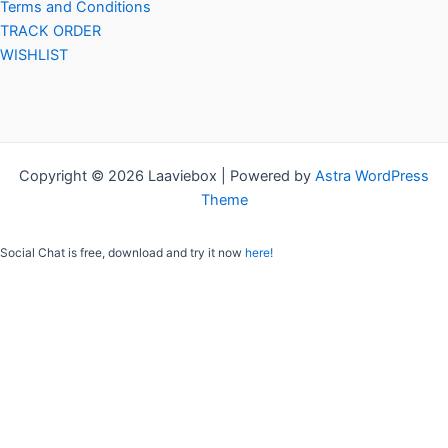
Terms and Conditions
TRACK ORDER
WISHLIST
Copyright © 2026 Laaviebox | Powered by
Astra WordPress
Theme
Social Chat is free, download and try it now
here!