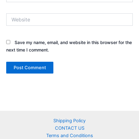
Website
Save my name, email, and website in this browser for the
next time I comment.
Shipping Policy
CONTACT US
Terms and Conditions