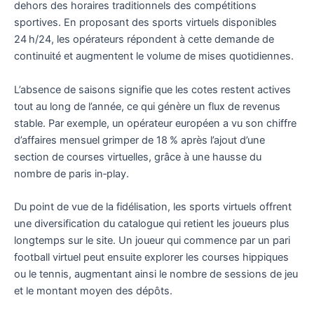
dehors des horaires traditionnels des compétitions
sportives. En proposant des sports virtuels disponibles
24 h/24, les opérateurs répondent à cette demande de
continuité et augmentent le volume de mises quotidiennes.
L’absence de saisons signifie que les cotes restent actives
tout au long de l’année, ce qui génère un flux de revenus
stable. Par exemple, un opérateur européen a vu son chiffre
d’affaires mensuel grimper de 18 % après l’ajout d’une
section de courses virtuelles, grâce à une hausse du
nombre de paris in‑play.
Du point de vue de la fidélisation, les sports virtuels offrent
une diversification du catalogue qui retient les joueurs plus
longtemps sur le site. Un joueur qui commence par un pari
football virtuel peut ensuite explorer les courses hippiques
ou le tennis, augmentant ainsi le nombre de sessions de jeu
et le montant moyen des dépôts.