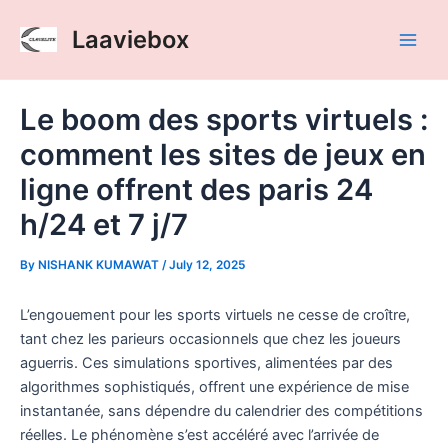
Skip
Post
Main
Laaviebox
to
navigation
Men
content
Le boom des sports virtuels :
comment les sites de jeux en
ligne offrent des paris 24
h/24 et 7 j/7
By
NISHANK KUMAWAT
/
July 12, 2025
L’engouement pour les sports virtuels ne cesse de croître,
tant chez les parieurs occasionnels que chez les joueurs
aguerris. Ces simulations sportives, alimentées par des
algorithmes sophistiqués, offrent une expérience de mise
instantanée, sans dépendre du calendrier des compétitions
réelles. Le phénomène s’est accéléré avec l’arrivée de