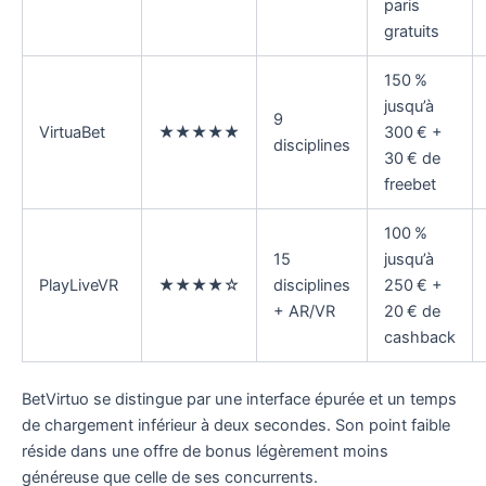
paris
gratuits
150 %
jusqu’à
9
VirtuaBet
★★★★★
300 € +
disciplines
30 € de
freebet
100 %
15
jusqu’à
PlayLiveVR
★★★★☆
disciplines
250 € +
+ AR/VR
20 € de
cashback
BetVirtuo se distingue par une interface épurée et un temps
de chargement inférieur à deux secondes. Son point faible
réside dans une offre de bonus légèrement moins
généreuse que celle de ses concurrents.