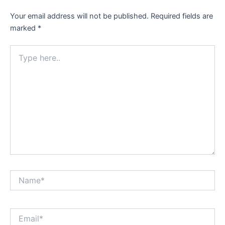
Your email address will not be published.
Required fields are
marked
*
Type
here..
Name*
Email*