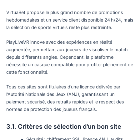
VirtuaBet propose le plus grand nombre de promotions
hebdomadaires et un service client disponible 24 h/24, mais
la sélection de sports virtuels reste plus restreinte.
PlayLiveVR innove avec des expériences en réalité
augmentée, permettant aux joueurs de visualiser le match
depuis différents angles. Cependant, la plateforme
nécessite un casque compatible pour profiter pleinement de
cette fonctionnalité.
Tous ces sites sont titulaires d’une licence délivrée par
l’Autorité Nationale des Jeux (ANJ), garantissant un
paiement sécurisé, des retraits rapides et le respect des
normes de protection des joueurs français.
3.1. Critères de sélection d’un bon site
Sécurité : chiffrement SSL, licence ANJ, audits