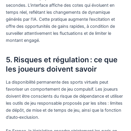
secondes. L’interface affiche des cotes qui évoluent en
temps réel, reflétant les changements de dynamique
générés par l’IA. Cette pratique augmente l’excitation et
offre des opportunités de gains rapides, à condition de
surveiller attentivement les fluctuations et de limiter le
montant engagé.
5. Risques et régulation : ce que
les joueurs doivent savoir
La disponibilité permanente des sports virtuels peut
favoriser un comportement de jeu compulsif. Les joueurs
doivent être conscients du risque de dépendance et utiliser
les outils de jeu responsable proposés par les sites : limites
de dépôt, de mise et de temps de jeu, ainsi que la fonction
d’auto‑exclusion.