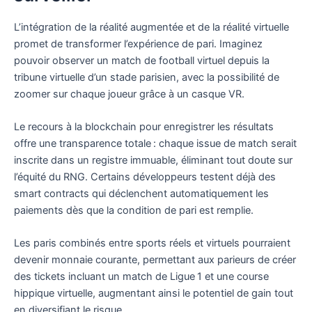
L’intégration de la réalité augmentée et de la réalité virtuelle
promet de transformer l’expérience de pari. Imaginez
pouvoir observer un match de football virtuel depuis la
tribune virtuelle d’un stade parisien, avec la possibilité de
zoomer sur chaque joueur grâce à un casque VR.
Le recours à la blockchain pour enregistrer les résultats
offre une transparence totale : chaque issue de match serait
inscrite dans un registre immuable, éliminant tout doute sur
l’équité du RNG. Certains développeurs testent déjà des
smart contracts qui déclenchent automatiquement les
paiements dès que la condition de pari est remplie.
Les paris combinés entre sports réels et virtuels pourraient
devenir monnaie courante, permettant aux parieurs de créer
des tickets incluant un match de Ligue 1 et une course
hippique virtuelle, augmentant ainsi le potentiel de gain tout
en diversifiant le risque.