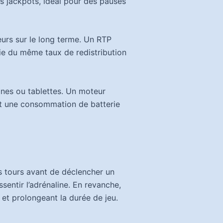
os jackpots, idéal pour des pauses
eurs sur le long terme. Un RTP
cie du même taux de redistribution
hones ou tablettes. Un moteur
et une consommation de batterie
urs tours avant de déclencher un
ssentir l’adrénaline. En revanche,
 et prolongeant la durée de jeu.