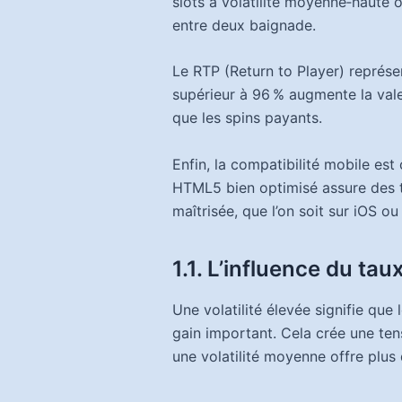
slots à volatilité moyenne‑haute 
entre deux baignade.
Le RTP (Return to Player) représe
supérieur à 96 % augmente la vale
que les spins payants.
Enfin, la compatibilité mobile est
HTML5 bien optimisé assure des 
maîtrisée, que l’on soit sur iOS ou
1.1. L’influence du taux
Une volatilité élevée signifie que
gain important. Cela crée une tens
une volatilité moyenne offre plus 