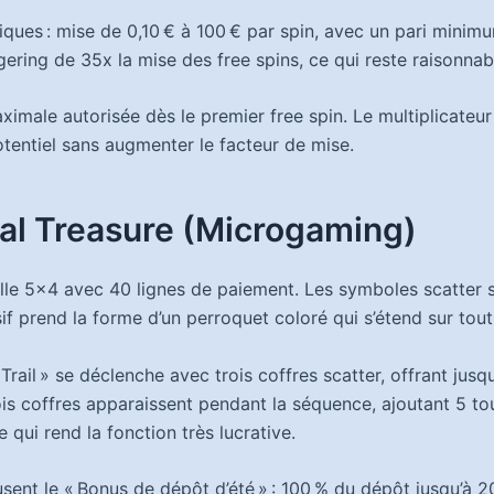
iques : mise de 0,10 € à 100 € par spin, avec un pari minim
gering de 35x la mise des free spins, ce qui reste raisonna
ximale autorisée dès le premier free spin. Le multiplicateur 
otentiel sans augmenter le facteur de mise.
ical Treasure (Microgaming)
lle 5×4 avec 40 lignes de paiement. Les symboles scatter 
if prend la forme d’un perroquet coloré qui s’étend sur tout 
rail » se déclenche avec trois coffres scatter, offrant jusqu
ois coffres apparaissent pendant la séquence, ajoutant 5 to
 qui rend la fonction très lucrative.
usent le « Bonus de dépôt d’été » : 100 % du dépôt jusqu’à