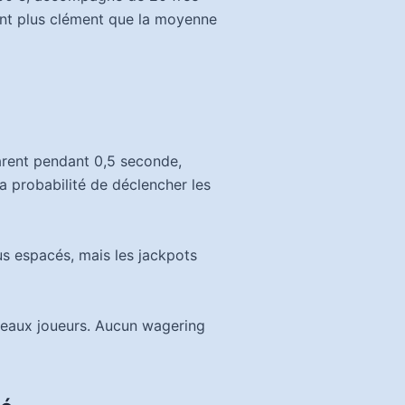
nt plus clément que la moyenne
parent pendant 0,5 seconde,
 probabilité de déclencher les
lus espacés, mais les jackpots
veaux joueurs. Aucun wagering