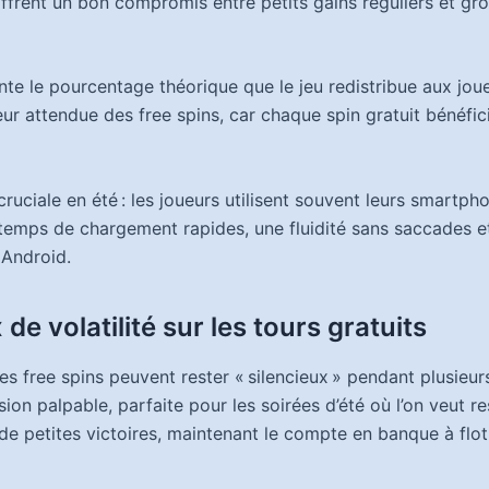
offrent un bon compromis entre petits gains réguliers et gr
nte le pourcentage théorique que le jeu redistribue aux jou
ur attendue des free spins, car chaque spin gratuit bénéfi
 cruciale en été : les joueurs utilisent souvent leurs smartp
temps de chargement rapides, une fluidité sans saccades 
 Android.
 de volatilité sur les tours gratuits
 les free spins peuvent rester « silencieux » pendant plusie
ion palpable, parfaite pour les soirées d’été où l’on veut re
de petites victoires, maintenant le compte en banque à flot