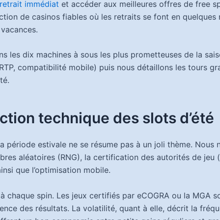
 retrait immédiat
et accéder aux meilleures offres de free s
tion de casinos fiables où les retraits se font en quelques 
s vacances.
ns les dix machines à sous les plus prometteuses de la sais
 RTP, compatibilité mobile) puis nous détaillons les tours gr
té.
ection technique des slots d’été
a période estivale ne se résume pas à un joli thème. Nous no
res aléatoires (RNG), la certification des autorités de j
 ainsi que l’optimisation mobile.
e à chaque spin. Les jeux certifiés par eCOGRA ou la MGA so
ence des résultats. La volatilité, quant à elle, décrit la fréq