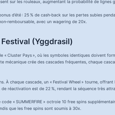
sent sur les rouleaux, augmentant la probabilité de lignes 
onus d’été : 25 % de cash‑back sur les pertes subies penda
 non‑remboursable, avec un wagering de 20x.
y Festival (Yggdrasil)
e de « Cluster Pays », où les symboles identiques doivent fo
Cette mécanique crée des cascades fréquentes, chaque casca
s. À chaque cascade, un « Festival Wheel » tourne, offrant 
 de réactivation est de 22 %, rendant la séquence très attra
le code « SUMMERFIRE » octroie 10 free spins supplémentai
dis que les free spins sont soumis à 30x.