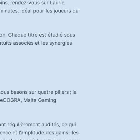
pins, rendez‑vous sur Laurie
minutes, idéal pour les joueurs qui
on. Chaque titre est étudié sous
atuits associés et les synergies
us basons sur quatre piliers : la
eu (eCOGRA, Malta Gaming
nt régulièrement audités, ce qui
uence et l’amplitude des gains : les