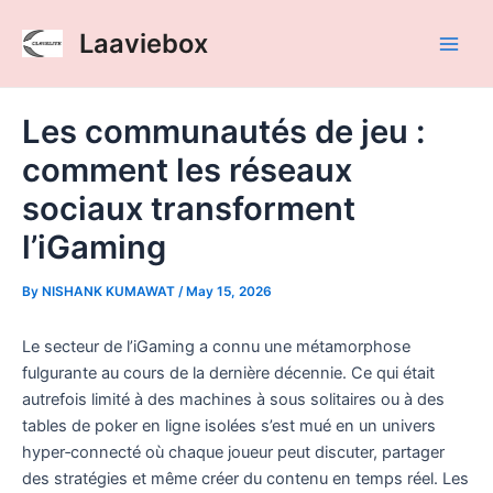
Skip
Post
Main
Laaviebox
to
navigation
Men
content
Les communautés de jeu :
comment les réseaux
sociaux transforment
l’iGaming
By
NISHANK KUMAWAT
/
May 15, 2026
Le secteur de l’iGaming a connu une métamorphose
fulgurante au cours de la dernière décennie. Ce qui était
autrefois limité à des machines à sous solitaires ou à des
tables de poker en ligne isolées s’est mué en un univers
hyper‑connecté où chaque joueur peut discuter, partager
des stratégies et même créer du contenu en temps réel. Les