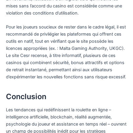
mises sans l’accord du casino est considérée comme une
violation des conditions d’utilisation.
Pour les joueurs soucieux de rester dans le cadre légal, il est
recommandé de privilégier les plateformes qui offrent ces
outils en natif, tout en vérifiant que le site possède les
licences appropriées (ex. : Malta Gaming Authority, UKGC).
Le site Cesr recense, à titre informatif, plusieurs de ces
casinos qui combinent sécurité, bonus attractifs et options
de retrait instantané, permettant ainsi aux utilisateurs
d’expérimenter les nouvelles fonctions sans risque excessif.
Conclusion
Les tendances qui redéfinissent la roulette en ligne –
intelligence artificielle, blockchain, réalité augmentée,
psychologie du joueur et assistance en temps réel – ouvrent
un champ de possibilités inédit pour les stratèges