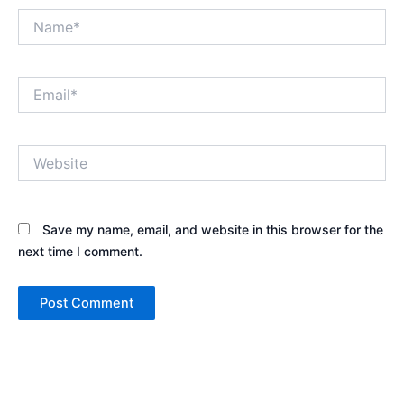
Name*
Email*
Website
Save my name, email, and website in this browser for the
next time I comment.