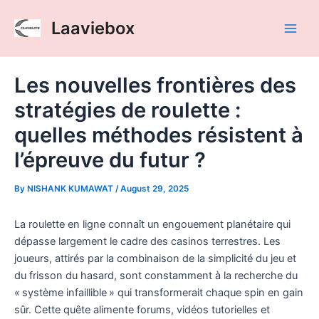
Skip
Post
Main
Laaviebox
to
navigation
Men
content
Les nouvelles frontières des
stratégies de roulette :
quelles méthodes résistent à
l’épreuve du futur ?
By
NISHANK KUMAWAT
/
August 29, 2025
La roulette en ligne connaît un engouement planétaire qui
dépasse largement le cadre des casinos terrestres. Les
joueurs, attirés par la combinaison de la simplicité du jeu et
du frisson du hasard, sont constamment à la recherche du
« système infaillible » qui transformerait chaque spin en gain
sûr. Cette quête alimente forums, vidéos tutorielles et