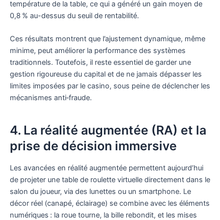
température de la table, ce qui a généré un gain moyen de
0,8 % au-dessus du seuil de rentabilité.
Ces résultats montrent que l’ajustement dynamique, même
minime, peut améliorer la performance des systèmes
traditionnels. Toutefois, il reste essentiel de garder une
gestion rigoureuse du capital et de ne jamais dépasser les
limites imposées par le casino, sous peine de déclencher les
mécanismes anti‑fraude.
4. La réalité augmentée (RA) et la
prise de décision immersive
Les avancées en réalité augmentée permettent aujourd’hui
de projeter une table de roulette virtuelle directement dans le
salon du joueur, via des lunettes ou un smartphone. Le
décor réel (canapé, éclairage) se combine avec les éléments
numériques : la roue tourne, la bille rebondit, et les mises