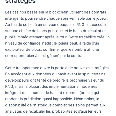
stratèges
Les casinos basés sur la blockchain utilisent des contrats
intelligents pour rendre chaque spin vérifiable par le joueur.
Au lieu de se fier à un serveur opaque, le RNG est exécuté
sur une chaîne de blocs publique, et le hash du résultat est
publié immédiatement après le tour. Cette traçabilité crée un
niveau de confiance inédit : le joueur peut, à l’aide d’un
explorateur de blocs, confirmer que le nombre affiché
correspond bien à celui généré par le contrat.
Cette transparence ouvre la porte à de nouvelles stratégies.
En accédant aux données du hash avant le spin, certains
développeurs ont tenté de prédire la prochaine valeur du
RNG, mais la plupart des implémentations modernes
intègrent des sources de hasard externes (oracle) qui
rendent la prédiction quasi‑impossible. Néanmoins, la
disponibilité de l’historique complet des spins permet aux
analystes de recalculer les probabilités et d’ajuster leurs