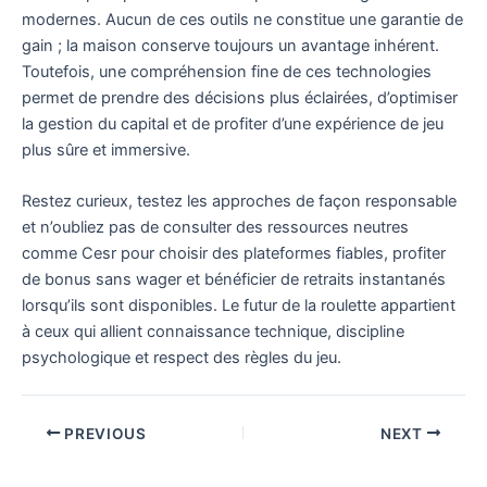
modernes. Aucun de ces outils ne constitue une garantie de
gain ; la maison conserve toujours un avantage inhérent.
Toutefois, une compréhension fine de ces technologies
permet de prendre des décisions plus éclairées, d’optimiser
la gestion du capital et de profiter d’une expérience de jeu
plus sûre et immersive.
Restez curieux, testez les approches de façon responsable
et n’oubliez pas de consulter des ressources neutres
comme Cesr pour choisir des plateformes fiables, profiter
de bonus sans wager et bénéficier de retraits instantanés
lorsqu’ils sont disponibles. Le futur de la roulette appartient
à ceux qui allient connaissance technique, discipline
psychologique et respect des règles du jeu.
PREVIOUS
NEXT