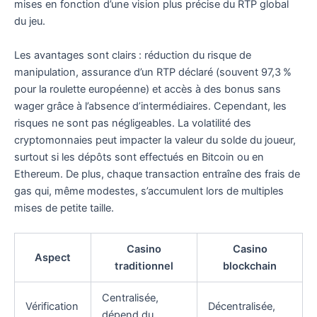
mises en fonction d’une vision plus précise du RTP global
du jeu.
Les avantages sont clairs : réduction du risque de
manipulation, assurance d’un RTP déclaré (souvent 97,3 %
pour la roulette européenne) et accès à des bonus sans
wager grâce à l’absence d’intermédiaires. Cependant, les
risques ne sont pas négligeables. La volatilité des
cryptomonnaies peut impacter la valeur du solde du joueur,
surtout si les dépôts sont effectués en Bitcoin ou en
Ethereum. De plus, chaque transaction entraîne des frais de
gas qui, même modestes, s’accumulent lors de multiples
mises de petite taille.
Casino
Casino
Aspect
traditionnel
blockchain
Centralisée,
Vérification
Décentralisée,
dépend du