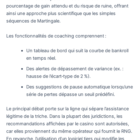
pourcentage de gain attendu et du risque de ruine, offrant
ainsi une approche plus scientifique que les simples
séquences de Martingale.
Les fonctionnalités de coaching comprennent :
Un tableau de bord qui suit la courbe de bankroll
en temps réel.
Des alertes de dépassement de variance (ex. :
hausse de l’écart‑type de 2 %).
Des suggestions de pause automatique lorsqu’une
série de pertes dépasse un seuil prédéfini.
Le principal débat porte sur la ligne qui sépare l’assistance
légitime de la triche. Dans la plupart des juridictions, les
recommandations affichées par le casino sont autorisées,
car elles proviennent du même opérateur qui fournit le RNG.
En revanche, l’utilisation d’un logiciel tiers qui modifie les