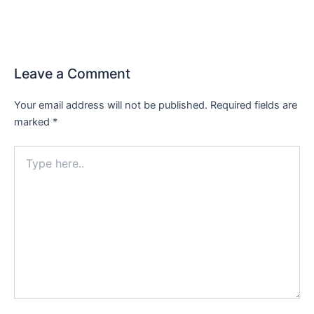
Leave a Comment
Your email address will not be published.
Required fields are
marked
*
Type
here..